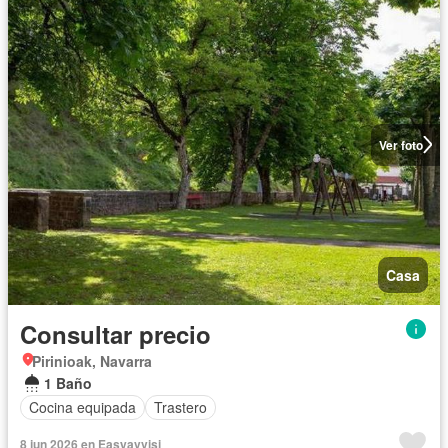
Ver foto
Casa
Consultar precio
Pirinioak, Navarra
1 Baño
Cocina equipada
Trastero
8 jun 2026 en Easyavvisi