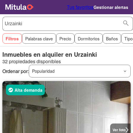
Tus favoritos
Gestionar alertas
Filtros
Palabras clave
Precio
Dormitorios
Baños
Tipo
Inmuebles en alquiler en Urzainki
32 propiedades disponibles
Ordenar por:
Popularidad
Alta demanda
Ver foto