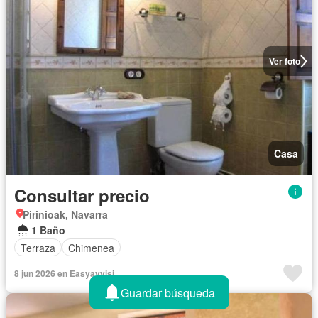
Ver foto
Casa
Consultar precio
Pirinioak, Navarra
1 Baño
Terraza
Chimenea
8 jun 2026 en Easyavvisi
Guardar búsqueda