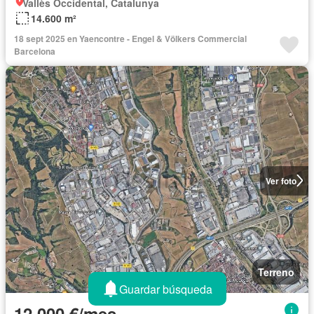
Vallès Occidental, Catalunya
14.600 m²
18 sept 2025 en Yaencontre - Engel & Völkers Commercial
Barcelona
Ver foto
Terreno
Guardar búsqueda
12.000 €/mes