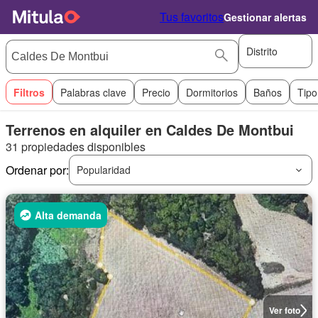
Tus favoritos
Gestionar alertas
Distrito
Filtros
Palabras clave
Precio
Dormitorios
Baños
Tipo
Terrenos en alquiler en Caldes De Montbui
31 propiedades disponibles
Ordenar por:
Popularidad
Alta demanda
Ver foto