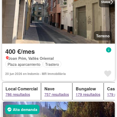
5
fotos
Terreno
400 €/mes
Joan Prim, Vallès Oriental
Plaza aparcamiento
Trastero
20 jun 2026 en Indomio - MR Immobiliària
Local Comercial
Nave
Bungalow
Cas
786 resultados
757 resultados
179 resultados
179 r
Alta demanda