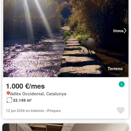
5
fotos
Terreno
1.000 €/mes
Vallès Occidental, Catalunya
33.149 m²
12 jun 2026 en Indomio - iFinques