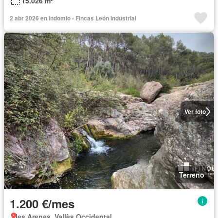
15.026 m²
2 abr 2026 en Indomio - Fincas León Industrial
Ver foto
Terreno
1.200 €/mes
les Arenes, Vallès Occidental