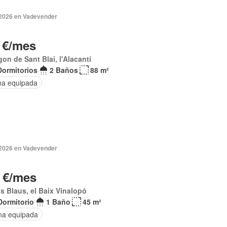
2026 en Vadevender
 €/mes
gon de Sant Blai, l'Alacantí
Dormitorios
2 Baños
88 m²
na equipada
 2026 en Vadevender
 €/mes
s Blaus, el Baix Vinalopó
Dormitorio
1 Baño
45 m²
na equipada