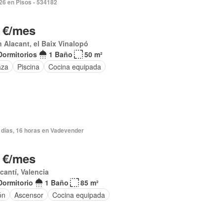
026 en Pisos - 534182
 €/mes
 Alacant, el Baix Vinalopó
Dormitorios
1 Baño
50 m²
aza
Piscina
Cocina equipada
 días, 16 horas en Vadevender
 €/mes
acantí, Valencia
Dormitorio
1 Baño
85 m²
ón
Ascensor
Cocina equipada