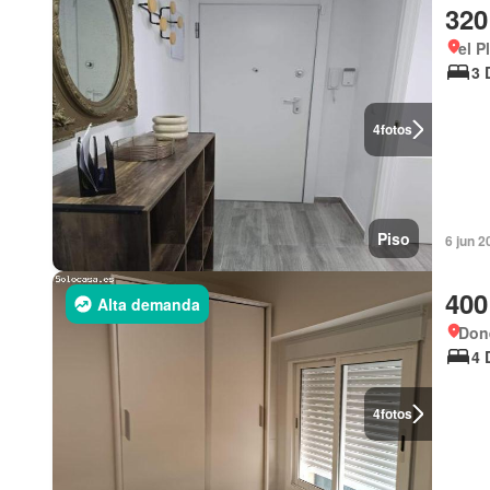
320
el P
3 
4
fotos
Piso
6 jun 
400
Alta demanda
Done
4 
4
fotos