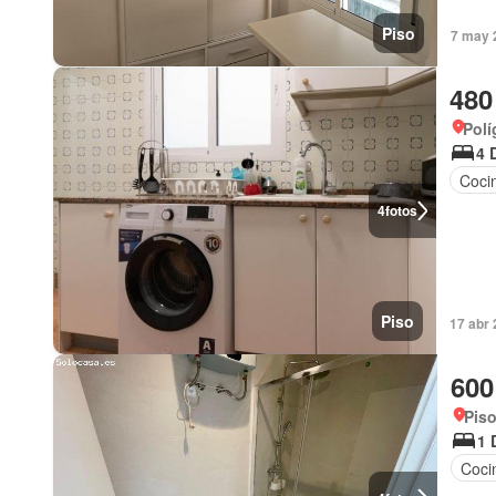
Piso
7 may 
480
Polí
4 
Coci
4
fotos
Piso
17 abr
600
Piso
1 
Coci