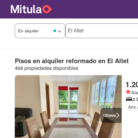
Pisos en alquiler reformado en El Altet
468 propiedades disponibles
1.2
l'Al
2 
Aire
12
fotos