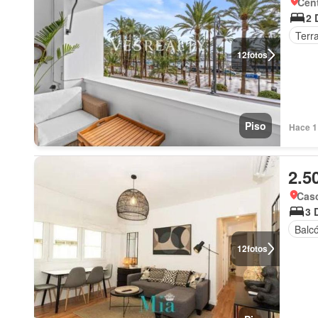
Cent
2 
Terr
12
fotos
Piso
Hace 1
2.5
Casc
3 
Balc
12
fotos