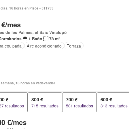
días, 16 horas en Pisos - 511733
 €/mes
s de les Palmes, el Baix Vinalopó
Dormitorios
1 Baño
78 m²
na equipada
Aire acondicionado
Terraza
 semana, 16 horas en Vadevender
00 €
800 €
700 €
600 €
87 resultados
715 resultados
561 resultados
313 resultados
00 €/mes