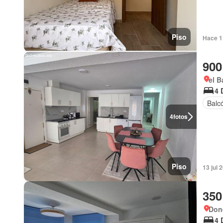
Piso
Hace 1
900
el B
4 
Balc
4
fotos
Piso
13 jul
350
Done
4 