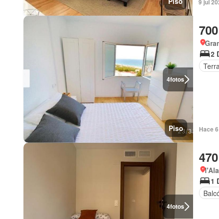
Piso
9 jul 2
700
Gran
2 
Terr
4
fotos
Piso
Hace 6
470
l'Al
1 
Balc
4
fotos