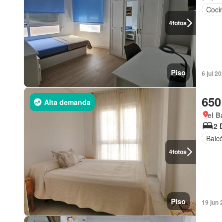
Coci
4
fotos
Piso
6 jul 
650
Alta demanda
el B
2 
Balc
4
fotos
Piso
19 jun