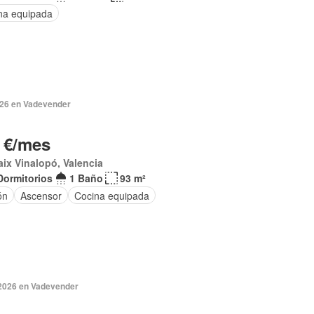
na equipada
2026 en Vadevender
 €/mes
aix Vinalopó, Valencia
Dormitorios
1 Baño
93 m²
ón
Ascensor
Cocina equipada
 2026 en Vadevender