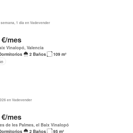
 semana, 1 día en Vadevender
 €/mes
aix Vinalopó, Valencia
Dormitorios
2 Baños
109 m²
ón
 2026 en Vadevender
 €/mes
s de les Palmes, el Baix Vinalopó
Dormitorios
2 Baños
95 m²