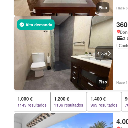
Piso
Hace 6 
360
Alta demanda
Done
2 
Coci
4
fotos
Piso
Hace 1
1.000 €
1.200 €
1.400 €
9
1149 resultados
1136 resultados
969 resultados
7
4.0