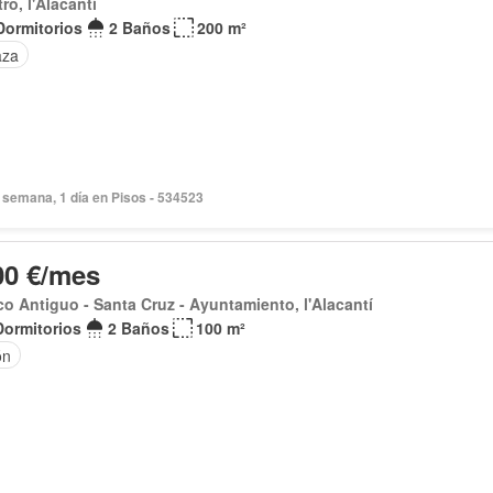
ro, l'Alacantí
Dormitorios
2 Baños
200 m²
aza
 semana, 1 día en Pisos - 534523
00 €/mes
o Antiguo - Santa Cruz - Ayuntamiento, l'Alacantí
Dormitorios
2 Baños
100 m²
ón