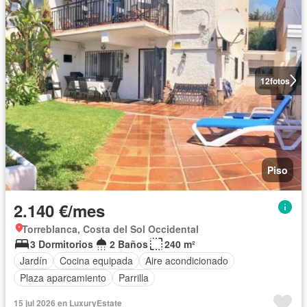
12
fotos
Piso
2.140 €/mes
Torreblanca, Costa del Sol Occidental
3 Dormitorios
2 Baños
240 m²
Jardín
Cocina equipada
Aire acondicionado
Plaza aparcamiento
Parrilla
15 jul 2026 en LuxuryEstate