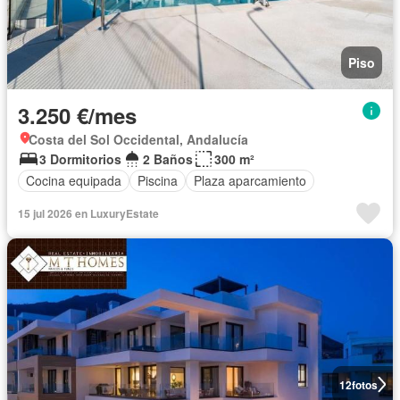
Piso
3.250 €/mes
Costa del Sol Occidental, Andalucía
3 Dormitorios
2 Baños
300 m²
Cocina equipada
Piscina
Plaza aparcamiento
15 jul 2026 en LuxuryEstate
12
fotos