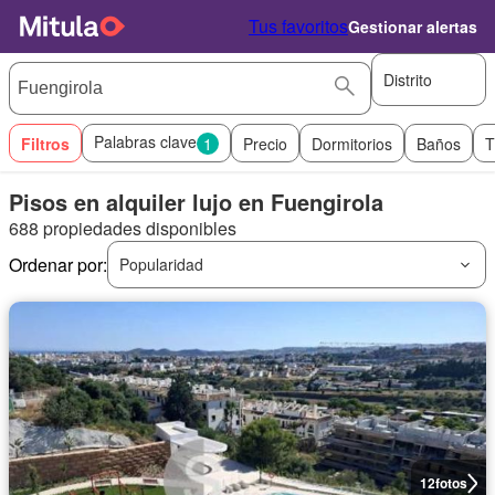
Tus favoritos
Gestionar alertas
Distrito
Palabras clave
Filtros
1
Precio
Dormitorios
Baños
T
Pisos en alquiler lujo en Fuengirola
688 propiedades disponibles
Ordenar por:
Popularidad
12
fotos