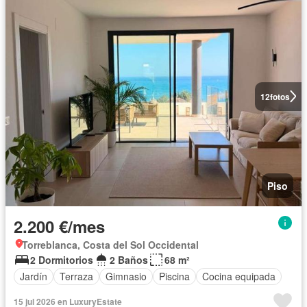
12
fotos
Piso
2.200 €/mes
Torreblanca, Costa del Sol Occidental
2 Dormitorios
2 Baños
68 m²
Jardín
Terraza
Gimnasio
Piscina
Cocina equipada
15 jul 2026 en LuxuryEstate