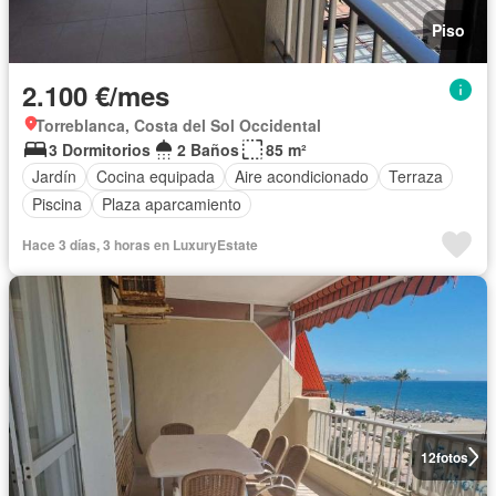
Piso
2.100 €/mes
Torreblanca, Costa del Sol Occidental
3 Dormitorios
2 Baños
85 m²
Jardín
Cocina equipada
Aire acondicionado
Terraza
Piscina
Plaza aparcamiento
Hace 3 días, 3 horas en LuxuryEstate
12
fotos