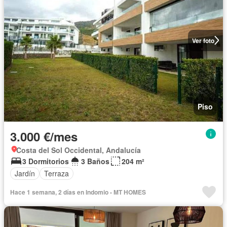
Ver foto
Piso
3.000 €/mes
Costa del Sol Occidental, Andalucía
3 Dormitorios
3 Baños
204 m²
Jardín
Terraza
Hace 1 semana, 2 días en Indomio - MT HOMES