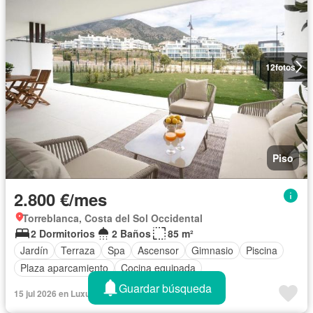
12
fotos
Piso
2.800 €/mes
Torreblanca, Costa del Sol Occidental
2 Dormitorios
2 Baños
85 m²
Jardín
Terraza
Spa
Ascensor
Gimnasio
Piscina
Plaza aparcamiento
Cocina equipada
Guardar búsqueda
15 jul 2026 en LuxuryEstate