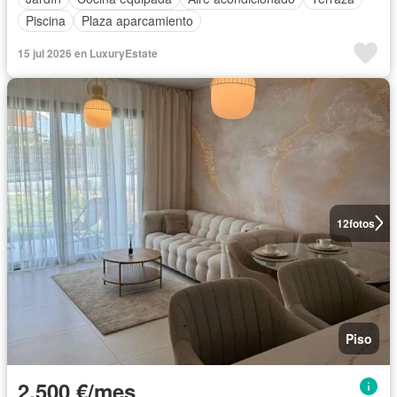
Piscina
Plaza aparcamiento
15 jul 2026 en LuxuryEstate
12
fotos
Piso
2.500 €/mes