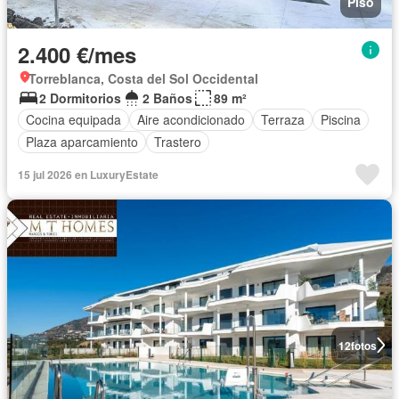
Piso
2.400 €/mes
Torreblanca, Costa del Sol Occidental
2 Dormitorios
2 Baños
89 m²
Cocina equipada
Aire acondicionado
Terraza
Piscina
Plaza aparcamiento
Trastero
15 jul 2026 en LuxuryEstate
12
fotos