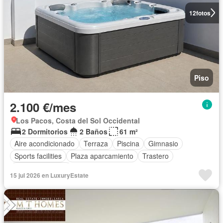
12
fotos
Piso
2.100 €/mes
Los Pacos, Costa del Sol Occidental
2 Dormitorios
2 Baños
61 m²
Aire acondicionado
Terraza
Piscina
Gimnasio
Sports facilities
Plaza aparcamiento
Trastero
Cocina equipada
15 jul 2026 en LuxuryEstate