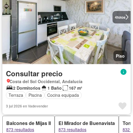
4
fotos
Piso
Consultar precio
Costa del Sol Occidental, Andalucía
2 Dormitorios
1 Baño
167 m²
Terraza
Piscina
Cocina equipada
3 jul 2026 en Vadevender
Balcones de Mijas II
El Mirador de Buenavista
Torr
873 resultados
873 resultados
832 r