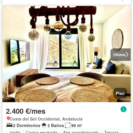
10
fotos
Piso
2.400 €/mes
Costa del Sol Occidental, Andalucía
2 Dormitorios
2 Baños
96 m²
Jardín
Cocina equipada
Aire acondicionado
Terraza