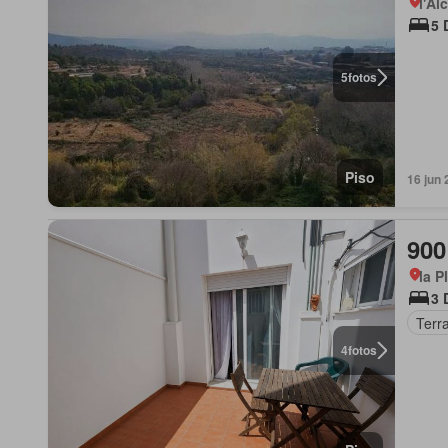
l'Al
5 
5
fotos
Piso
16 jun 
900
la P
3 
Terr
4
fotos