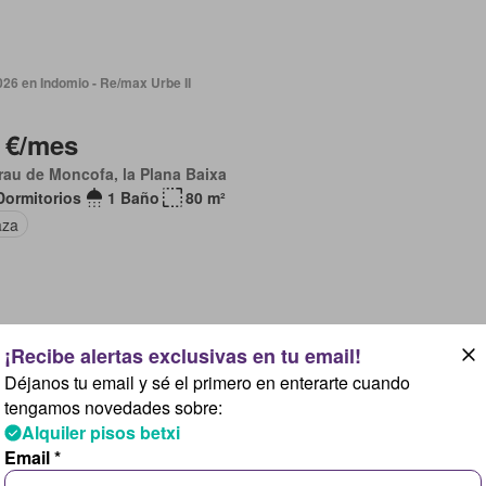
026 en Indomio - Re/max Urbe II
 €/mes
rau de Moncofa, la Plana Baixa
Dormitorios
1 Baño
80 m²
aza
2026 en idealista
Déjanos tu email y sé el primero en enterarte cuando
tengamos novedades sobre:
 €/mes
Alquiler pisos betxi
ja de Xilxes, la Plana Baixa
Email *
Dormitorios
1 Baño
78 m²