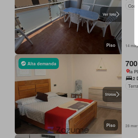
Comp
Ver foto
Piso
14 may 
700
Alta demanda
la P
2 
Terr
5
fotos
Piso
28 mar