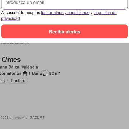
letamente amueblado
Al suscribirte aceptas
los términos y condiciones
y
la política de
privacidad
Recibir alertas
2026 en idealista
 €/mes
lana Baixa, Valencia
Dormitorios
1 Baño
82 m²
aza
Trastero
 2026 en Indomio - ZAZUME