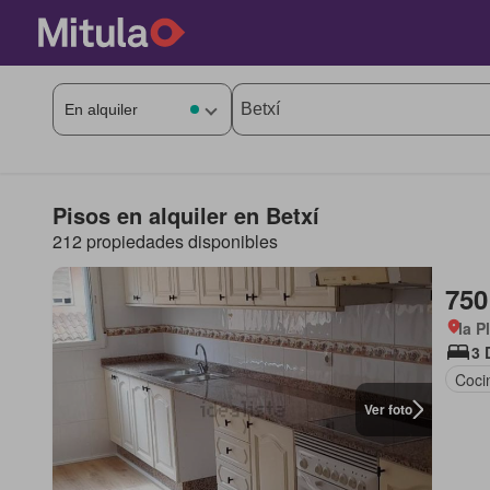
Pisos en alquiler en Betxí
212 propiedades disponibles
750
la P
3 
Coci
Ver foto