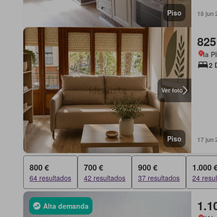
Piso
18 jun 
825
la P
2 
Ver foto
Piso
17 jun 
800 €
700 €
900 €
1.000 
64 resultados
42 resultados
37 resultados
24 resu
1.1
Alta demanda