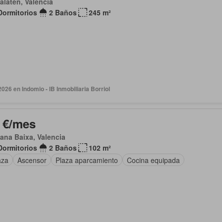
calatén, Valencia
Dormitorios
2 Baños
245 m²
2026 en Indomio - IB Inmobiliaria Borriol
 €/mes
lana Baixa, Valencia
Dormitorios
2 Baños
102 m²
aza
Ascensor
Plaza aparcamiento
Cocina equipada