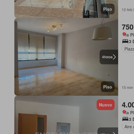
Piso
12 feb 
750
la P
3 
Plaz
4
fotos
Piso
15 nov
4.0
Nuevo
la P
3 
Aire