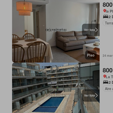
800
la P
2 
Terr
Ver foto
Piso
24 mar 
800
La T
2 
Aire
Ver foto