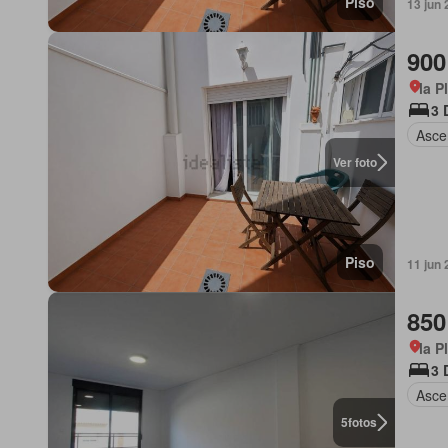
Piso
13 jun 
900
la P
3 
Asce
Ver foto
Piso
11 jun 
850
la P
3 
Asce
5
fotos