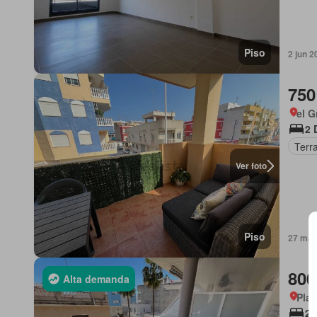
Piso
2 jun 2
750
el G
2 
Terr
Ver foto
Piso
27 may 
800
Alta demanda
Plat
2 