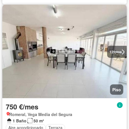
12
fotos
Piso
750 €/mes
Romeral, Vega Media del Segura
1 Baño
50 m²
Aire acondicionado
Terraza