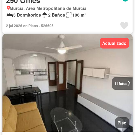
Murcia, Área Metropolitana de Murcia
3 Dormitorios
2 Baños
106 m²
2 jul 2026 en Pisos - 526605
Actualizado
11
fotos
Piso