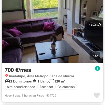
12
fotos
Piso
700 €/mes
Guadalupe, Área Metropolitana de Murcia
2 Dormitorios
1 Baño
120 m²
Aire acondicionado
Ascensor
Calefacción
Hace 3 días, 7 horas en Pisos - 534720