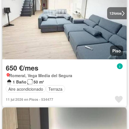
12
fotos
Piso
650 €/mes
Romeral, Vega Media del Segura
1 Baño
50 m²
Aire acondicionado
Terraza
11 jul 2026 en Pisos - 534477