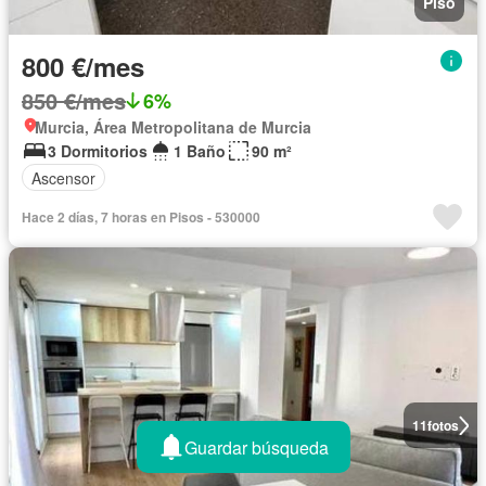
Piso
800 €/mes
850 €/mes
6%
Murcia, Área Metropolitana de Murcia
3 Dormitorios
1 Baño
90 m²
Ascensor
Hace 2 días, 7 horas en Pisos - 530000
11
fotos
Guardar búsqueda