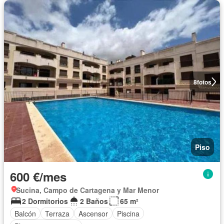
8
fotos
Piso
600 €/mes
Sucina, Campo de Cartagena y Mar Menor
2 Dormitorios
2 Baños
65 m²
Balcón
Terraza
Ascensor
Piscina