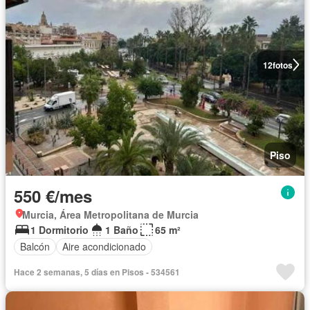
12
fotos
Piso
550 €/mes
Murcia, Área Metropolitana de Murcia
1 Dormitorio
1 Baño
65 m²
Balcón
Aire acondicionado
Hace 2 semanas, 5 días en Pisos - 534561