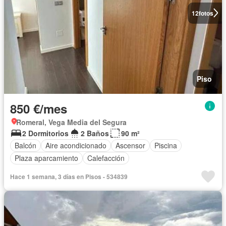
12
fotos
Piso
850 €/mes
Romeral, Vega Media del Segura
2 Dormitorios
2 Baños
90 m²
Balcón
Aire acondicionado
Ascensor
Piscina
Plaza aparcamiento
Calefacción
Hace 1 semana, 3 días en Pisos - 534839