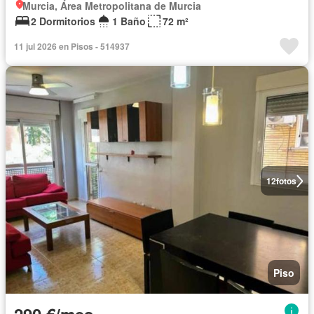
Murcia, Área Metropolitana de Murcia
2 Dormitorios
1 Baño
72 m²
11 jul 2026 en Pisos - 514937
12
fotos
Piso
290 €/mes