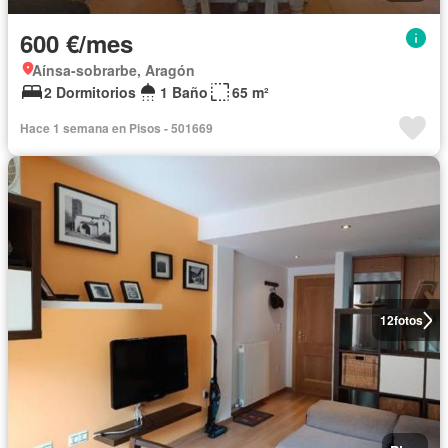
600 €/mes
Aínsa-sobrarbe, Aragón
2 Dormitorios
1 Baño
65 m²
Hace 1 semana en Pisos - 501669
12
fotos