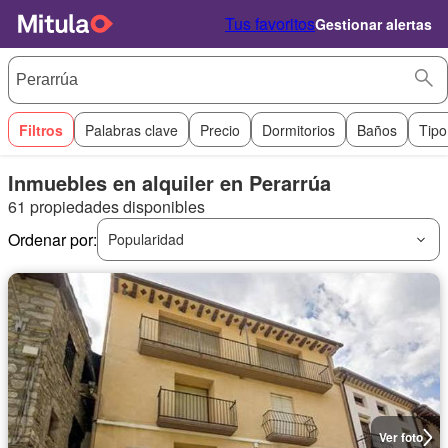
Tus favoritos
Gestionar alertas
Filtros
Palabras clave
Precio
Dormitorios
Baños
Tipo
Inmuebles en alquiler en Perarrúa
61 propiedades disponibles
Ordenar por:
Popularidad
Ver foto