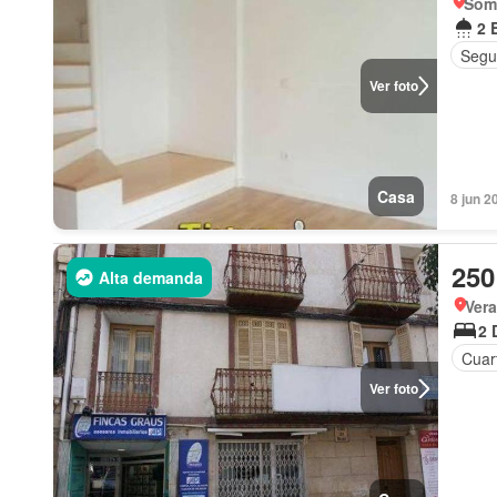
Som
2 
Segu
Ver foto
Casa
8 jun 2
250
Alta demanda
Vera
2 
Cuart
Ver foto