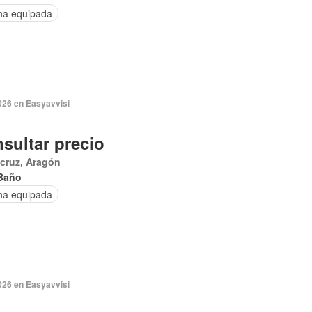
na equipada
026 en Easyavvisi
sultar precio
cruz, Aragón
Baño
na equipada
026 en Easyavvisi