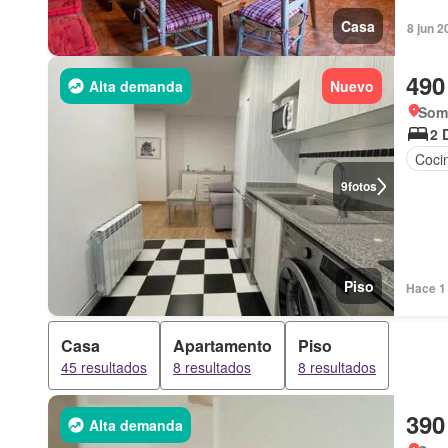
Casa
8 jun 2
490
Alta demanda
Nuevo
Som
2 
Coci
9
fotos
Piso
Hace 1 
Casa
Apartamento
Piso
45 resultados
8 resultados
8 resultados
390
Alta demanda