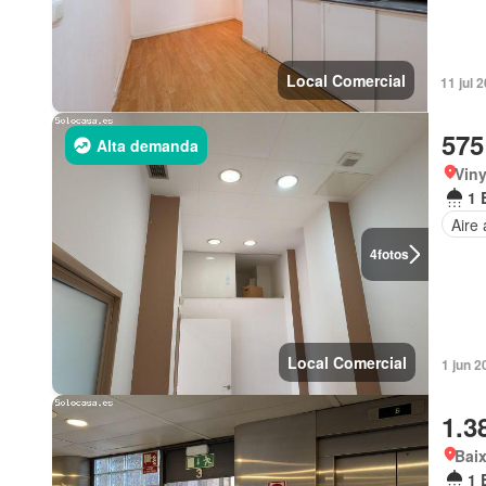
Local Comercial
11 jul 
575
Alta demanda
Viny
1 
Aire
4
fotos
Local Comercial
1 jun 
1.3
Baix
1 