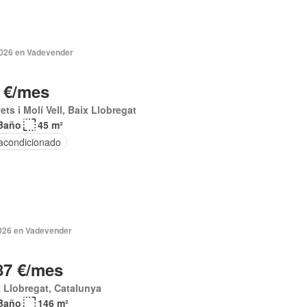
2026 en Vadevender
 €/mes
ets i Molí Vell, Baix Llobregat
Baño
45 m²
 acondicionado
2026 en Vadevender
87 €/mes
 Llobregat, Catalunya
Baño
146 m²