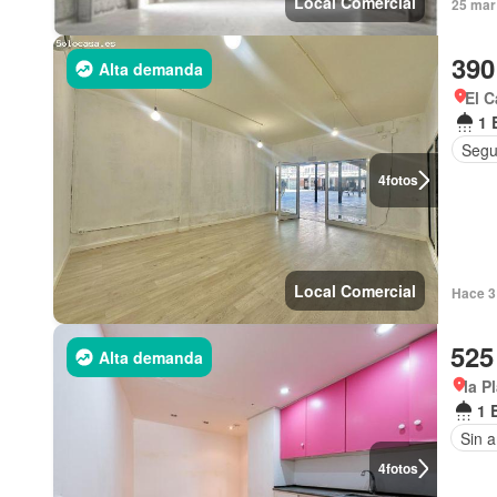
Local Comercial
25 mar 
390
Alta demanda
El C
1 
Segu
4
fotos
Local Comercial
Hace 3
525
Alta demanda
la P
1 
Sin 
4
fotos