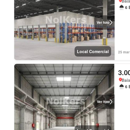
Baix
6 
Ver foto
Local Comercial
25 mar 
3.0
Baix
6 
Ver foto