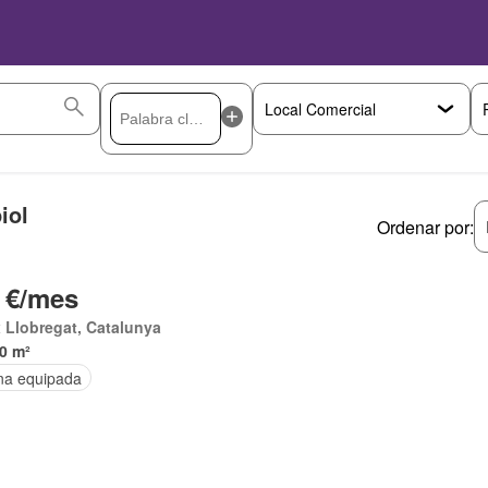
iol
Ordenar por:
 €/mes
 Llobregat, Catalunya
0 m²
na equipada