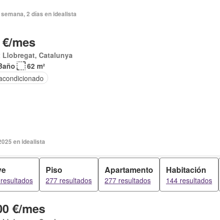
semana, 2 días en idealista
 €/mes
 Llobregat, Catalunya
Baño
62 m²
 acondicionado
2025 en idealista
ve
Piso
Apartamento
Habitación
resultados
277 resultados
277 resultados
144 resultados
00 €/mes