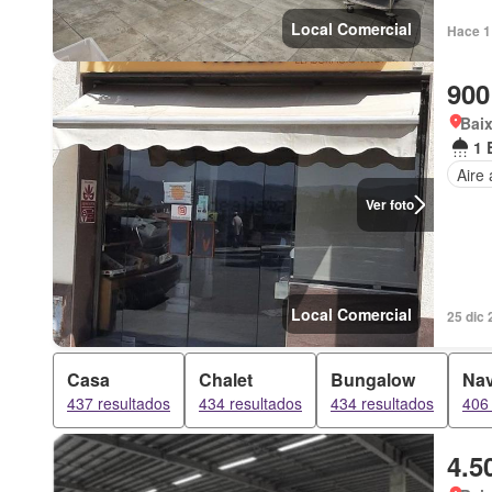
Local Comercial
Hace 1 
900
Baix
1 
Aire
Ver foto
Local Comercial
25 dic 
Casa
Chalet
Bungalow
Na
437 resultados
434 resultados
434 resultados
406 
4.5