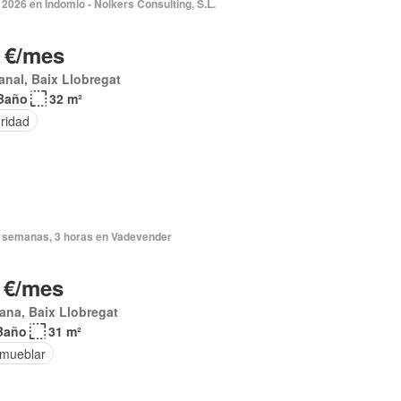
2026 en Indomio - Nolkers Consulting, S.L.
 €/mes
anal, Baix Llobregat
Baño
32 m²
ridad
 semanas, 3 horas en Vadevender
 €/mes
lana, Baix Llobregat
Baño
31 m²
amueblar