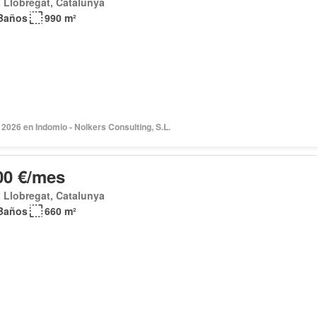
 Llobregat, Catalunya
Baños
990 m²
2026 en Indomio - Nolkers Consulting, S.L.
00 €/mes
 Llobregat, Catalunya
Baños
660 m²