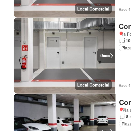
Local Comercial
Hace 4
Con
la F
10
Plaz
4
fotos
Local Comercial
Hace 4
Con
Pla 
8 
Plaz