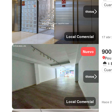
Cuart
4
fotos
Local Comercial
17 abr
900
Nuevo
Pou 
1 
Cuart
4
fotos
Local Comercial
Hace 2