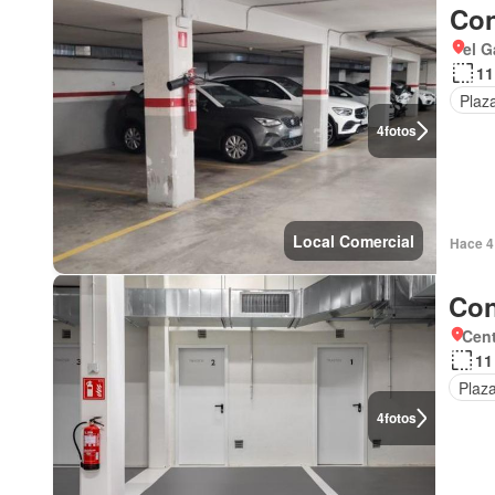
Con
el G
11
Plaz
4
fotos
Local Comercial
Hace 4
Con
Cent
11
Plaz
4
fotos