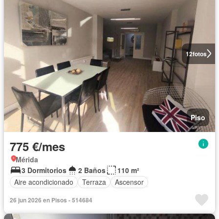
12
fotos
Piso
775 €/mes
Mérida
3 Dormitorios
2 Baños
110 m²
Aire acondicionado
Terraza
Ascensor
26 jun 2026 en Pisos - 514684