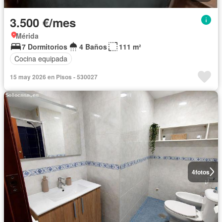
3.500 €/mes
Mérida
7 Dormitorios
4 Baños
111 m²
Cocina equipada
15 may 2026 en Pisos - 530027
4
fotos