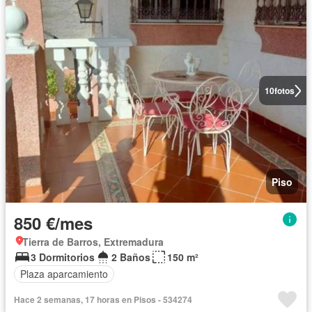
10
fotos
Piso
850 €/mes
Tierra de Barros, Extremadura
3 Dormitorios
2 Baños
150 m²
Plaza aparcamiento
Hace 2 semanas, 17 horas en Pisos - 534274