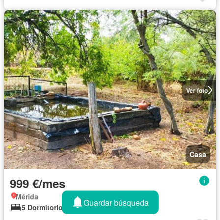
Ver foto
Casa
999 €/mes
Mérida
Guardar búsqueda
5 Dormitorios