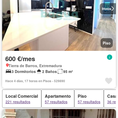
9
fotos
Piso
600 €/mes
Tierra de Barros, Extremadura
3 Dormitorios
2 Baños
95 m²
Hace 4 días, 17 horas en Pisos - 529890
Local Comercial
Apartamento
Piso
Casa
221 resultados
57 resultados
57 resultados
36 res