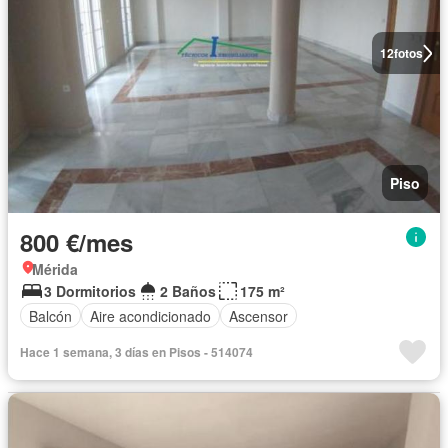
12
fotos
Piso
800 €/mes
Mérida
3 Dormitorios
2 Baños
175 m²
Balcón
Aire acondicionado
Ascensor
Hace 1 semana, 3 días en Pisos - 514074