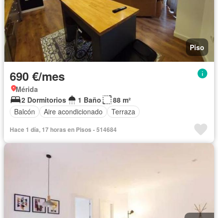
Piso
690 €/mes
Mérida
2 Dormitorios
1 Baño
88 m²
Balcón
Aire acondicionado
Terraza
Hace 1 día, 17 horas en Pisos - 514684