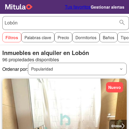
Tus favoritos
Gestionar alertas
Filtros
Palabras clave
Precio
Dormitorios
Baños
Tipo
Inmuebles en alquiler en Lobón
96 propiedades disponibles
Ordenar por:
Popularidad
Nuevo
6
fotos