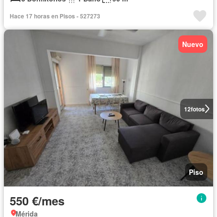
Hace 17 horas en Pisos - 527273
Nuevo
12
fotos
Piso
550 €/mes
Mérida