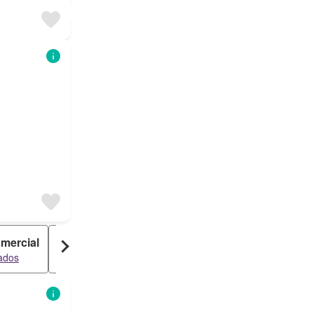
mercial
Ático
Loft
tados
78 resultados
78 resultados