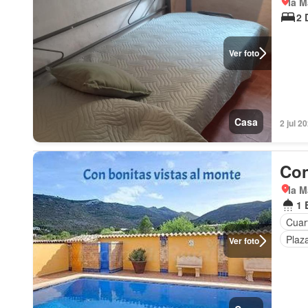
la M
2 
Ver foto
Casa
2 jul 2
Con
la M
1 
Cuart
Plaz
Ver foto