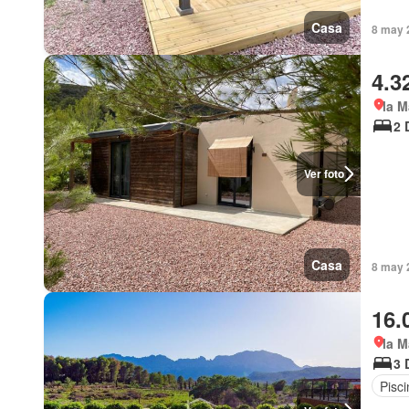
Casa
8 may 
4.3
la M
2 
Ver foto
Casa
8 may 
16.
la M
3 
Pisci