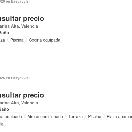
026 en Easyavvisi
sultar precio
arina Alta, Valencia
Baño
aza
Piscina
Cocina equipada
026 en Easyavvisi
sultar precio
arina Alta, Valencia
Baño
na equipada
Aire acondicionado
Terraza
Piscina
Plaza aparca
lla