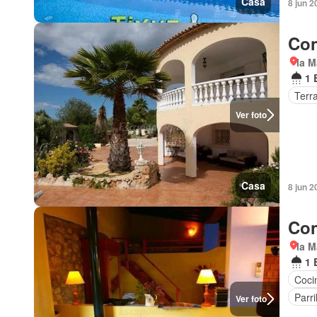
Casa
8 jun 2
Con
la M
1 
Terr
Ver foto
Casa
8 jun 2
Con
la M
1 
Coci
Parri
Ver foto