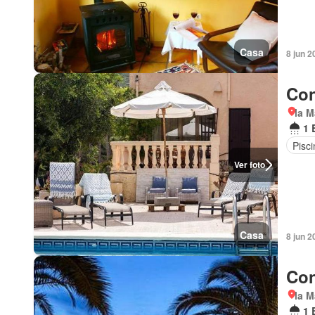
Casa
8 jun 2
Con
la M
1 
Pisci
Ver foto
Casa
8 jun 2
Con
la M
1 