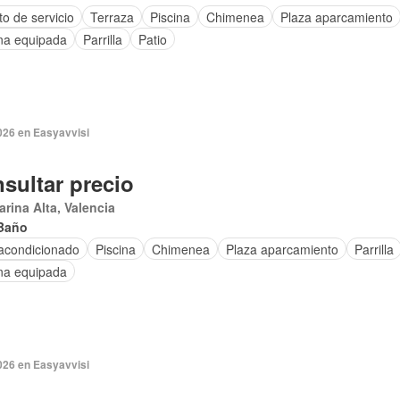
o de servicio
Terraza
Piscina
Chimenea
Plaza aparcamiento
na equipada
Parrilla
Patio
026 en Easyavvisi
sultar precio
arina Alta, Valencia
Baño
 acondicionado
Piscina
Chimenea
Plaza aparcamiento
Parrilla
na equipada
026 en Easyavvisi