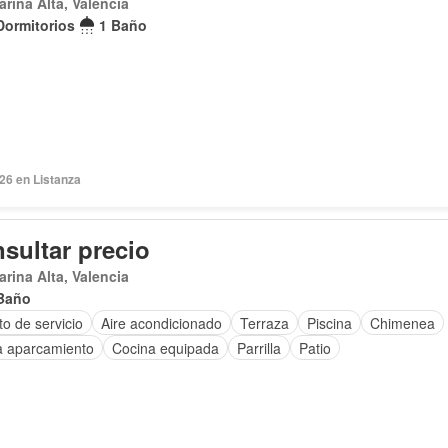
arina Alta, Valencia
Dormitorios
1 Baño
026 en Listanza
sultar precio
arina Alta, Valencia
Baño
o de servicio
Aire acondicionado
Terraza
Piscina
Chimenea
a aparcamiento
Cocina equipada
Parrilla
Patio