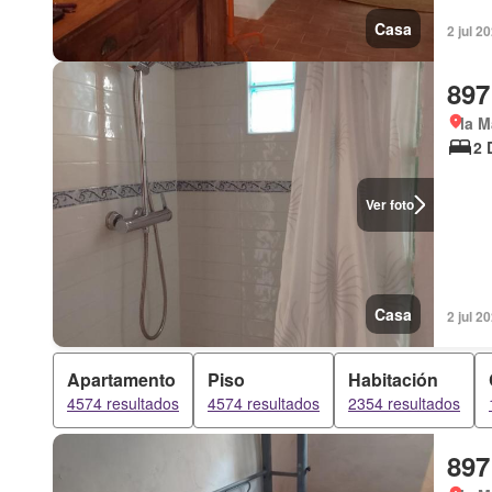
Casa
2 jul 2
897
la M
2 
Ver foto
Casa
2 jul 2
Apartamento
Piso
Habitación
4574 resultados
4574 resultados
2354 resultados
897