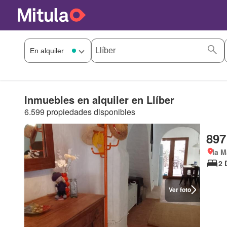
Inmuebles en alquiler en Llíber
6.599 propiedades disponibles
897
la M
2 
Ver foto