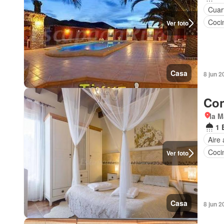
Cuart
Coci
Ver foto
Casa
8 jun 2
Con
la M
1 
Aire
Coci
Ver foto
Casa
8 jun 2