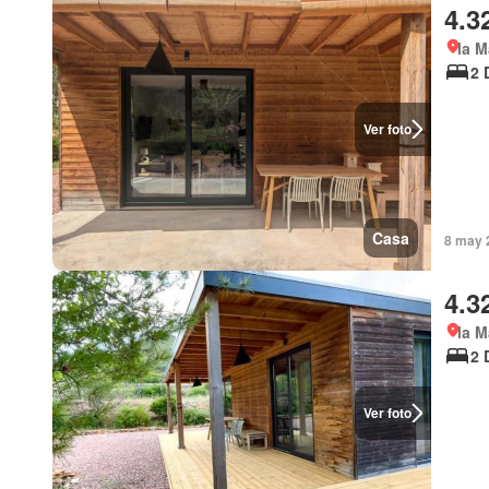
4.3
la M
2 
Ver foto
Casa
8 may 
4.3
la M
2 
Ver foto