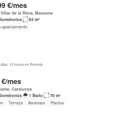
99 €/mes
Villar de la Riera, Maresme
Dormitorios
93 m²
a aparcamiento
días, 13 horas en Rentola
 €/mes
esme, Catalunya
Dormitorios
1 Baño
70 m²
ón
Terraza
Ascensor
Piscina