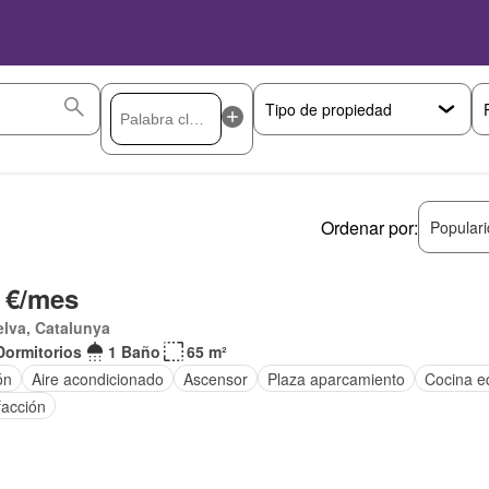
Ordenar por:
Popular
 €/mes
elva, Catalunya
Dormitorios
1 Baño
65 m²
ón
Aire acondicionado
Ascensor
Plaza aparcamiento
Cocina e
facción