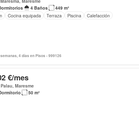
a Maresma, Maresme
Dormitorios
4 Baños
449 m²
ín
Cocina equipada
Terraza
Piscina
Calefacción
 semanas, 4 días en Pisos - 999126
02 €/mes
 Palau, Maresme
Dormitorio
50 m²