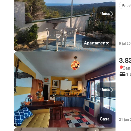
Balc
4
fotos
Apartamento
9 jul 2
3.8
Can
1 
4
fotos
Casa
21 jun 