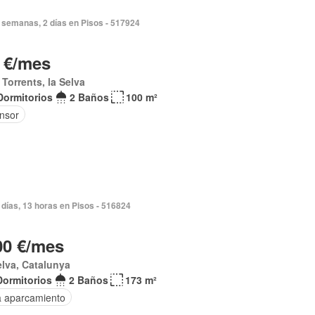
 semanas, 2 días en Pisos - 517924
 €/mes
Torrents, la Selva
Dormitorios
2 Baños
100 m²
nsor
días, 13 horas en Pisos - 516824
00 €/mes
elva, Catalunya
Dormitorios
2 Baños
173 m²
a aparcamiento