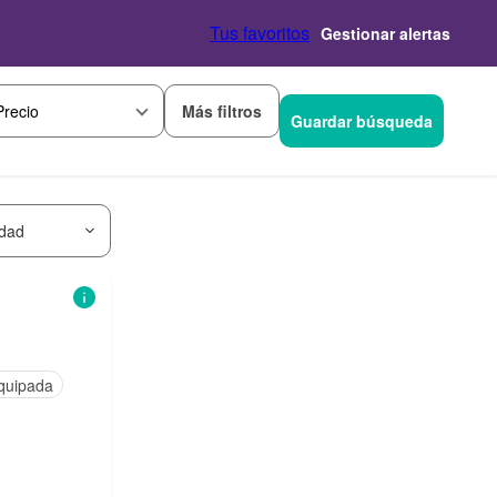
Tus favoritos
Gestionar alertas
Más filtros
Precio
Guardar búsqueda
idad
quipada