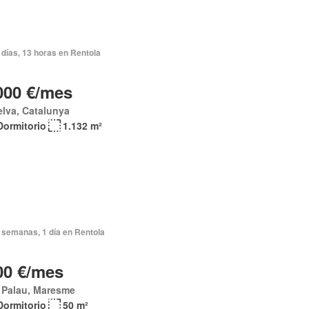
días, 13 horas en Rentola
000 €/mes
elva, Catalunya
Dormitorio
1.132 m²
 semanas, 1 día en Rentola
00 €/mes
 Palau, Maresme
Dormitorio
50 m²