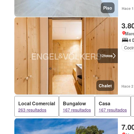
Piso
Hace 1
3.8
Mar
4 
Coci
12
fotos
Chalet
Hace 2
Local Comercial
Bungalow
Casa
263 resultados
167 resultados
167 resultados
7.0