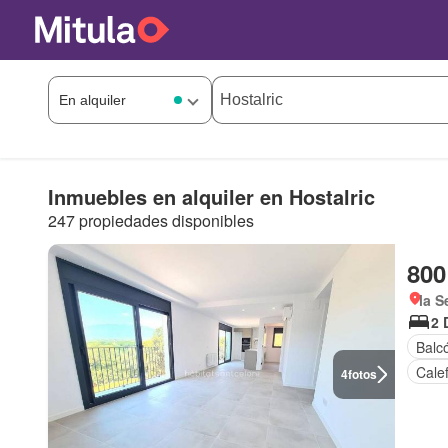
Inmuebles en alquiler en Hostalric
247 propiedades disponibles
800
la S
2 
Balc
Cale
4
fotos