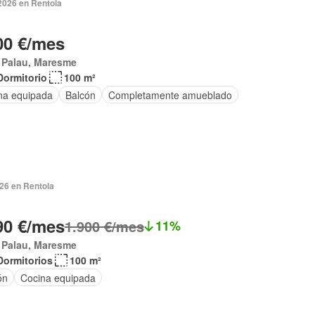
2026 en Rentola
00 €/mes
 Palau, Maresme
Dormitorio
100 m²
na equipada
Balcón
Completamente amueblado
026 en Rentola
90 €/mes
1.900 €/mes
11%
 Palau, Maresme
Dormitorios
100 m²
ón
Cocina equipada