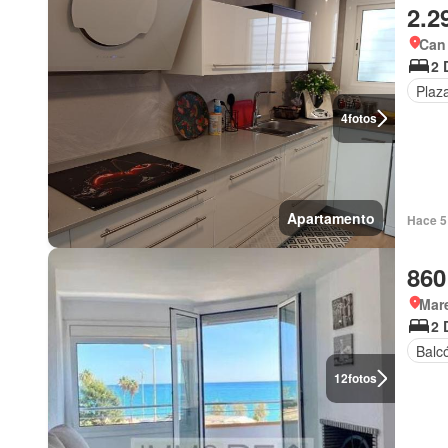
2.2
Can 
2 
Plaz
4
fotos
Apartamento
Hace 5 
860
Mar
2 
Balc
12
fotos