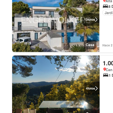
Alt
8 
Jard
12
fotos
Casa
Hace 2
1.0
Can
1 
4
fotos