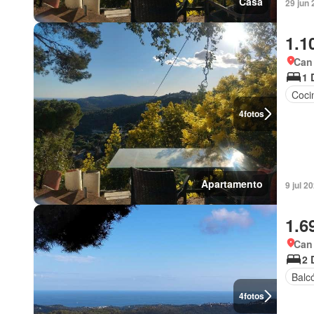
Casa
29 jun 
1.1
Can
1 
Coci
4
fotos
Apartamento
9 jul 2
1.6
Can
2 
Balc
4
fotos