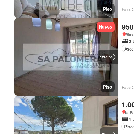
Piso
Hace 2
950
Nuevo
Mas 
2 
Asce
12
fotos
Piso
Hace 2 
1.0
la S
4 
Plaz