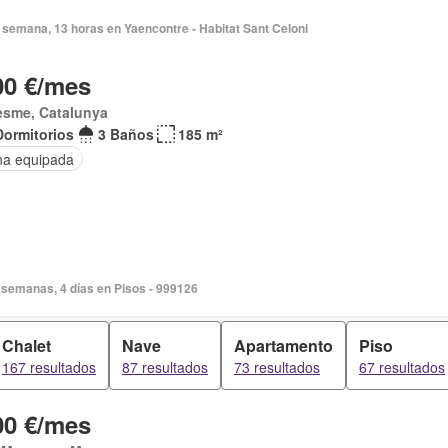
 semana, 13 horas en Yaencontre - Habitat Sant Celoni
00 €/mes
esme, Catalunya
Dormitorios
3 Baños
185 m²
na equipada
 semanas, 4 días en Pisos - 999126
Chalet
Nave
Apartamento
Piso
167 resultados
87 resultados
73 resultados
67 resultados
00 €/mes