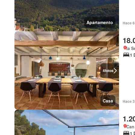
Apartamento
Hace 6 
18.
la S
1 
4
fotos
Casa
Hace 3
1.2
Can
1 