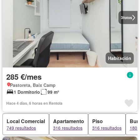
3
fotos
Habitación
285 €/mes
Pastoreta, Baix Camp
1 Dormitorio
99 m²
Hace 4 días, 6 horas en Rentola
Local Comercial
Apartamento
Piso
Bun
749 resultados
316 resultados
316 resultados
180 