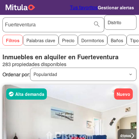
Tus favoritos
Gestionar alertas
Distrito
Filtros
Palabras clave
Precio
Dormitorios
Baños
Tipo
Inmuebles en alquiler en Fuerteventura
283 propiedades disponibles
Ordenar por:
Popularidad
Alta demanda
Nuevo
4
fotos