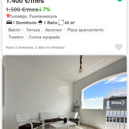
1.400 €/mes
1.500 €/mes
7%
Corralejo, Fuerteventura
1 Dormitorio
1 Baño
45 m²
Balcón
Terraza
Ascensor
Plaza aparcamiento
Trastero
Cocina equipada
Hace 2 semanas, 2 días en rentumo
4
fotos