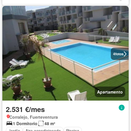
4
fotos
Apartamento
2.531 €/mes
Corralejo, Fuerteventura
1 Dormitorio
48 m²
Jardín
Aire acondicionado
Piscina