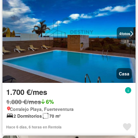
4
fotos
Casa
1.700 €/mes
1.800 €/mes
6%
Corralejo Playa, Fuerteventura
2 Dormitorios
70 m²
Hace 6 días, 6 horas en Rentola