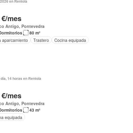
 2026 en Rentola
 €/mes
co Antigo, Pontevedra
Dormitorios
80 m²
a aparcamiento
Trastero
Cocina equipada
día, 14 horas en Rentola
 €/mes
co Antigo, Pontevedra
Dormitorios
43 m²
na equipada