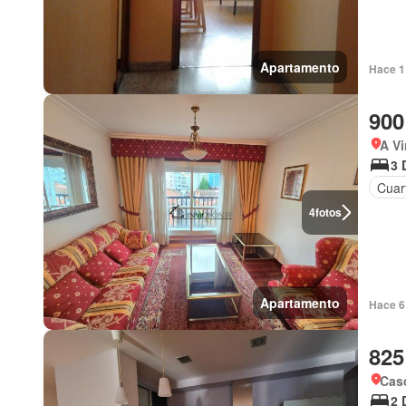
Apartamento
Hace 1 
900
A Vi
3 
Cuart
4
fotos
Apartamento
Hace 6 
825
Cas
2 