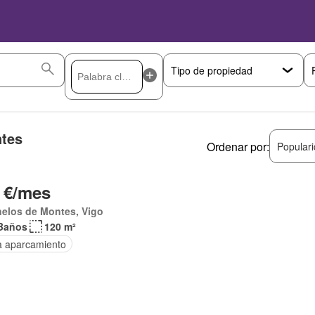
ntes
Ordenar por:
Popular
 €/mes
elos de Montes, Vigo
Baños
120 m²
a aparcamiento