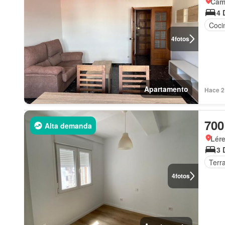
Cam
4 
Coci
4
fotos
Apartamento
Hace 2
700
Alta demanda
Lér
3 
Terr
4
fotos