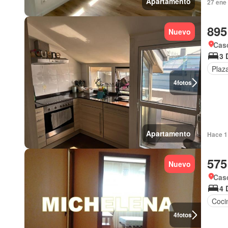
Apartamento
27 ene
895
Nuevo
Cas
3 
Plaz
4
fotos
Apartamento
Hace 1 
575
Nuevo
Cas
4 
Coci
4
fotos