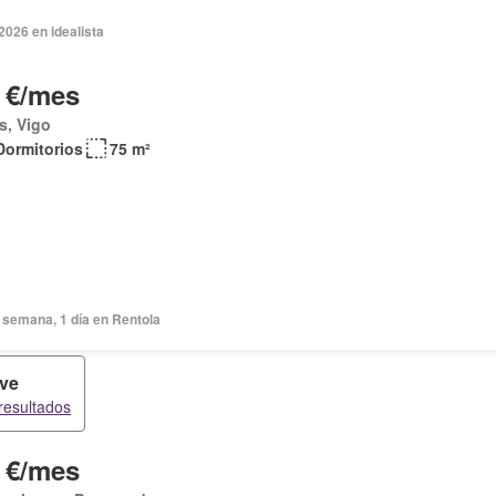
2026 en idealista
 €/mes
s, Vigo
Dormitorios
75 m²
 semana, 1 día en Rentola
ve
resultados
 €/mes