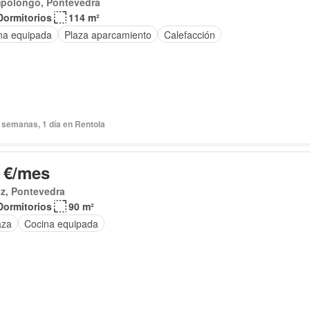
polongo, Pontevedra
Dormitorios
114 m²
na equipada
Plaza aparcamiento
Calefacción
 semanas, 1 día en Rentola
 €/mes
ez, Pontevedra
Dormitorios
90 m²
aza
Cocina equipada