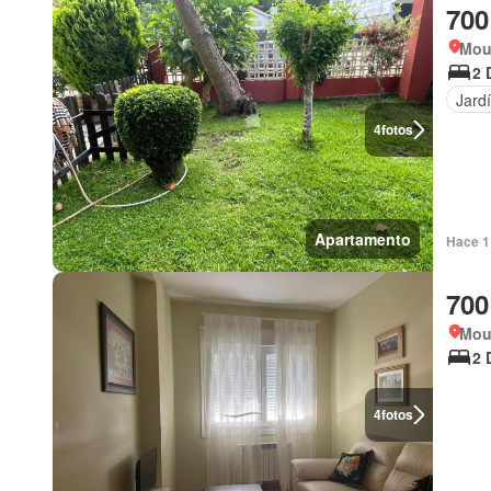
700
Mou
2 
Jard
4
fotos
Apartamento
Hace 1
700
Mou
2 
4
fotos