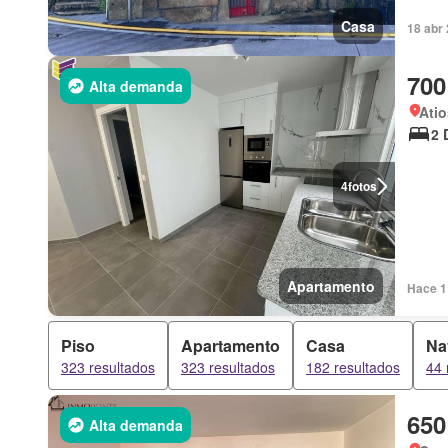
Casa
18 abr 
700
Alta demanda
Atio
2 
4
fotos
Apartamento
Hace 1
Piso
Apartamento
Casa
Na
323 resultados
323 resultados
182 resultados
44 
650
Alta demanda