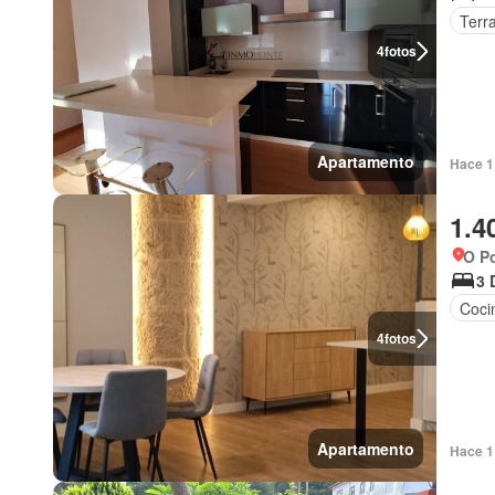
Terr
4
fotos
Apartamento
Hace 1
1.4
O Po
3 
Coci
4
fotos
Apartamento
Hace 1