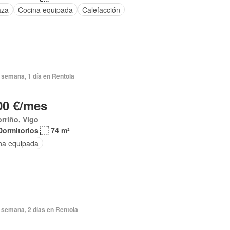
aza
Cocina equipada
Calefacción
 semana, 1 día en Rentola
00 €/mes
rriño, Vigo
Dormitorios
74 m²
na equipada
 semana, 2 días en Rentola