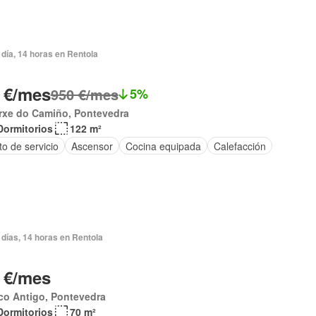
día, 14 horas en Rentola
 €/mes
950 €/mes
5%
rxe do Camiño, Pontevedra
Dormitorios
122 m²
o de servicio
Ascensor
Cocina equipada
Calefacción
días, 14 horas en Rentola
 €/mes
co Antigo, Pontevedra
Dormitorios
70 m²