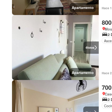
Apartamento
Hace 1
800
Mou
2 
Asce
4
fotos
Apartamento
Hace 2
700
Cas
2 
Coci