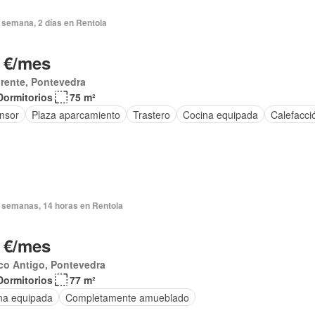
 semana, 2 días en Rentola
 €/mes
rente, Pontevedra
Dormitorios
75 m²
nsor
Plaza aparcamiento
Trastero
Cocina equipada
Calefacci
 semanas, 14 horas en Rentola
 €/mes
co Antigo, Pontevedra
Dormitorios
77 m²
na equipada
Completamente amueblado