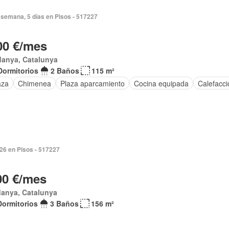
semana, 5 días en Pisos - 517227
00 €/mes
danya, Catalunya
Dormitorios
2 Baños
115 m²
aza
Chimenea
Plaza aparcamiento
Cocina equipada
Calefacci
026 en Pisos - 517227
00 €/mes
danya, Catalunya
Dormitorios
3 Baños
156 m²