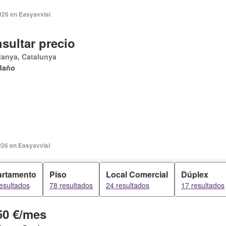
026 en Easyavvisi
sultar precio
danya, Catalunya
Baño
026 en Easyavvisi
rtamento
Piso
Local Comercial
Dúplex
esultados
78 resultados
24 resultados
17 resultados
50 €/mes