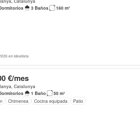
danya, Catalunya
Dormitorios
3 Baños
160 m²
2026 en idealista
00 €/mes
danya, Catalunya
Dormitorios
1 Baño
50 m²
ín
Chimenea
Cocina equipada
Patio