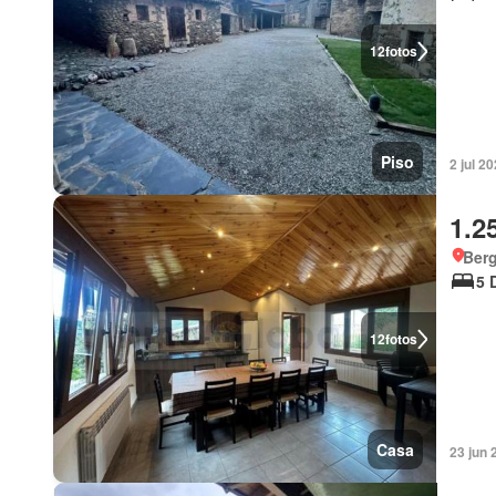
12
fotos
Piso
2 jul 2
1.2
Ber
5 
12
fotos
Casa
23 jun 