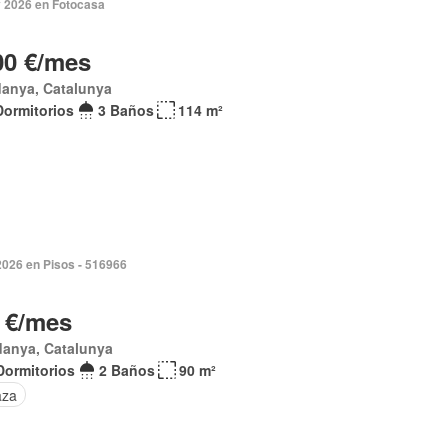
 2026 en Fotocasa
00 €/mes
danya, Catalunya
Dormitorios
3 Baños
114 m²
2026 en Pisos - 516966
 €/mes
danya, Catalunya
Dormitorios
2 Baños
90 m²
aza