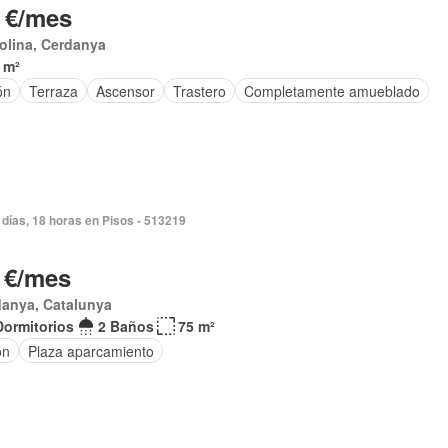
 €/mes
olina, Cerdanya
 m²
ón
Terraza
Ascensor
Trastero
Completamente amueblado
 días, 18 horas en Pisos - 513219
 €/mes
danya, Catalunya
Dormitorios
2 Baños
75 m²
ón
Plaza aparcamiento