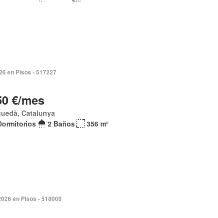
026 en Pisos - 517227
50 €/mes
guedà, Catalunya
Dormitorios
2 Baños
356 m²
2026 en Pisos - 518009