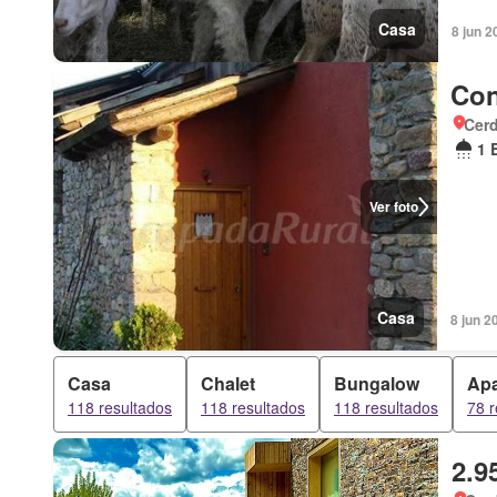
Casa
8 jun 2
Con
Cer
1 
Ver foto
Casa
8 jun 2
Casa
Chalet
Bungalow
Apa
118 resultados
118 resultados
118 resultados
78 r
2.9