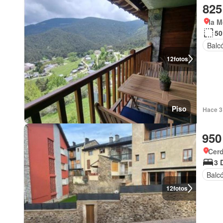
825
la M
50
Balc
12
fotos
Piso
Hace 3
950
Cer
3 
Balc
12
fotos