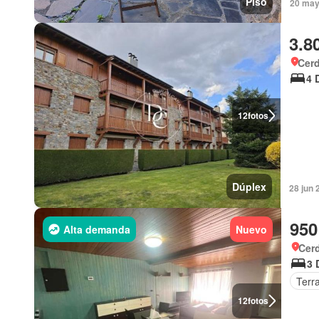
Piso
20 may
3.8
Cer
4 
12
fotos
Dúplex
28 jun 
950
Alta demanda
Nuevo
Cer
3 
Terr
12
fotos