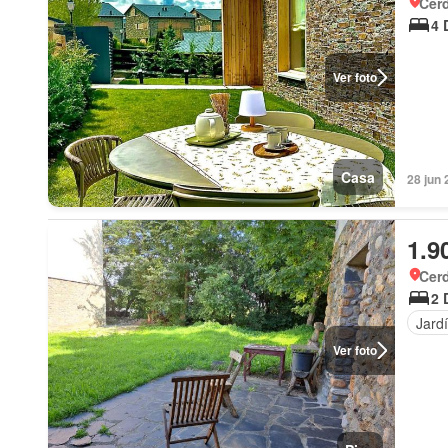
Cer
4 
Ver foto
Casa
28 jun 
1.9
Cer
2 
Jard
Ver foto