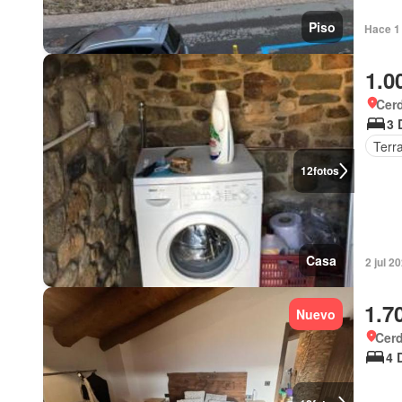
Piso
Hace 1 
1.0
Cer
3 
Terr
12
fotos
Casa
2 jul 2
1.7
Nuevo
Cer
4 