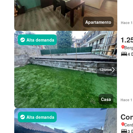
Apartamento
Hace 1 
1.2
Alta demanda
Ber
4 
12
fotos
Casa
Hace 1 
Con
Alta demanda
Cer
3 