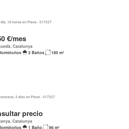
día, 18 horas en Pisos - 517227
50 €/mes
guedà, Catalunya
Dormitorios
2 Baños
180 m²
semana, 3 días en Pisos - 517227
sultar precio
danya, Catalunya
Dormitorios
1 Baño
96 m²