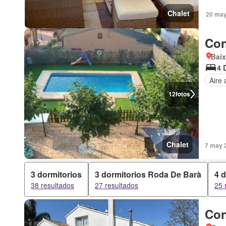
Chalet
20 may
Con
Baix
4 
Aire
12
fotos
Chalet
7 may 
3 dormitorios
3 dormitorios Roda De Barà
4 
38 resultados
27 resultados
25 
Con