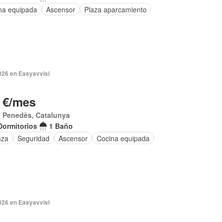
na equipada
Ascensor
Plaza aparcamiento
026 en Easyavvisi
 €/mes
x Penedès, Catalunya
Dormitorios
1 Baño
aza
Seguridad
Ascensor
Cocina equipada
026 en Easyavvisi