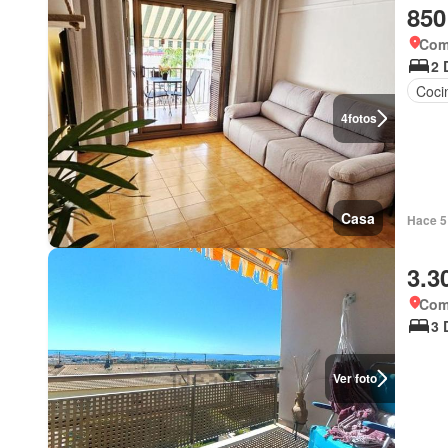
850
Com
2 
Coci
4
fotos
Casa
Hace 5
3.3
Com
3 
Ver foto