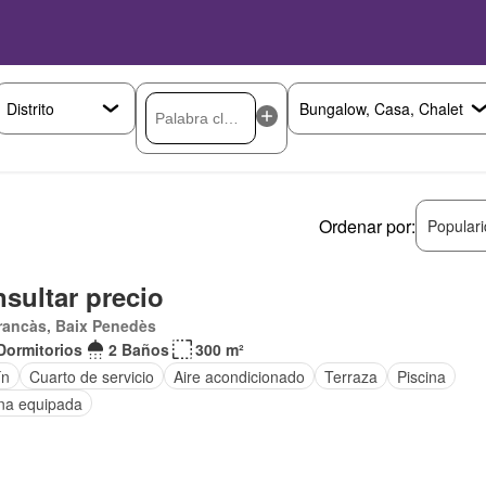
Ordenar por:
Popular
sultar precio
Francàs, Baix Penedès
Dormitorios
2 Baños
300 m²
ín
Cuarto de servicio
Aire acondicionado
Terraza
Piscina
na equipada