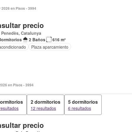
 2026 en Pisos - 3994
sultar precio
 Penedès, Catalunya
Dormitorios
2 Baños
616 m²
 acondicionado
Plaza aparcamiento
2026 en Pisos - 3994
dormitorios
2 dormitorios
5 dormitorios
resultados
12 resultados
6 resultados
sultar precio