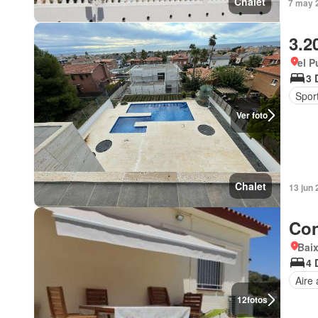
Chalet
7 may 
3.2
el P
3 
Sport
Ver foto
Chalet
13 jun
Con
Bai
4 
Aire
12
fotos