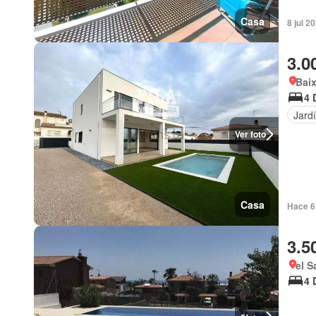
Casa
8 jul 2
3.0
Bai
4 
Jard
Ver foto
Casa
Hace 6 
3.5
el S
4 