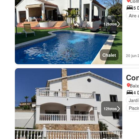
Com
5 
Aire
12
fotos
Chalet
20 jun 
Con
Baix
4 
Jard
Pisci
12
fotos