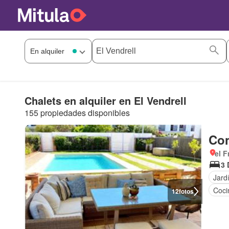
Chalets en alquiler en El Vendrell
155 propiedades disponibles
Con
el 
3 
Jard
Coci
12
fotos