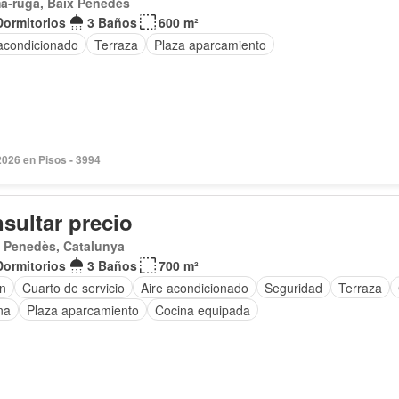
a-ruga, Baix Penedès
Dormitorios
3 Baños
600 m²
 acondicionado
Terraza
Plaza aparcamiento
2026 en Pisos - 3994
sultar precio
 Penedès, Catalunya
Dormitorios
3 Baños
700 m²
ín
Cuarto de servicio
Aire acondicionado
Seguridad
Terraza
na
Plaza aparcamiento
Cocina equipada