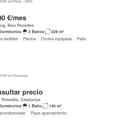
2026 en Pisos - 3994
00 €/mes
uig, Baix Penedès
Dormitorios
3 Baños
329 m²
s facilities
Piscina
Cocina equipada
Patio
 2026 en Fotocasa
sultar precio
x Penedès, Catalunya
Dormitorios
1 Baño
140 m²
 acondicionado
Plaza aparcamiento