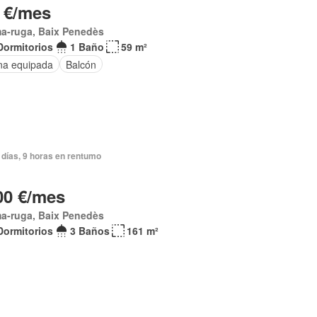
 €/mes
a-ruga, Baix Penedès
Dormitorios
1 Baño
59 m²
na equipada
Balcón
 días, 9 horas en rentumo
00 €/mes
a-ruga, Baix Penedès
Dormitorios
3 Baños
161 m²