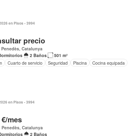
2026 en Pisos - 3994
sultar precio
 Penedès, Catalunya
Dormitorios
2 Baños
501 m²
ín
Cuarto de servicio
Seguridad
Piscina
Cocina equipada
2026 en Pisos - 3994
 €/mes
x Penedès, Catalunya
Dormitorios
2 Baños