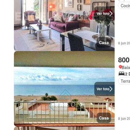
Coci
Ver foto
Casa
8 jun 2
800
Bai
2 
Terr
Ver foto
Casa
8 jun 2