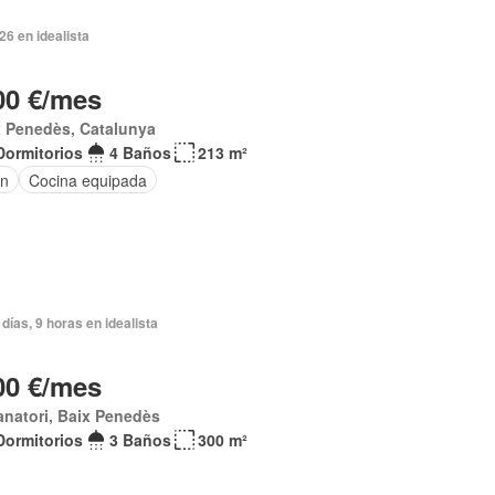
026 en idealista
00 €/mes
x Penedès, Catalunya
Dormitorios
4 Baños
213 m²
ín
Cocina equipada
días, 9 horas en idealista
00 €/mes
anatori, Baix Penedès
Dormitorios
3 Baños
300 m²