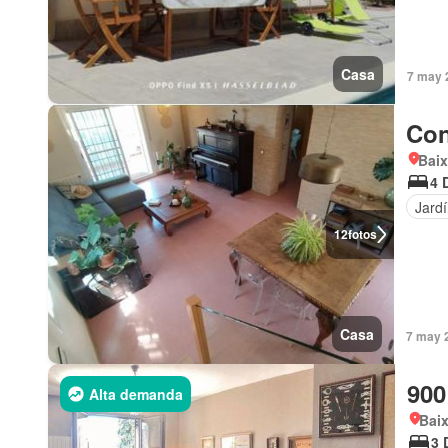
Casa
7 may 
Con
Baix
4 
Jard
12
fotos
Casa
7 may 
900
Alta demanda
Bai
3 