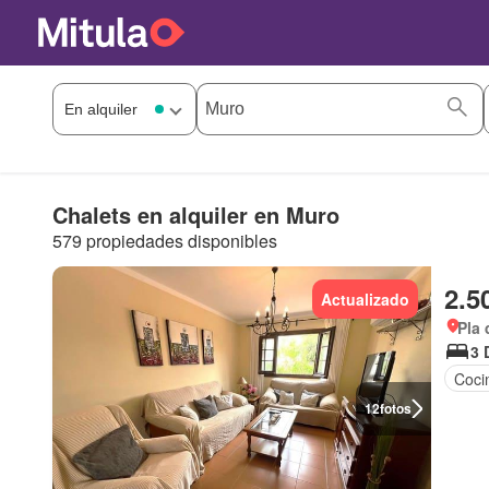
Chalets en alquiler en Muro
579 propiedades disponibles
2.5
Actualizado
Pla 
3 
Coci
12
fotos