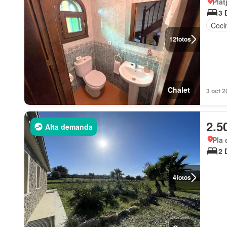
Plat
3 
Coci
12
fotos
Chalet
3 oct 2
2.5
Alta demanda
Pla 
2 
4
fotos