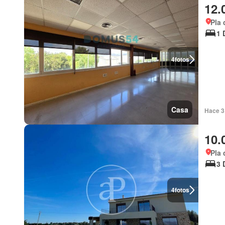
12.
Pla 
1 
4
fotos
Casa
Hace 3
10.
Pla 
3 
4
fotos