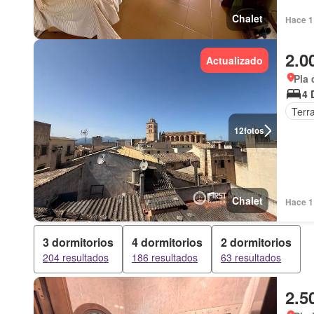
Chalet
Hace 1 
2.0
Actualizado
Pla 
4 
Terr
12
fotos
Chalet
Hace 1 
3 dormitorios
4 dormitorios
2 dormitorios
204 resultados
186 resultados
63 resultados
2.5