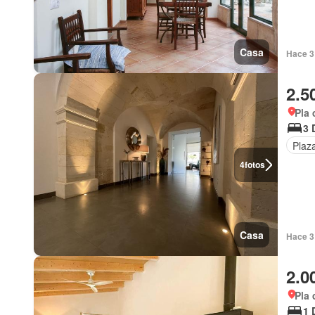
Casa
Hace 3
2.5
Pla 
3 
Plaz
4
fotos
Casa
Hace 3
2.0
Pla 
1 