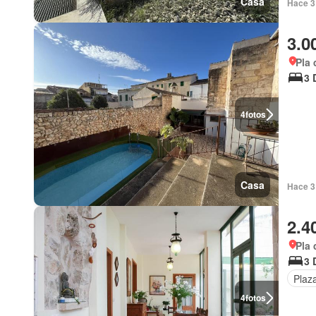
Casa
Hace 3
3.0
Pla 
3 
4
fotos
Casa
Hace 3
2.4
Pla 
3 
Plaz
4
fotos