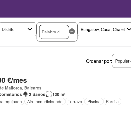
Ordenar por:
Popular
00 €/mes
de Mallorca, Baleares
Dormitorios
2 Baños
130 m²
na equipada
Aire acondicionado
Terraza
Piscina
Parrilla