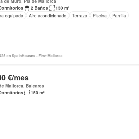
ja de Muro, Pla de Mallorca
Dormitorios
2 Baños
130 m²
na equipada
Aire acondicionado
Terraza
Piscina
Parrilla
025 en SpainHouses - First Mallorca
00 €/mes
de Mallorca, Baleares
Dormitorios
150 m²