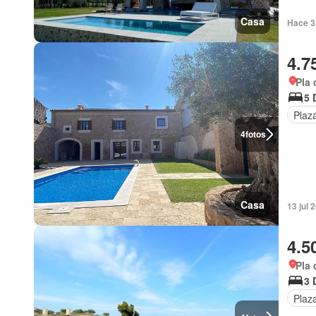
Casa
Hace 3
4.7
Pla 
5 
Plaz
4
fotos
Casa
13 jul 
4.5
Pla 
3 
Plaz