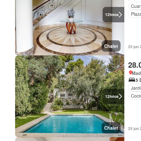
Cuart
Plaz
12
fotos
Chalet
25 jun
28.
Mad
5 
Jard
Coci
12
fotos
Chalet
25 jun