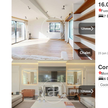
16.
Fuen
7 
12
fotos
Chalet
25 jun
Con
Mon
6 
Coci
12
fotos