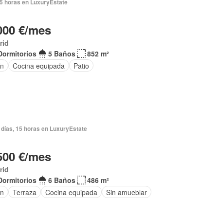
5 horas en LuxuryEstate
000 €/mes
rid
Dormitorios
5 Baños
852 m²
ín
Cocina equipada
Patio
 días, 15 horas en LuxuryEstate
500 €/mes
rid
Dormitorios
6 Baños
486 m²
ín
Terraza
Cocina equipada
Sin amueblar