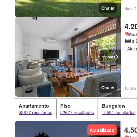
Chalet
Hace 2
4.2
Mad
3 
Aire
12
fotos
Chalet
15 jul 
Apartamento
Piso
Bungalow
52677 resultados
52677 resultados
15591 resultados
4.5
Actualizado