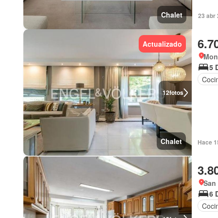
Chalet
23 abr
6.7
Actualizado
Mon
5 
Coci
12
fotos
Chalet
Hace 1
3.8
San 
6 
Coci