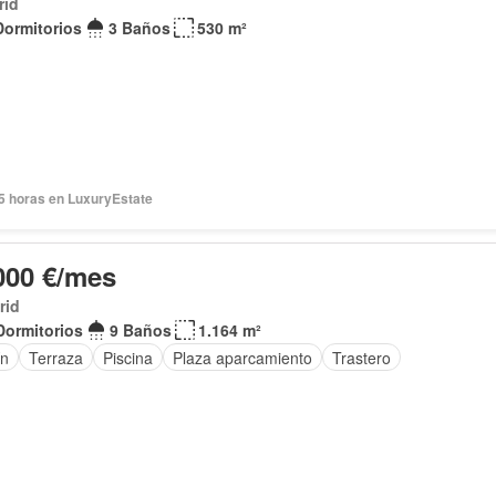
rid
Dormitorios
3 Baños
530 m²
5 horas en LuxuryEstate
000 €/mes
rid
Dormitorios
9 Baños
1.164 m²
ín
Terraza
Piscina
Plaza aparcamiento
Trastero