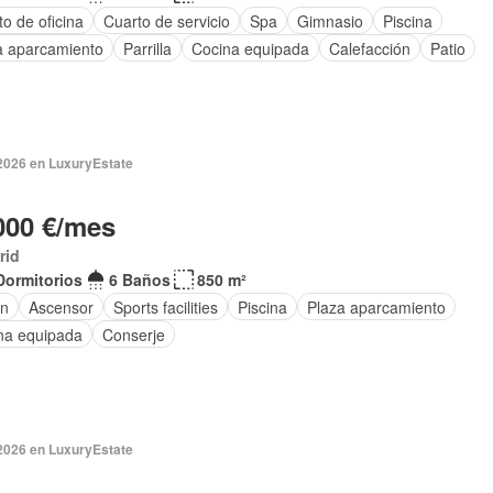
o de oficina
Cuarto de servicio
Spa
Gimnasio
Piscina
a aparcamiento
Parrilla
Cocina equipada
Calefacción
Patio
 2026 en LuxuryEstate
000 €/mes
rid
Dormitorios
6 Baños
850 m²
ín
Ascensor
Sports facilities
Piscina
Plaza aparcamiento
na equipada
Conserje
 2026 en LuxuryEstate