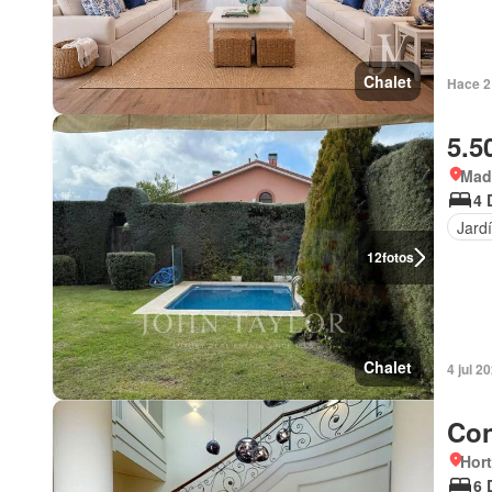
Chalet
Hace 2
5.5
Mad
4 
Jard
12
fotos
Chalet
4 jul 2
Con
Hort
6 