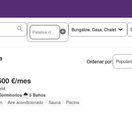
a
Ordenar por:
Popular
500 €/mes
rid
Dormitorios
5 Baños
ín
Aire acondicionado
Sauna
Piscina