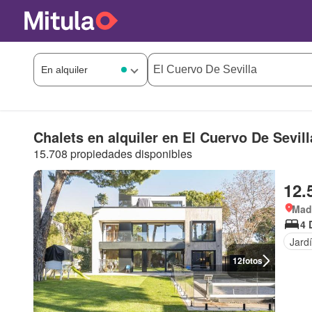
Chalets en alquiler en El Cuervo De Sevill
15.708 propiedades disponibles
12.
Mad
4 
Jard
12
fotos