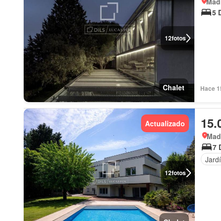
Mad
5 
12
fotos
Chalet
Hace 1
15.
Actualizado
Mad
7 
Jard
12
fotos