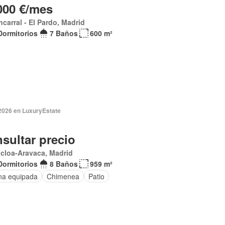
000 €/mes
carral - El Pardo, Madrid
Dormitorios
7 Baños
600 m²
 2026 en LuxuryEstate
sultar precio
cloa-Aravaca, Madrid
Dormitorios
8 Baños
959 m²
na equipada
Chimenea
Patio