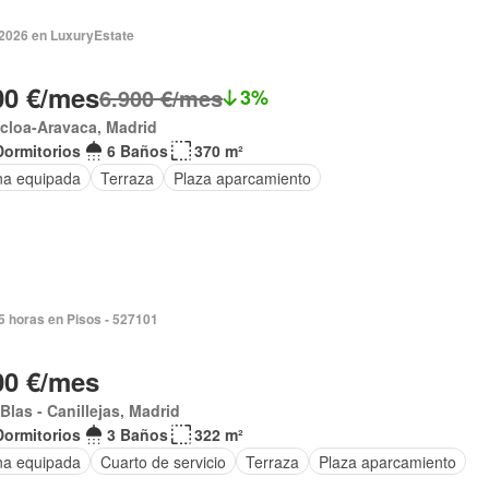
 2026 en LuxuryEstate
00 €/mes
6.900 €/mes
3%
cloa-Aravaca, Madrid
Dormitorios
6 Baños
370 m²
na equipada
Terraza
Plaza aparcamiento
5 horas en Pisos - 527101
00 €/mes
Blas - Canillejas, Madrid
Dormitorios
3 Baños
322 m²
na equipada
Cuarto de servicio
Terraza
Plaza aparcamiento