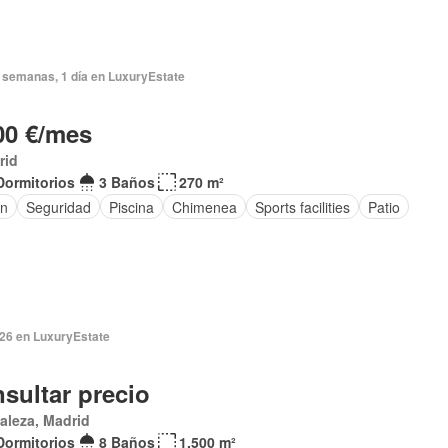
 semanas, 1 día en LuxuryEstate
00 €/mes
rid
Dormitorios
3 Baños
270 m²
ín
Seguridad
Piscina
Chimenea
Sports facilities
Patio
026 en LuxuryEstate
sultar precio
aleza, Madrid
Dormitorios
8 Baños
1.500 m²