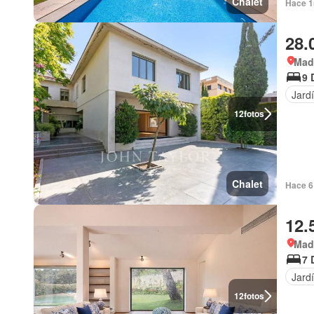
Chalet
Hace 1
28.
Mad
9 
Jard
12
fotos
Chalet
Hace 6
12.
Mad
7 
Jard
12
fotos