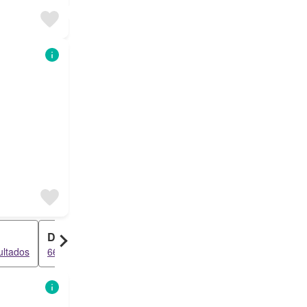
Dúplex
ultados
66 resultados