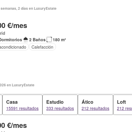
 semanas, 2 días en LuxuryEstate
00 €/mes
rid
Dormitorios
2 Baños
180 m²
 acondicionado
Calefacción
2026 en LuxuryEstate
Casa
Estudio
Ático
Loft
15591 resultados
333 resultados
212 resultados
212 res
00 €/mes