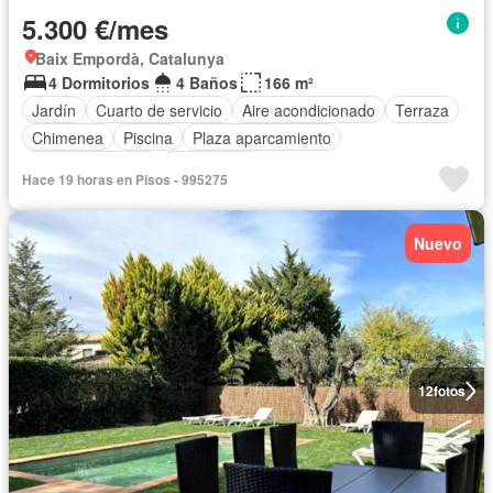
5.300 €/mes
Baix Empordà, Catalunya
4 Dormitorios
4 Baños
166 m²
Jardín
Cuarto de servicio
Aire acondicionado
Terraza
Chimenea
Piscina
Plaza aparcamiento
Cocina equipada
Calefacción
Hace 19 horas en Pisos - 995275
Nuevo
12
fotos