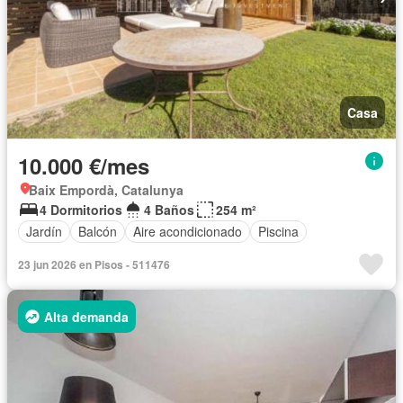
Casa
10.000 €/mes
Baix Empordà, Catalunya
4 Dormitorios
4 Baños
254 m²
Jardín
Balcón
Aire acondicionado
Piscina
23 jun 2026 en Pisos - 511476
Alta demanda