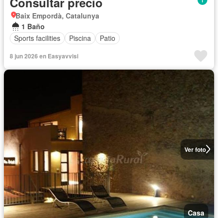
Consultar precio
Baix Empordà, Catalunya
1 Baño
Sports facilities
Piscina
Patio
8 jun 2026 en Easyavvisi
Ver foto
Casa