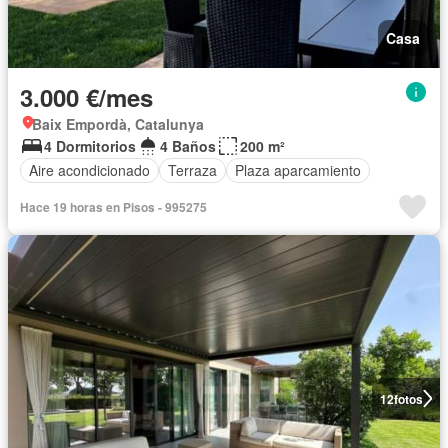
Casa
3.000 €/mes
Baix Empordà, Catalunya
4 Dormitorios
4 Baños
200 m²
Aire acondicionado
Terraza
Plaza aparcamiento
Hace 19 horas en Pisos - 995275
12
fotos