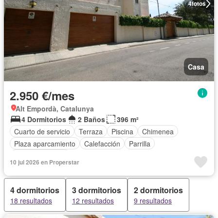
4
fotos
Casa
2.950 €/mes
Alt Empordà, Catalunya
4 Dormitorios
2 Baños
396 m²
Cuarto de servicio
Terraza
Piscina
Chimenea
Plaza aparcamiento
Calefacción
Parrilla
Cocina equipada
10 jul 2026 en Properstar
4 dormitorios
3 dormitorios
2 dormitorios
18 resultados
12 resultados
9 resultados