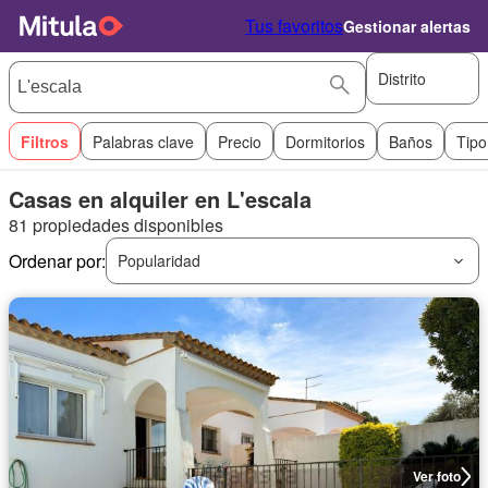
Tus favoritos
Gestionar alertas
Distrito
Filtros
Palabras clave
Precio
Dormitorios
Baños
Tipo
Casas en alquiler en L'escala
81 propiedades disponibles
Ordenar por:
Popularidad
Ver foto