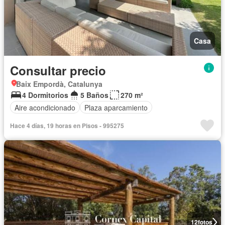
Casa
Consultar precio
Baix Empordà, Catalunya
4 Dormitorios
5 Baños
270 m²
Aire acondicionado
Plaza aparcamiento
Hace 4 días, 19 horas en Pisos - 995275
12
fotos