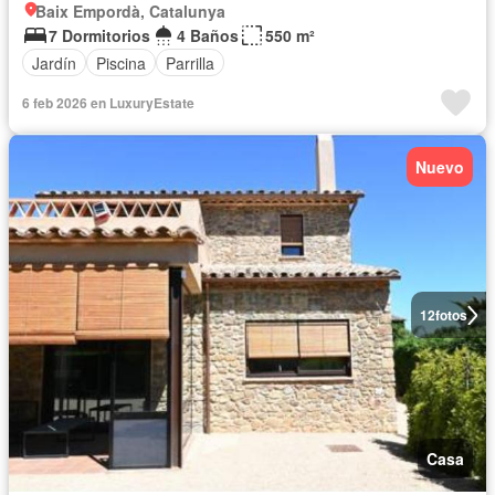
Baix Empordà, Catalunya
7 Dormitorios
4 Baños
550 m²
Jardín
Piscina
Parrilla
6 feb 2026 en LuxuryEstate
Nuevo
12
fotos
Casa