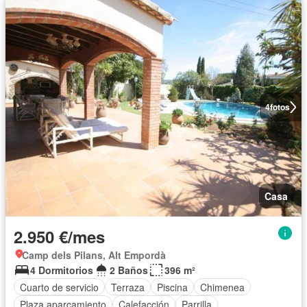
4
fotos
Casa
2.950 €/mes
Camp dels Pilans, Alt Empordà
4 Dormitorios
2 Baños
396 m²
Cuarto de servicio
Terraza
Piscina
Chimenea
Plaza aparcamiento
Calefacción
Parrilla