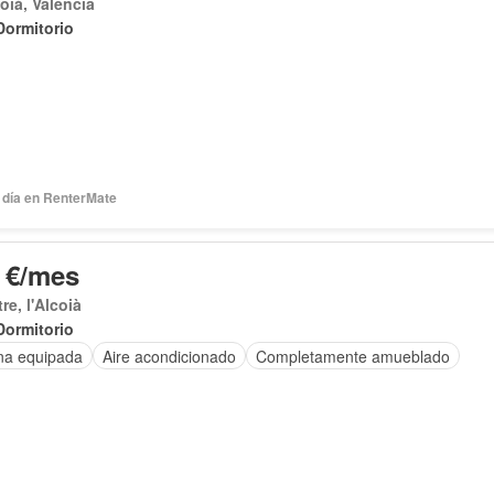
coià, Valencia
Dormitorio
 día en RenterMate
 €/mes
re, l'Alcoià
Dormitorio
na equipada
Aire acondicionado
Completamente amueblado