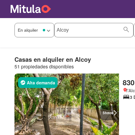
Casas en alquiler en Alcoy
51 propiedades disponibles
830
Alta demanda
l'Al
3 
5
fotos