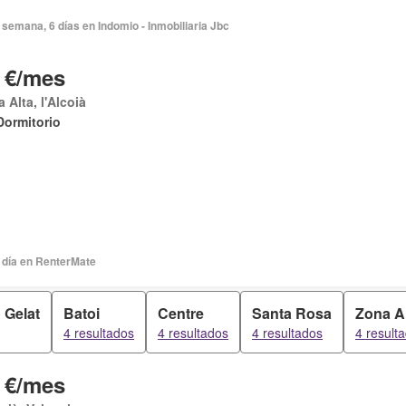
semana, 6 días en Indomio - Inmobiliaria Jbc
 €/mes
 Alta, l'Alcoià
Dormitorio
 día en RenterMate
 Gelat
Batoi
Centre
Santa Rosa
Zona A
4 resultados
4 resultados
4 resultados
4 result
 €/mes