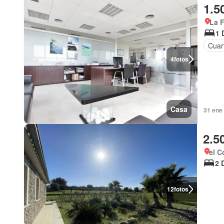
1.5
La F
1 
Cuart
4
fotos
Casa
31 ene
2.5
el C
2 
12
fotos