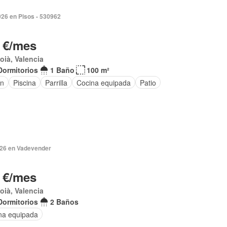
026 en Pisos - 530962
 €/mes
coià, Valencia
Dormitorios
1 Baño
100 m²
ín
Piscina
Parrilla
Cocina equipada
Patio
2026 en Vadevender
 €/mes
coià, Valencia
Dormitorios
2 Baños
na equipada