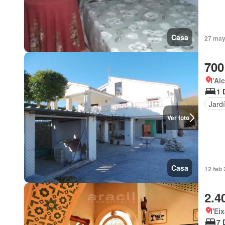
Casa
27 may
700
l'Al
1 
Jard
Ver foto
Casa
12 feb 
2.4
l'Ei
7 