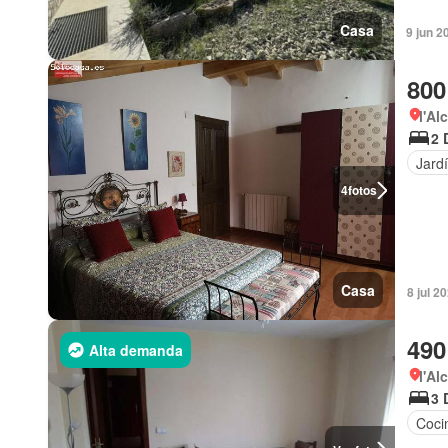
Casa
9 jun 2
800
l'Al
2 
Jard
4
fotos
Casa
8 jul 
490
Alta demanda
l'Al
3 
Coci