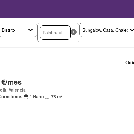
Ord
 €/mes
coià, Valencia
Dormitorios
1 Baño
78 m²