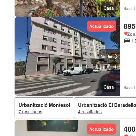
Casa
Hace 1 
895
Actualizado
Zona
1 
Ver foto
Casa
Hace 1
Urbanització Montesol
Urbanització El Baradello
7 resultados
4 resultados
400
Actualizado