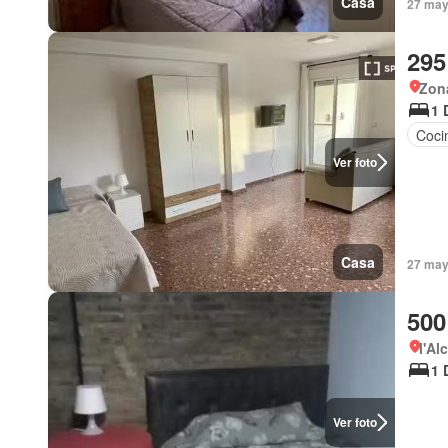
Casa
27 may
295
Zona
1 
Coci
Ver foto
Casa
27 may
500
l'Al
1 
Ver foto