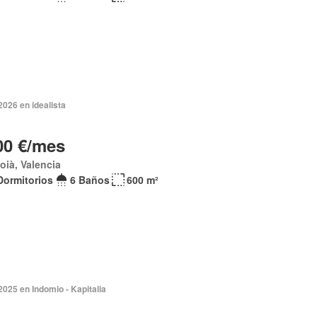
2026 en idealista
00 €/mes
coià, Valencia
Dormitorios
6 Baños
600 m²
2025 en Indomio - Kapitalia