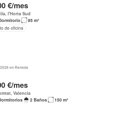
00 €/mes
ila, l'Horta Sud
Dormitorio
95 m²
o de oficina
 2026 en Rentola
00 €/mes
omtat, Valencia
Dormitorios
2 Baños
150 m²