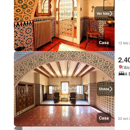
Ver foto
Casa
12 feb 
2.4
l'Al
6 
5
fotos
Casa
22 oct 