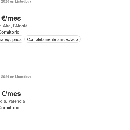
 2026 en Listedbuy
 €/mes
 Alta, l'Alcoià
Dormitorio
na equipada
Completamente amueblado
 2026 en Listedbuy
 €/mes
coià, Valencia
Dormitorio