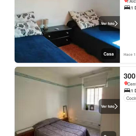
l'Al
1 
Ver foto
Casa
Hace 1
300
Cent
1 
Coci
Ver foto