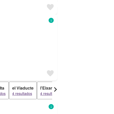
lta
el Viaducte
l'Eixample
Urbanització L'Estepar
ados
4 resultados
4 resultados
3 resultados