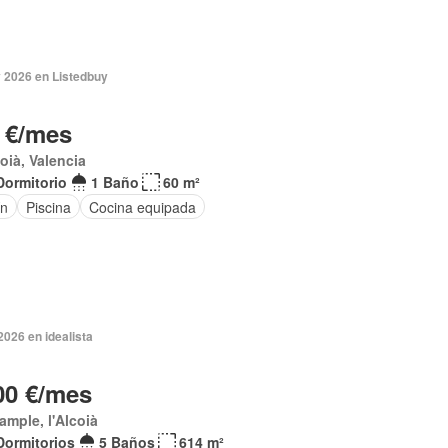
 2026 en Listedbuy
 €/mes
coià, Valencia
Dormitorio
1 Baño
60 m²
ín
Piscina
Cocina equipada
2026 en idealista
00 €/mes
xample, l'Alcoià
Dormitorios
5 Baños
614 m²