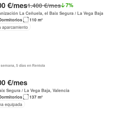
00 €/mes
1.400 €/mes
7%
nización La Ceñuela, el Baix Segura / La Vega Baja
Dormitorios
110 m²
a aparcamiento
 semana, 5 días en Rentola
00 €/mes
aix Segura / La Vega Baja, Valencia
Dormitorios
137 m²
na equipada