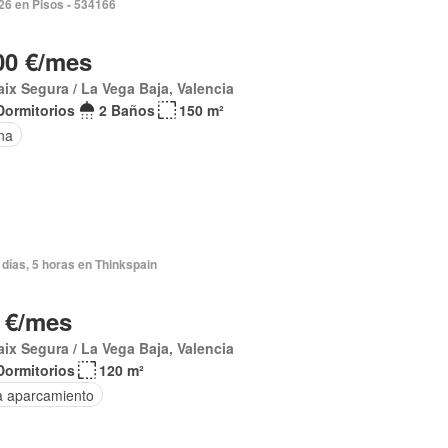
026 en Pisos - 534166
00 €/mes
aix Segura / La Vega Baja, Valencia
Dormitorios
2 Baños
150 m²
na
días, 5 horas en Thinkspain
 €/mes
aix Segura / La Vega Baja, Valencia
Dormitorios
120 m²
a aparcamiento