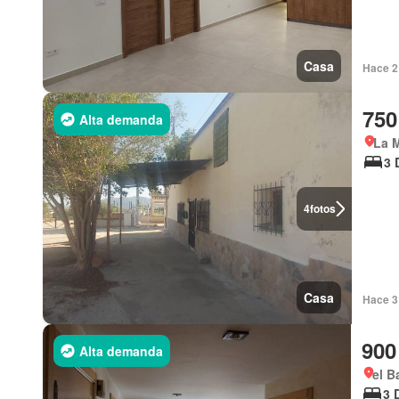
Casa
Hace 2
750
Alta demanda
La M
3 
4
fotos
Casa
Hace 3
900
Alta demanda
el B
3 