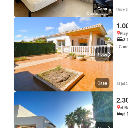
Casa
Hace 2
1.0
Play
3 
Cuart
4
fotos
Casa
13 jul 
2.3
el B
3 