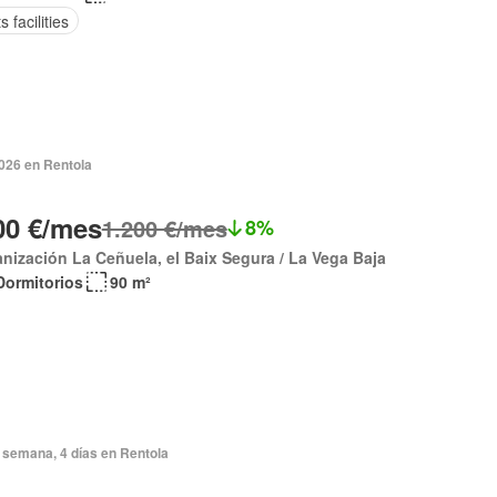
s facilities
2026 en Rentola
00 €/mes
1.200 €/mes
8%
nización La Ceñuela, el Baix Segura / La Vega Baja
Dormitorios
90 m²
 semana, 4 días en Rentola