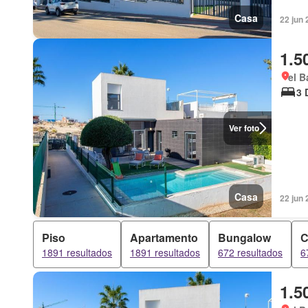
Casa
22 jun 
1.5
el B
3 
Ver foto
Casa
22 jun 
Piso
Apartamento
Bungalow
C
1891 resultados
1891 resultados
672 resultados
6
1.5