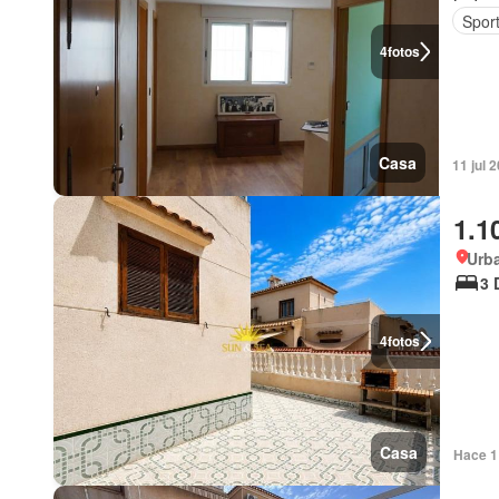
Sport
4
fotos
Casa
11 jul 
1.1
Urba
3 
4
fotos
Casa
Hace 1