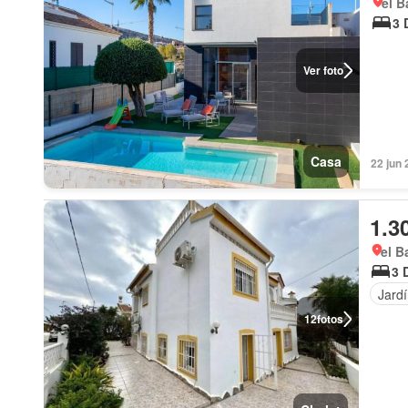
el B
3 
Ver foto
Casa
22 jun 
1.3
el B
3 
Jard
12
fotos