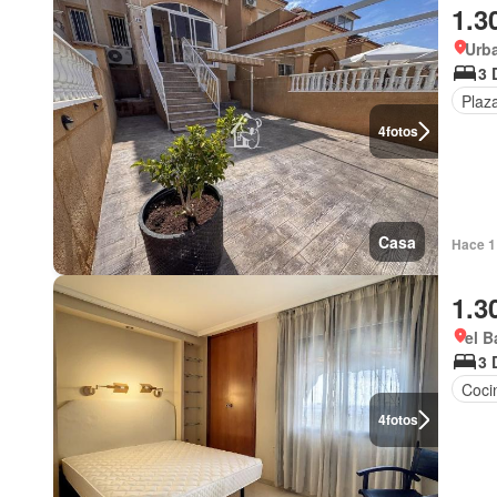
1.3
Urba
3 
Plaz
4
fotos
Casa
Hace 1
1.3
el B
3 
Coci
4
fotos