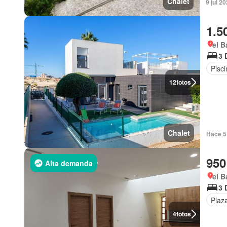
Chalet
9 jul 2
1.5
el B
3 
Pisci
12
fotos
Chalet
Hace 5 
950
Alta demanda
el B
3 
Plaz
4
fotos