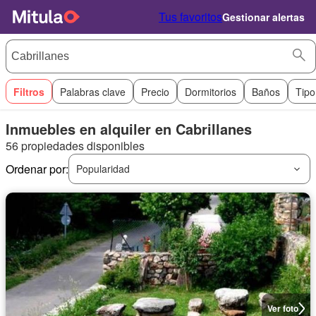
Tus favoritos
Gestionar alertas
Filtros
Palabras clave
Precio
Dormitorios
Baños
Tipo
Inmuebles en alquiler en Cabrillanes
56 propiedades disponibles
Ordenar por:
Popularidad
Ver foto