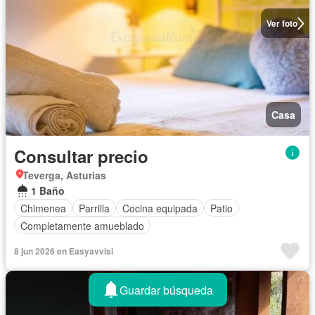
Ver foto
Casa
Consultar precio
Teverga, Asturias
1 Baño
Chimenea
Parrilla
Cocina equipada
Patio
Completamente amueblado
8 jun 2026 en Easyavvisi
Guardar búsqueda