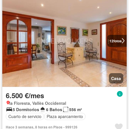
12
fotos
Casa
6.500 €/mes
la Floresta, Vallès Occidental
5 Dormitorios
6 Baños
556 m²
Cuarto de servicio
Plaza aparcamiento
Hace 3 semanas, 8 horas en Pisos - 999126