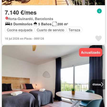
7.140 €/mes
Horta-Guinardó, Barcelonès
8 Dormitorios
5 Baños
200 m²
Cocina equipada
Cuarto de servicio
Terraza
16 jul 2026 en Pisos - 999126
Actualizado
4
fotos