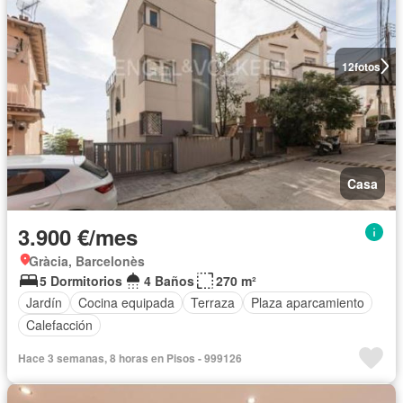
12
fotos
Casa
3.900 €/mes
Gràcia, Barcelonès
5 Dormitorios
4 Baños
270 m²
Jardín
Cocina equipada
Terraza
Plaza aparcamiento
Calefacción
Hace 3 semanas, 8 horas en Pisos - 999126