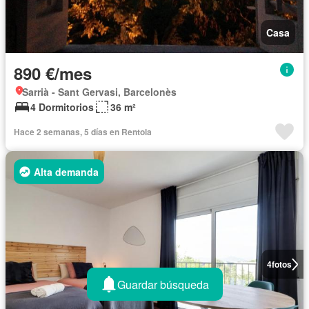
Casa
890 €/mes
Sarrià - Sant Gervasi, Barcelonès
4 Dormitorios
36 m²
Hace 2 semanas, 5 días en Rentola
Alta demanda
4
fotos
Guardar búsqueda