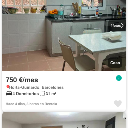
4
fotos
Casa
750 €/mes
Horta-Guinardó, Barcelonès
4 Dormitorios
31 m²
Hace 4 días, 8 horas en Rentola