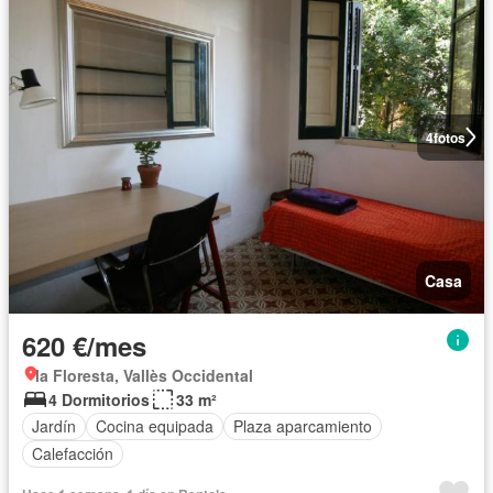
4
fotos
Casa
620 €/mes
la Floresta, Vallès Occidental
4 Dormitorios
33 m²
Jardín
Cocina equipada
Plaza aparcamiento
Calefacción