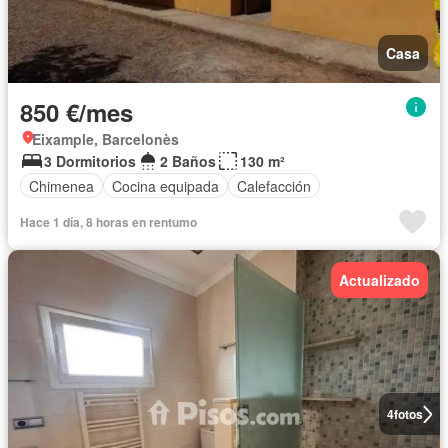
Casa
850 €/mes
Eixample, Barcelonès
3 Dormitorios
2 Baños
130 m²
Chimenea
Cocina equipada
Calefacción
Hace 1 día, 8 horas en rentumo
Actualizado
4
fotos