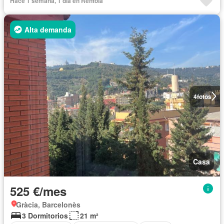
Hace 1 semana, 1 día en Rentola
Alta demanda
4
fotos
Casa
525 €/mes
Gràcia, Barcelonès
3 Dormitorios
21 m²