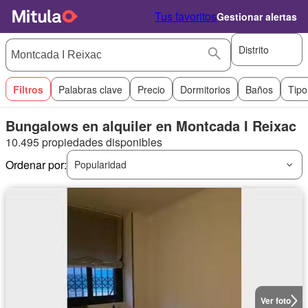
Tus favoritos
Gestionar alertas
Distrito
Filtros
Palabras clave
Precio
Dormitorios
Baños
Tipo
Bungalows en alquiler en Montcada I Reixac
10.495 propiedades disponibles
Ordenar por:
Popularidad
Ver foto