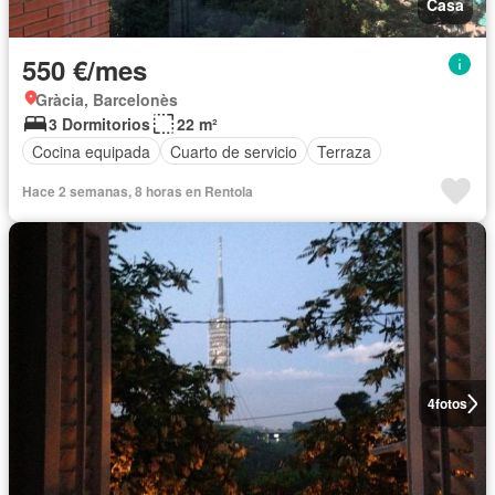
Casa
550 €/mes
Gràcia, Barcelonès
3 Dormitorios
22 m²
Cocina equipada
Cuarto de servicio
Terraza
Hace 2 semanas, 8 horas en Rentola
4
fotos