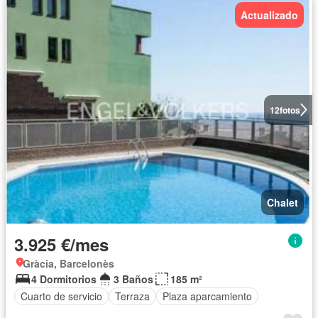
Actualizado
12
fotos
Chalet
3.925 €/mes
Gràcia, Barcelonès
4 Dormitorios
3 Baños
185 m²
Cuarto de servicio
Terraza
Plaza aparcamiento