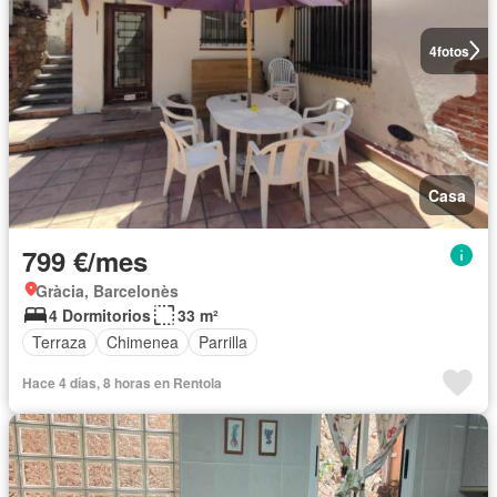
4
fotos
Casa
799 €/mes
Gràcia, Barcelonès
4 Dormitorios
33 m²
Terraza
Chimenea
Parrilla
Hace 4 días, 8 horas en Rentola