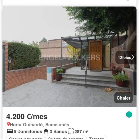
12
fotos
Chalet
4.200 €/mes
Horta-Guinardó, Barcelonès
5 Dormitorios
3 Baños
287 m²
Cocina equipada
Cuarto de servicio
Terraza