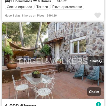
9 Dormitorios
6 Baños
646 m²
Cocina equipada
Terraza
Plaza aparcamiento
Hace 3 días, 8 horas en Pisos - 999126
12
fotos
Chalet
4.000 €/mes