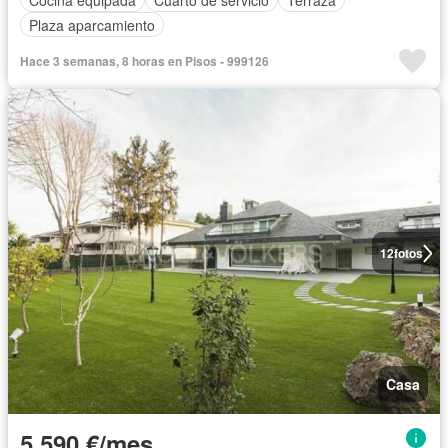
Plaza aparcamiento
Hace 3 semanas, 8 horas en Pisos - 999126
12
fotos
Casa
5.590 €/mes