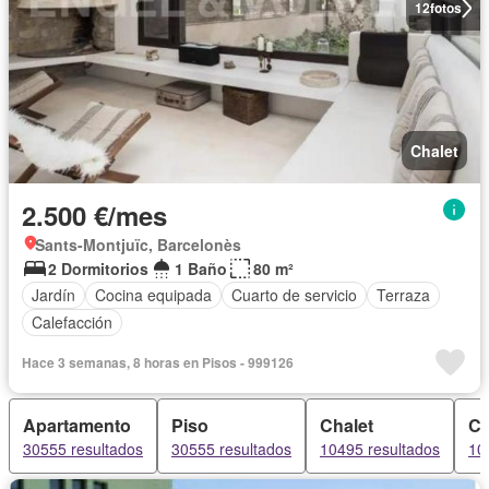
12
fotos
Chalet
2.500 €/mes
Sants-Montjuïc, Barcelonès
2 Dormitorios
1 Baño
80 m²
Jardín
Cocina equipada
Cuarto de servicio
Terraza
Calefacción
Hace 3 semanas, 8 horas en Pisos - 999126
Apartamento
Piso
Chalet
C
30555 resultados
30555 resultados
10495 resultados
10