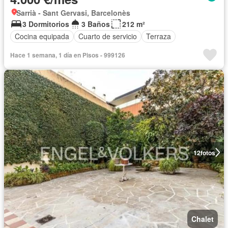
Sarrià - Sant Gervasi, Barcelonès
3 Dormitorios
3 Baños
212 m²
Cocina equipada
Cuarto de servicio
Terraza
Hace 1 semana, 1 día en Pisos - 999126
12
fotos
Chalet