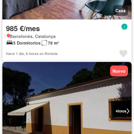
Casa
985 €/mes
Barcelonès, Catalunya
5 Dormitorios
78 m²
Hace 1 día, 8 horas en Rentola
Nuevo
4
fotos