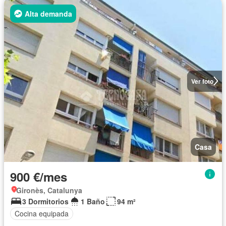
Alta demanda
Ver foto
Casa
900 €/mes
Gironès, Catalunya
3 Dormitorios
1 Baño
94 m²
Cocina equipada