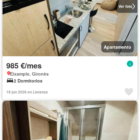
Ver foto
Apartamento
985 €/mes
Eixample, Gironès
2 Dormitorios
18 jun 2026 en Listanza