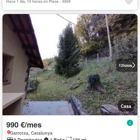
Hace 1 día, 10 horas en Pisos - 4069
12
fotos
Casa
990 €/mes
Garrotxa, Catalunya
3 Dormitorios
1 Baño
130 m²