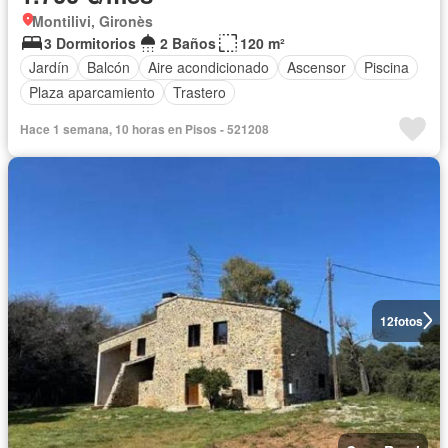
Montilivi, Gironès
3 Dormitorios
2 Baños
120 m²
Jardín
Balcón
Aire acondicionado
Ascensor
Piscina
Plaza aparcamiento
Trastero
Hace 1 semana, 10 horas en Pisos - 521208
12
fotos