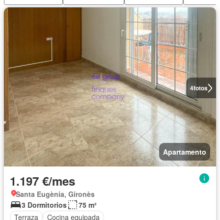
4
fotos
Apartamento
1.197 €/mes
Santa Eugènia, Gironès
3 Dormitorios
75 m²
Terraza
Cocina equipada