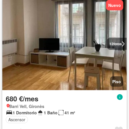
Nuevo
12
fotos
Piso
680 €/mes
Barri Vell, Gironès
1 Dormitorio
1 Baño
41 m²
Ascensor