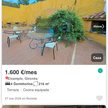
4
fotos
Casa
1.600 €/mes
Eixample, Gironès
4 Dormitorios
216 m²
Terraza
Cocina equipada
27 ene 2026 en Rentola