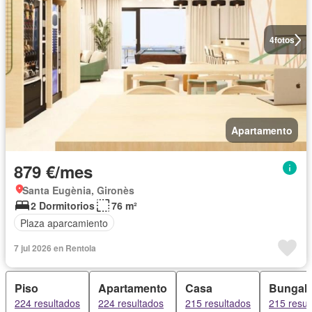
4
fotos
Apartamento
879 €/mes
Santa Eugènia, Gironès
2 Dormitorios
76 m²
Plaza aparcamiento
7 jul 2026 en Rentola
Piso
Apartamento
Casa
Bungal
224 resultados
224 resultados
215 resultados
215 resul