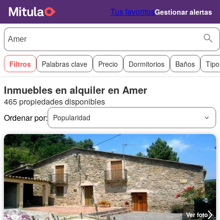
Tus favoritos
Gestionar alertas
Filtros
Palabras clave
Precio
Dormitorios
Baños
Tipo
Inmuebles en alquiler en Amer
465 propiedades disponibles
Ordenar por:
Popularidad
Ver foto