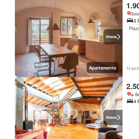
1.9
Giro
2 
Plaz
4
fotos
Apartamento
15 jul 
2.5
la S
4 
4
fotos