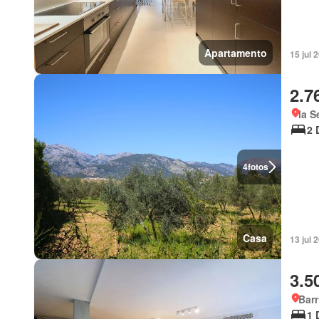
Apartamento
15 jul 
2.7
la S
2 
4
fotos
Casa
13 jul 
3.5
Barr
1 