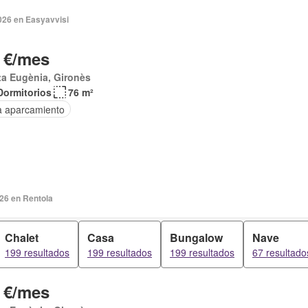
026 en Easyavvisi
 €/mes
a Eugènia, Gironès
Dormitorios
76 m²
a aparcamiento
026 en Rentola
Chalet
Casa
Bungalow
Nave
199 resultados
199 resultados
199 resultados
67 resultado
 €/mes