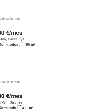
2026 en Rentola
60 €/mes
elva, Catalunya
Dormitorios
150 m²
2026 en Rentola
00 €/mes
i Vell, Gironès
Dormitorio
311 m²