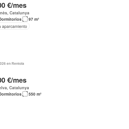
00 €/mes
nès, Catalunya
Dormitorios
97 m²
a aparcamiento
2026 en Rentola
00 €/mes
elva, Catalunya
Dormitorios
550 m²