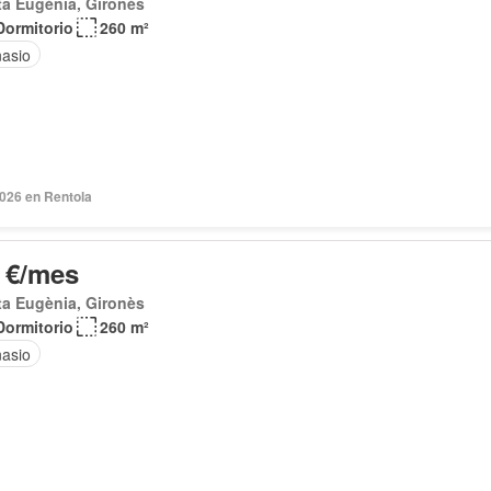
a Eugènia, Gironès
Dormitorio
260 m²
asio
2026 en Rentola
 €/mes
a Eugènia, Gironès
Dormitorio
260 m²
asio