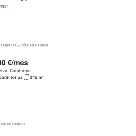
nsor
 semanas, 2 días en Rentola
00 €/mes
elva, Catalunya
Dormitorios
345 m²
2026 en Rentola