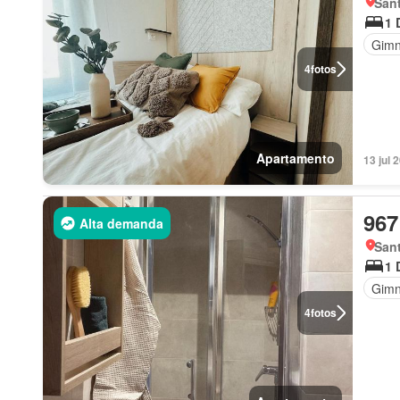
Sant
1 
Gimn
4
fotos
Apartamento
13 jul 
967
Alta demanda
Sant
1 
Gimn
4
fotos