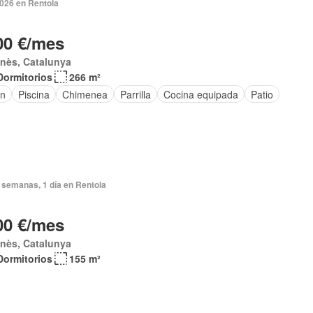
2026 en Rentola
00 €/mes
nès, Catalunya
Dormitorios
266 m²
ín
Piscina
Chimenea
Parrilla
Cocina equipada
Patio
 semanas, 1 día en Rentola
00 €/mes
nès, Catalunya
Dormitorios
155 m²