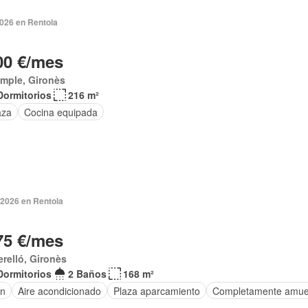
2026 en Rentola
00 €/mes
mple, Gironès
Dormitorios
216 m²
aza
Cocina equipada
 2026 en Rentola
75 €/mes
erelló, Gironès
Dormitorios
2 Baños
168 m²
ín
Aire acondicionado
Plaza aparcamiento
Completamente amue