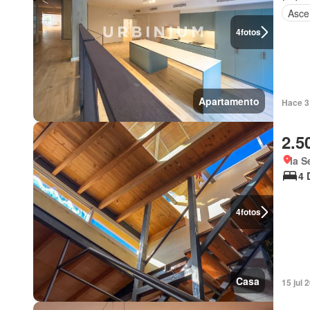
Asce
4
fotos
Apartamento
Hace 3
2.5
la S
4 
4
fotos
Casa
15 jul 