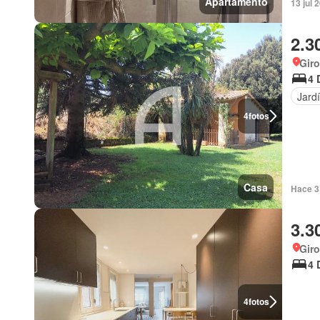
Apartamento
13 jul 
2.3
Giro
4 
Jard
4
fotos
Casa
Hace 3
3.3
Giro
4 
4
fotos