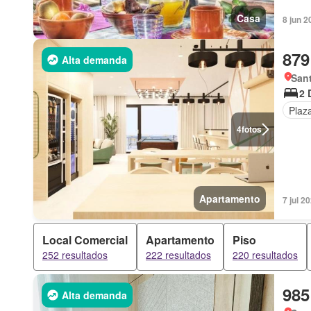
Casa
8 jun 2
879
Alta demanda
Sant
2 
Plaz
4
fotos
Apartamento
7 jul 2
Local Comercial
Apartamento
Piso
252 resultados
222 resultados
220 resultados
985
Alta demanda