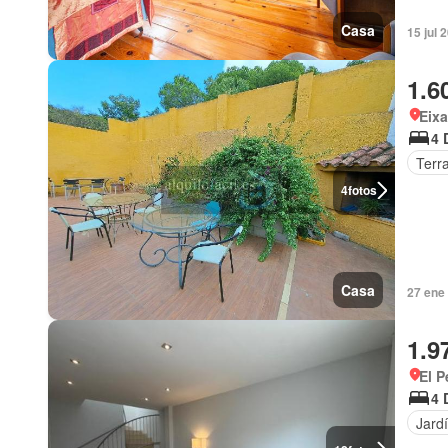
Casa
15 jul 
1.6
Eixa
4 
Terr
4
fotos
Casa
27 ene
1.9
El P
4 
Jard