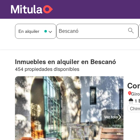
Inmuebles en alquiler en Bescanó
454 propiedades disponibles
Con
Giro
1 
Chi
Ver foto