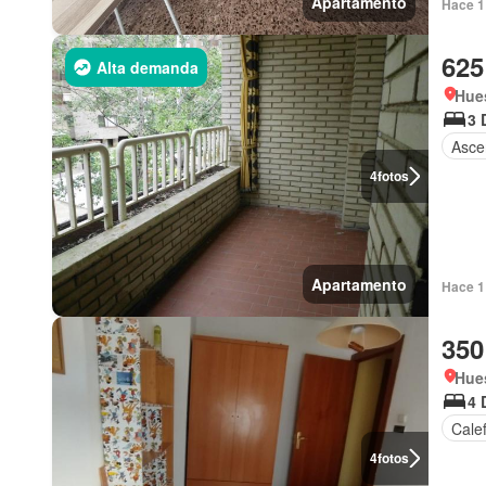
Apartamento
Hace 1
625
Alta demanda
Hue
3 
Asce
4
fotos
Apartamento
Hace 1
350
Hue
4 
Cale
4
fotos