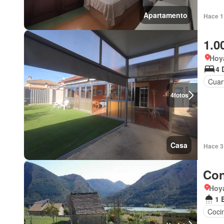
Apartamento
Hace 1
1.0
Hoya
4 
Cuart
4
fotos
Casa
Hace 3 
Con
Hoya
1 
Coci