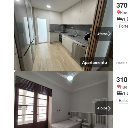
370
Hue
1 
Port
4
fotos
Apartamento
Hace 1
310
Hue
1 
Balc
4
fotos