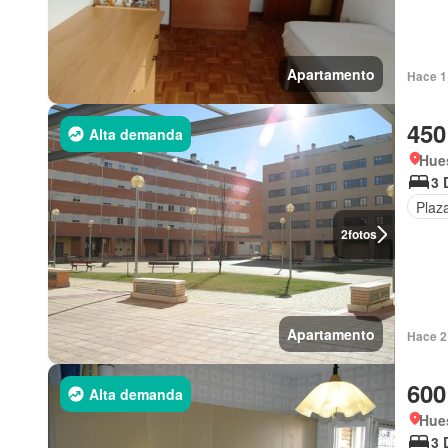
Apartamento
Hace 1
450
Alta demanda
Hue
3 
Plaz
2
fotos
Apartamento
Hace 2
600
Alta demanda
Hue
3 