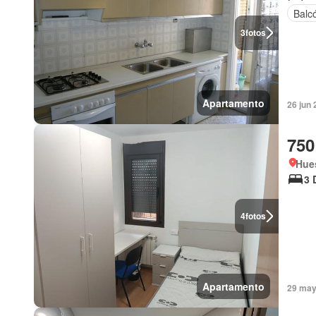
Balc
3
fotos
Apartamento
26 jun 
750
Hue
3 
4
fotos
Apartamento
29 may