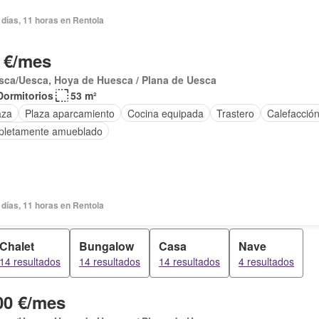
días, 11 horas en Rentola
 €/mes
sca/Uesca, Hoya de Huesca / Plana de Uesca
Dormitorios
53 m²
aza
Plaza aparcamiento
Cocina equipada
Trastero
Calefacció
letamente amueblado
días, 11 horas en Rentola
Chalet
Bungalow
Casa
Nave
14 resultados
14 resultados
14 resultados
4 resultados
00 €/mes