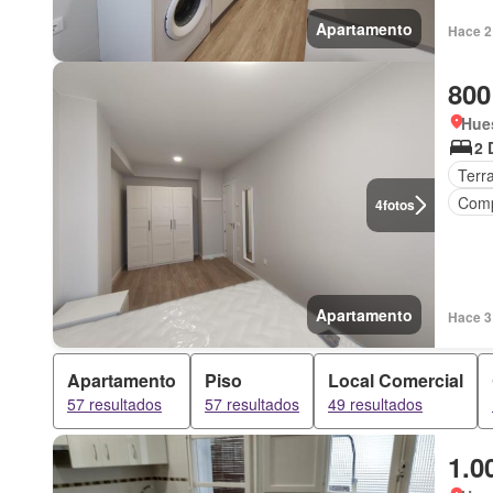
Apartamento
Hace 2 
800
Hue
2 
Terr
Comp
4
fotos
Apartamento
Hace 3 
Apartamento
Piso
Local Comercial
57 resultados
57 resultados
49 resultados
1.0