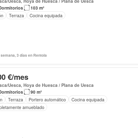
sca/Uesca, Hoya de Huesca / Plana de Uesca
Dormitorios
103 m²
ón
Terraza
Cocina equipada
 semana, 3 días en Rentola
00 €/mes
sca/Uesca, Hoya de Huesca / Plana de Uesca
Dormitorios
90 m²
ín
Terraza
Portero automático
Cocina equipada
letamente amueblado