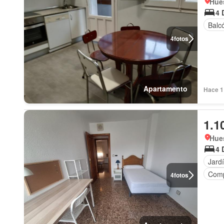
Hue
4 
Balc
4
fotos
Apartamento
Hace 1
1.1
Hue
4 
Jard
Comp
4
fotos