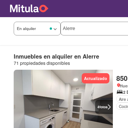
Inmuebles en alquiler en Alerre
71 propiedades disponibles
850
Actualizado
Hue
2 
Aire
Coci
4
fotos