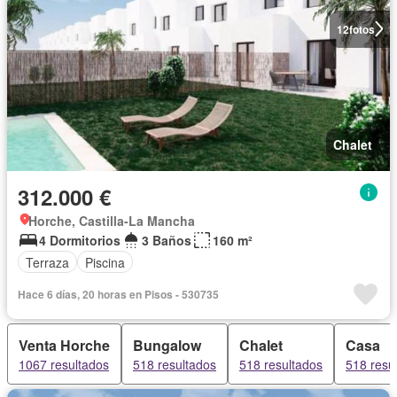
12
fotos
Chalet
312.000 €
Horche, Castilla-La Mancha
4 Dormitorios
3 Baños
160 m²
Terraza
Piscina
Hace 6 días, 20 horas en Pisos - 530735
Venta Horche
Bungalow
Chalet
Casa
1067 resultados
518 resultados
518 resultados
518 resu