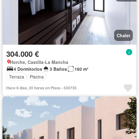
Chalet
304.000 €
Horche, Castilla-La Mancha
4 Dormitorios
3 Baños
160 m²
Terraza
Piscina
Hace 6 días, 20 horas en Pisos - 530735