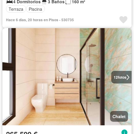
4 Dormitorios
3 Baños
160 m²
Terraza
Piscina
Hace 6 días, 20 horas en Pisos - 530735
12
fotos
Chalet
265.500 €