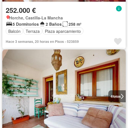
252.000 €
Horche, Castilla-La Mancha
5 Dormitorios
2 Baños
258 m²
Balcón
Terraza
Plaza aparcamiento
Hace 3 semanas, 20 horas en Pisos - 523859
4
fotos