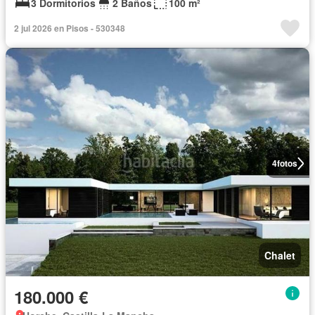
3 Dormitorios
2 Baños
100 m²
2 jul 2026 en Pisos - 530348
4
fotos
Chalet
180.000 €