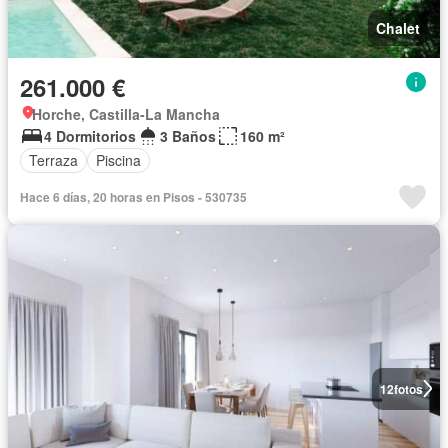
Chalet
261.000 €
Horche, Castilla-La Mancha
4 Dormitorios
3 Baños
160 m²
Terraza
Piscina
Hace 6 días, 20 horas en Pisos - 530735
12
fotos