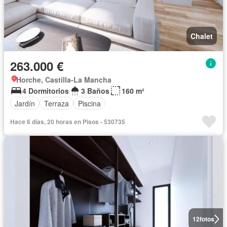
Chalet
263.000 €
Horche, Castilla-La Mancha
4 Dormitorios
3 Baños
160 m²
Jardín
Terraza
Piscina
Hace 6 días, 20 horas en Pisos - 530735
12
fotos