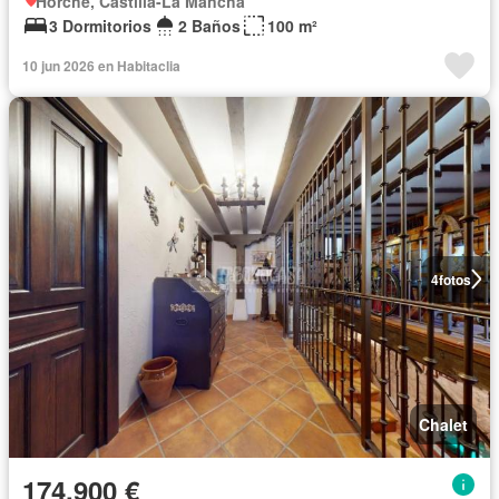
Horche, Castilla-La Mancha
3 Dormitorios
2 Baños
100 m²
10 jun 2026 en Habitaclia
4
fotos
Chalet
174.900 €