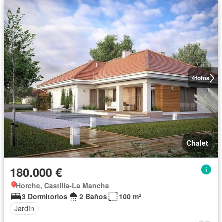
4
fotos
Chalet
180.000 €
Horche, Castilla-La Mancha
3 Dormitorios
2 Baños
100 m²
Jardín