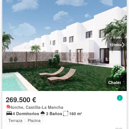
12
fotos
Chalet
269.500 €
Horche, Castilla-La Mancha
4 Dormitorios
3 Baños
160 m²
Terraza
Piscina