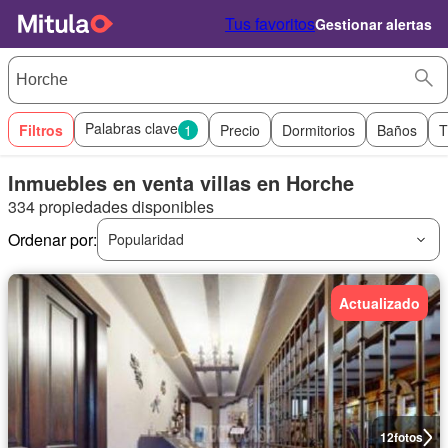
Tus favoritos
Gestionar alertas
Palabras clave
Filtros
1
Precio
Dormitorios
Baños
T
Inmuebles en venta villas en Horche
334 propiedades disponibles
Ordenar por:
Popularidad
Actualizado
12
fotos