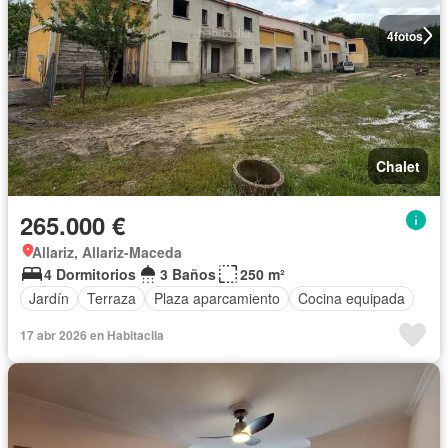
4
fotos
Chalet
265.000 €
Allariz, Allariz-Maceda
4 Dormitorios
3 Baños
250 m²
Jardín
Terraza
Plaza aparcamiento
Cocina equipada
17 abr 2026 en Habitaclia