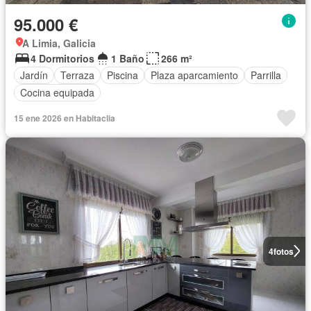
95.000 €
A Limia, Galicia
4 Dormitorios
1 Baño
266 m²
Jardín
Terraza
Piscina
Plaza aparcamiento
Parrilla
Cocina equipada
15 ene 2026 en Habitaclia
4
fotos