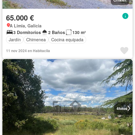
65.000 €
A Limia, Galicia
3 Dormitorios
2 Baños
130 m²
Jardín
Chimenea
Cocina equipada
11 nov 2024 en Habitaclia
4
fotos