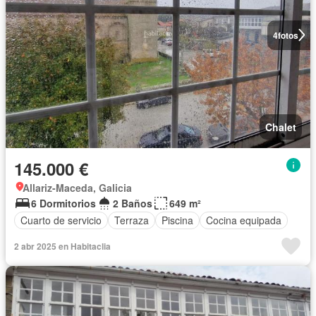
4
fotos
Chalet
145.000 €
Allariz-Maceda, Galicia
6 Dormitorios
2 Baños
649 m²
Cuarto de servicio
Terraza
Piscina
Cocina equipada
2 abr 2025 en Habitaclia