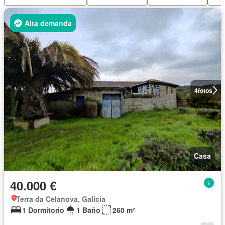
Alta demanda
4
fotos
Casa
40.000 €
Terra da Celanova, Galicia
1 Dormitorio
1 Baño
260 m²