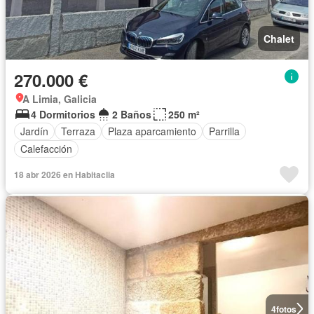
Chalet
270.000 €
A Limia, Galicia
4 Dormitorios
2 Baños
250 m²
Jardín
Terraza
Plaza aparcamiento
Parrilla
Calefacción
18 abr 2026 en Habitaclia
4
fotos