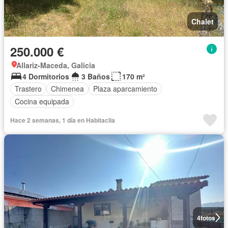
Chalet
250.000 €
Allariz-Maceda, Galicia
4 Dormitorios
3 Baños
170 m²
Trastero
Chimenea
Plaza aparcamiento
Cocina equipada
Hace 2 semanas, 1 día en Habitaclia
4
fotos