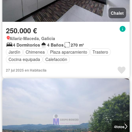
Chalet
250.000 €
Allariz-Maceda, Galicia
4 Dormitorios
4 Baños
270 m²
Jardín
Chimenea
Plaza aparcamiento
Trastero
Cocina equipada
Calefacción
27 jul 2025 en Habitaclia
4
fotos