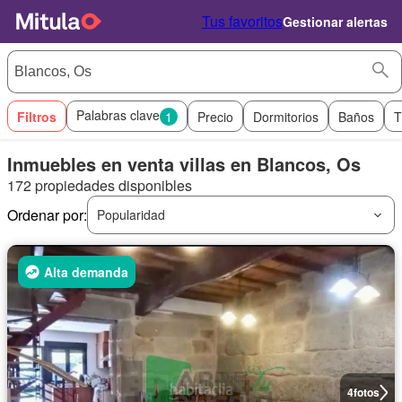
Tus favoritos
Gestionar alertas
Palabras clave
Filtros
1
Precio
Dormitorios
Baños
T
Inmuebles en venta villas en Blancos, Os
172 propiedades disponibles
Ordenar por:
Popularidad
Alta demanda
4
fotos