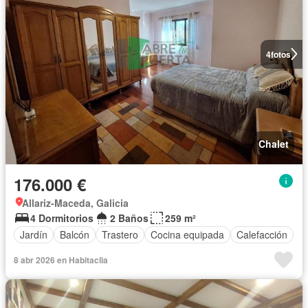
4
fotos
Chalet
176.000 €
Allariz-Maceda, Galicia
4 Dormitorios
2 Baños
259 m²
Jardín
Balcón
Trastero
Cocina equipada
Calefacción
8 abr 2026 en Habitaclia