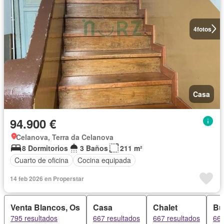
4
fotos
Casa
94.900 €
Celanova, Terra da Celanova
8 Dormitorios
3 Baños
211 m²
Cuarto de oficina
Cocina equipada
14 feb 2026 en Properstar
Venta Blancos, Os
Casa
Chalet
Bu
795 resultados
667 resultados
667 resultados
667