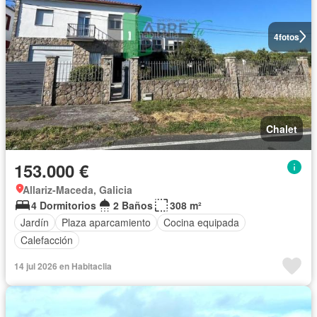
4
fotos
Chalet
153.000 €
Allariz-Maceda, Galicia
4 Dormitorios
2 Baños
308 m²
Jardín
Plaza aparcamiento
Cocina equipada
Calefacción
14 jul 2026 en Habitaclia