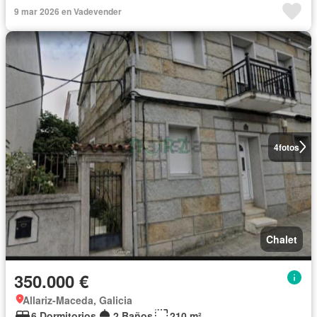
9 mar 2026 en Vadevender
4
fotos
Chalet
350.000 €
Allariz-Maceda, Galicia
6 Dormitorios
2 Baños
210 m²