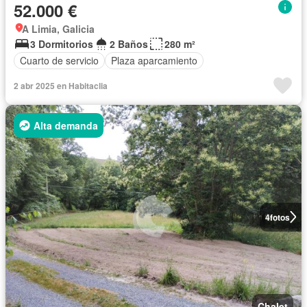
52.000 €
A Limia, Galicia
3 Dormitorios
2 Baños
280 m²
Cuarto de servicio
Plaza aparcamiento
2 abr 2025 en Habitaclia
Alta demanda
4
fotos
Chalet