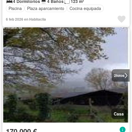
4 Dormitorios
4 Baños
123 m²
Piscina
Plaza aparcamiento
Cocina equipada
6 feb 2026 en Habitaclia
2
fotos
Casa
170.000 €