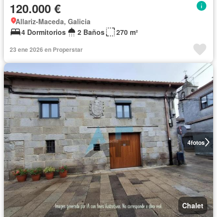
120.000 €
Allariz-Maceda, Galicia
4 Dormitorios
2 Baños
270 m²
23 ene 2026 en Properstar
4
fotos
Chalet