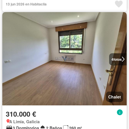
13 jun 2026 en Habitaclia
4
fotos
Chalet
310.000 €
A Limia, Galicia
3 Dormitorios
2 Baños
260 m²