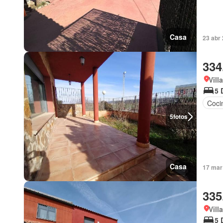
Casa
23 abr
334
Vill
5 
Coci
5
fotos
Casa
17 mar
335
Vill
5 