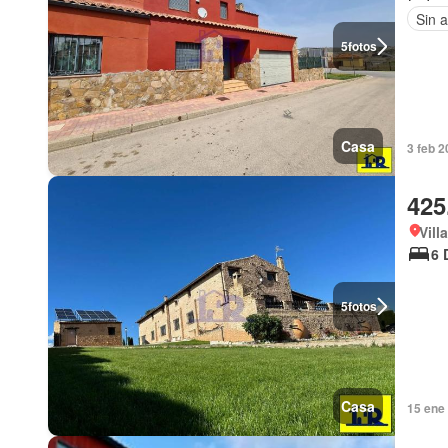
Sin 
5
fotos
Casa
3 feb 2
425
Vill
6 
5
fotos
Casa
15 ene 