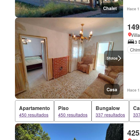
Chalet
Hace 1 
149
Vill
3 
Chi
5
fotos
Casa
Hace 1
Apartamento
Piso
Bungalow
Ca
450 resultados
450 resultados
337 resultados
337
425