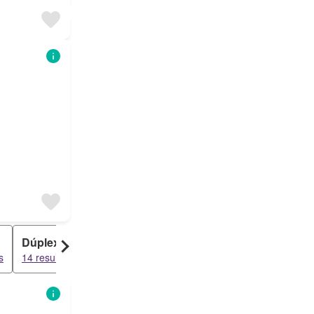
Dúplex
Nave
s
14 resultados
7 resultados