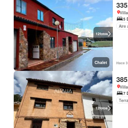
335
Vill
5 
Aire
12
fotos
Chalet
Hace 3
385
Vill
7 
Terr
12
fotos