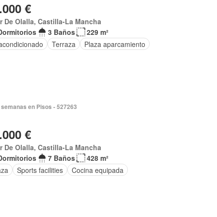
.000 €
ar De Olalla, Castilla-La Mancha
Dormitorios
3 Baños
229 m²
 acondicionado
Terraza
Plaza aparcamiento
 semanas en Pisos - 527263
.000 €
ar De Olalla, Castilla-La Mancha
Dormitorios
7 Baños
428 m²
aza
Sports facilities
Cocina equipada