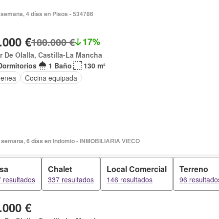
semana, 4 días en Pisos - 534786
.000 €
180.000 €
17%
ar De Olalla, Castilla-La Mancha
Dormitorios
1 Baño
130 m²
menea
Cocina equipada
 semana, 6 días en Indomio - INMOBILIARIA VIECO
sa
Chalet
Local Comercial
Terreno
 resultados
337 resultados
146 resultados
96 resultado
.000 €