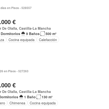
días en Pisos - 528557
.000 €
ar De Olalla, Castilla-La Mancha
 Dormitorios
9 Baños
500 m²
aza
Cocina equipada
Calefacción
026 en Pisos - 527263
.000 €
ar De Olalla, Castilla-La Mancha
Dormitorios
1 Baño
130 m²
tero
Chimenea
Cocina equipada