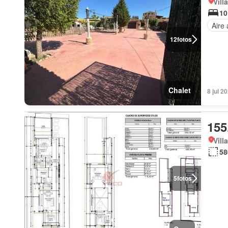
Vill
10
Aire
12
fotos
Chalet
8 jul 2
155
Vill
58
5
fotos