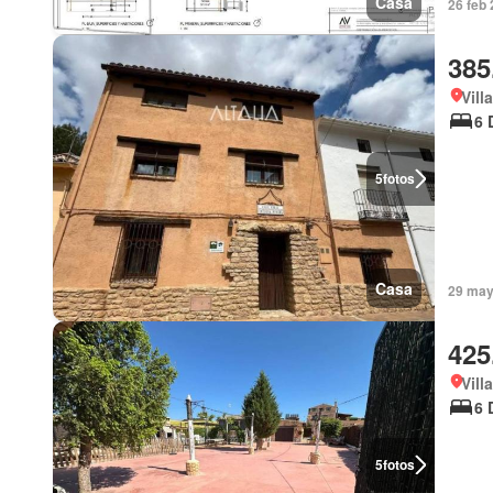
Casa
26 feb
385
Vill
6 
5
fotos
Casa
29 may 
425
Vill
6 
5
fotos