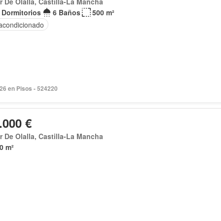
ar De Olalla, Castilla-La Mancha
 Dormitorios
6 Baños
500 m²
 acondicionado
026 en Pisos - 524220
.000 €
ar De Olalla, Castilla-La Mancha
0 m²