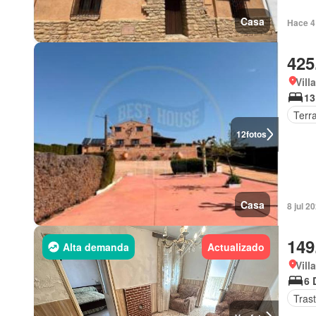
Casa
Hace 4 
425
Vill
13
Terr
12
fotos
Casa
8 jul 2
149
Alta demanda
Actualizado
Vill
6 
Tras