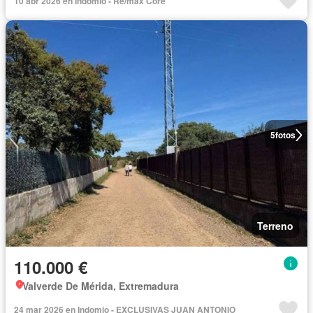
10 abr 2026 en Indomio - Re/max Core
5
fotos
Terreno
110.000 €
Valverde De Mérida, Extremadura
24 mar 2026 en Indomio - EXCLUSIVAS JUAN ANTONIO