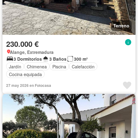
Terreno
230.000 €
Alange, Extremadura
3 Dormitorios
3 Baños
300 m²
Jardín
Chimenea
Piscina
Calefacción
Cocina equipada
27 may 2026 en Fotocasa