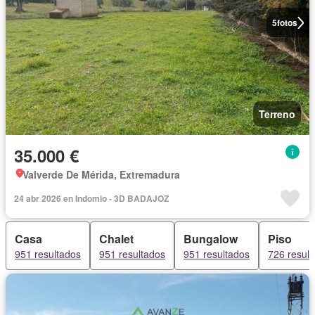
5
fotos
Terreno
35.000 €
Valverde De Mérida, Extremadura
24 abr 2026 en Indomio - 3D BADAJOZ
Casa
Chalet
Bungalow
Piso
951 resultados
951 resultados
951 resultados
726 resul