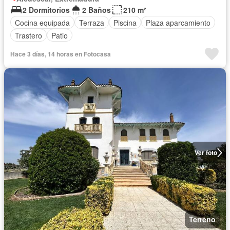
2 Dormitorios
2 Baños
210 m²
Cocina equipada
Terraza
Piscina
Plaza aparcamiento
Trastero
Patio
Hace 3 días, 14 horas en Fotocasa
Ver foto
Terreno