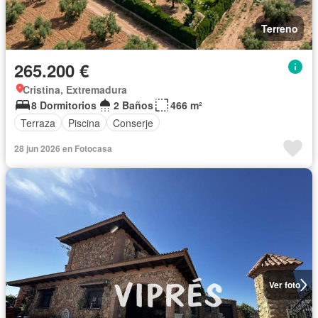
Terreno
265.200 €
Cristina, Extremadura
8 Dormitorios
2 Baños
466 m²
Terraza
Piscina
Conserje
28 jun 2026 en Fotocasa
Ver foto