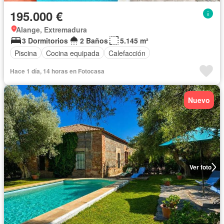
195.000 €
Alange, Extremadura
3 Dormitorios
2 Baños
5.145 m²
Piscina
Cocina equipada
Calefacción
Hace 1 día, 14 horas en Fotocasa
Nuevo
Ver foto