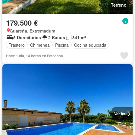
Terreno
179.500 €
Guareña, Extremadura
5 Dormitorios
2 Baños
341 m²
Trastero
Chimenea
Piscina
Cocina equipada
Hace 1 día, 14 horas en Fotocasa
Ver foto