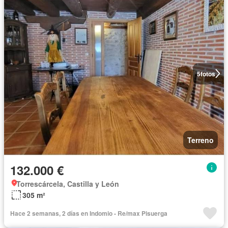
5
fotos
Terreno
132.000 €
Torrescárcela, Castilla y León
305 m²
Hace 2 semanas, 2 días en Indomio - Re/max Pisuerga