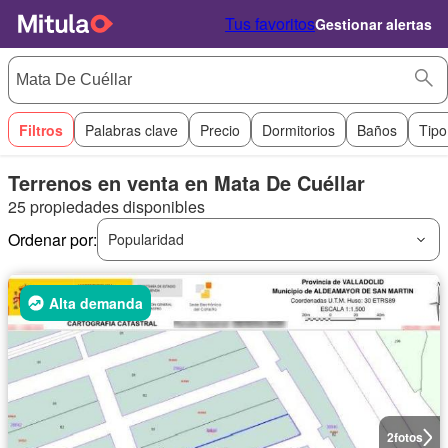
Tus favoritos
Gestionar alertas
Filtros
Palabras clave
Precio
Dormitorios
Baños
Tipo
Terrenos en venta en Mata De Cuéllar
25 propiedades disponibles
Ordenar por:
Popularidad
Alta demanda
2
fotos