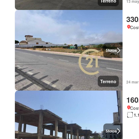
Terreno
13 may 
330
Cost
5
fotos
Terreno
24 mar
160
Cost
1.
5
fotos