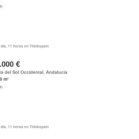
ín
día, 11 horas en Thinkspain
.000 €
a del Sol Occidental, Andalucía
0 m²
ín
día, 11 horas en Thinkspain