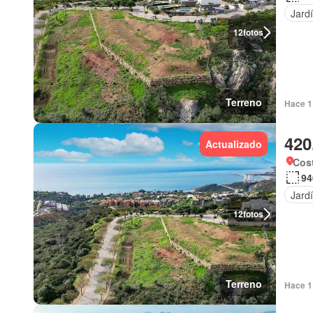
Jard
12
fotos
Terreno
Hace 1 
420
Actualizado
Cost
94
Jard
12
fotos
Terreno
Hace 1 