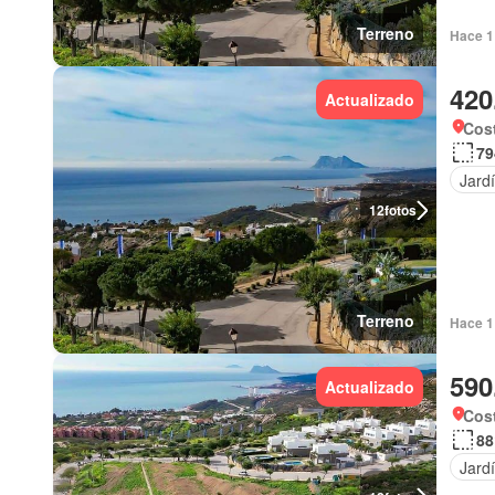
Terreno
Hace 1 
420
Actualizado
Cost
79
Jard
12
fotos
Terreno
Hace 1 
590
Actualizado
Cost
88
Jard