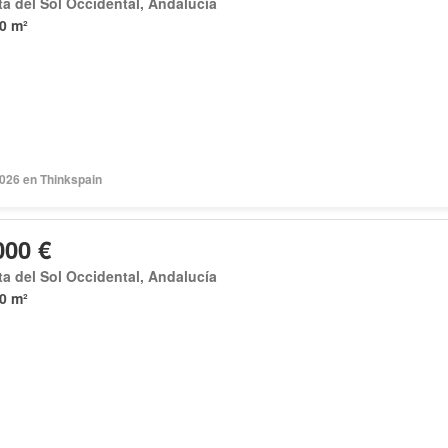
a del Sol Occidental, Andalucía
0 m²
2026 en Thinkspain
000 €
a del Sol Occidental, Andalucía
0 m²