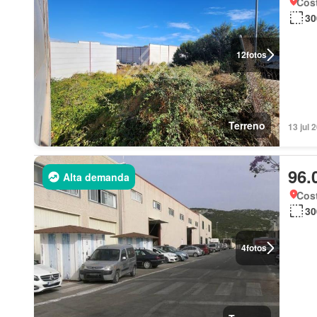
Cost
30
12
fotos
Terreno
13 jul 
96.
Alta demanda
Cost
30
4
fotos