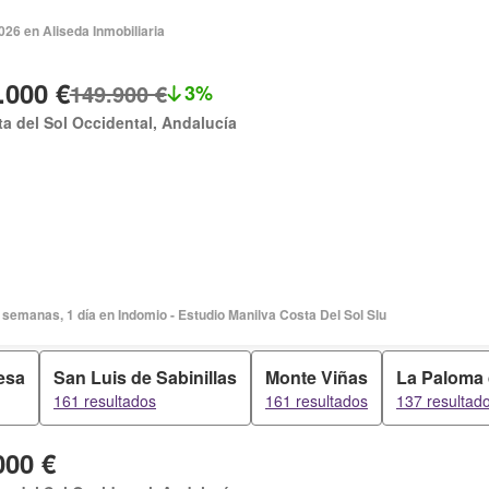
026 en Aliseda Inmobiliaria
.000 €
149.900 €
3%
a del Sol Occidental, Andalucía
semanas, 1 día en Indomio - Estudio Manilva Costa Del Sol Slu
esa
San Luis de Sabinillas
Monte Viñas
La Paloma 
161 resultados
161 resultados
137 resultad
000 €