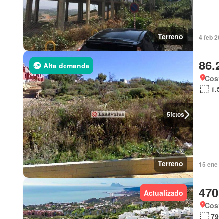
Terreno
4 feb 2
86.
Alta demanda
Cost
1.
5
fotos
Terreno
15 ene
470
Actualizado
Cost
79