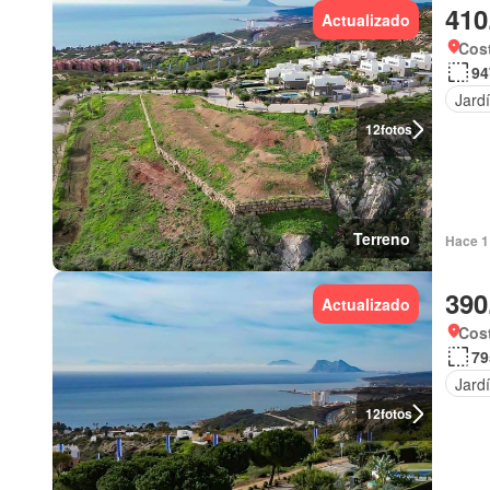
410
Actualizado
Cost
94
Jard
12
fotos
Terreno
Hace 1 
390
Actualizado
Cost
79
Jard
12
fotos