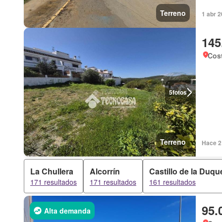
Terreno
1 abr 2
145
Cost
5
fotos
Terreno
Hace 2 
La Chullera
Alcorrín
Castillo de la Duqu
171 resultados
171 resultados
161 resultados
95.
Alta demanda