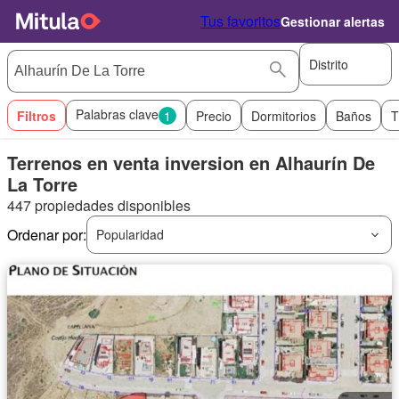
Tus favoritos
Gestionar alertas
Distrito
Palabras clave
Filtros
1
Precio
Dormitorios
Baños
T
Terrenos en venta inversion en Alhaurín De
La Torre
447 propiedades disponibles
Ordenar por:
Popularidad