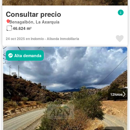
Consultar precio
Benagalbón, La Axarquía
46.624 m²
24 oct 2025 en Indomio - Aliseda Inmobiliaria
Alta demanda
12
fotos