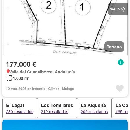
Ver foto
Terreno
177.000 €
Valle del Guadalhorce, Andalucía
1.000 m²
19 mar 2026 en Indomio - Gilmar - Málaga
El Lagar
Los Tomillares
La Alquería
La Cap
230 resultados
212 resultados
209 resultados
165 res