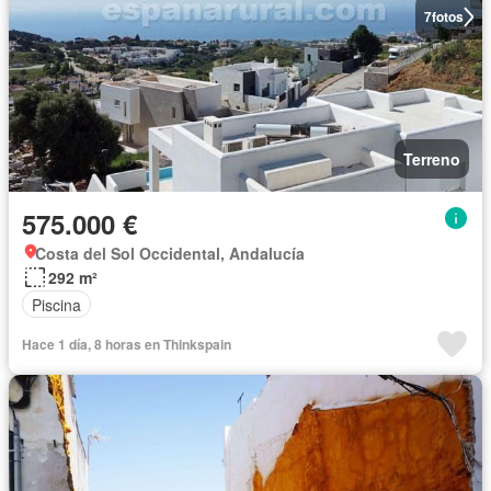
7
fotos
Terreno
575.000 €
Costa del Sol Occidental, Andalucía
292 m²
Piscina
Hace 1 día, 8 horas en Thinkspain