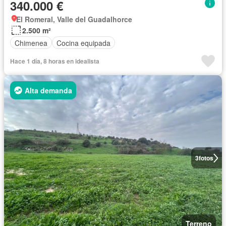
340.000 €
El Romeral, Valle del Guadalhorce
2.500 m²
Chimenea
Cocina equipada
Hace 1 día, 8 horas en idealista
Alta demanda
3
fotos
Terreno