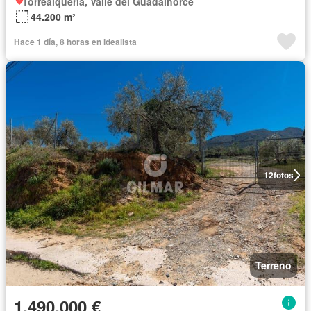
Torrealquería, Valle del Guadalhorce
44.200 m²
Hace 1 día, 8 horas en idealista
12
fotos
Terreno
1.490.000 €