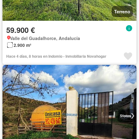
Terreno
59.900 €
Valle del Guadalhorce, Andalucía
2.900 m²
Hace 4 días, 8 horas en Indomio - Inmobiliaria Novahogar
5
fotos