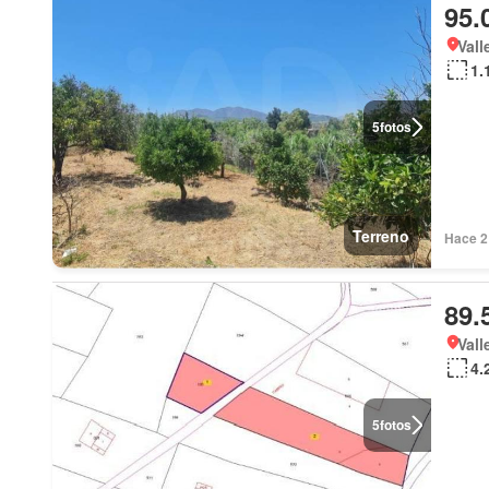
95.
Vall
1.
5
fotos
Terreno
Hace 2
89.
Vall
4.
5
fotos