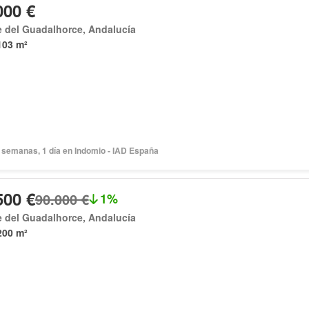
000 €
e del Guadalhorce, Andalucía
103 m²
 semanas, 1 día en Indomio - IAD España
500 €
90.000 €
1%
e del Guadalhorce, Andalucía
200 m²