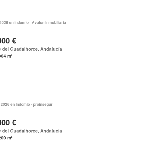
2026 en Indomio - Avalon Inmobiliaria
000 €
e del Guadalhorce, Andalucía
804 m²
 2026 en Indomio - proinsegur
000 €
e del Guadalhorce, Andalucía
200 m²