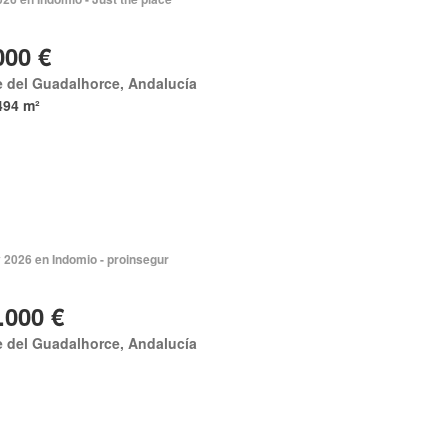
000 €
e del Guadalhorce, Andalucía
494 m²
 2026 en Indomio - proinsegur
.000 €
e del Guadalhorce, Andalucía