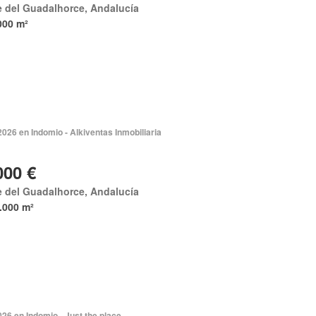
e del Guadalhorce, Andalucía
000 m²
2026 en Indomio - Alkiventas Inmobiliaria
000 €
e del Guadalhorce, Andalucía
.000 m²
026 en Indomio - Just the place