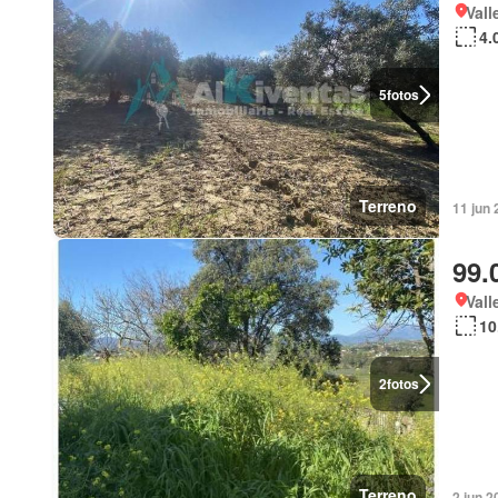
Vall
4.
5
fotos
Terreno
11 jun 
99.
Vall
10
2
fotos
Terreno
2 jun 2