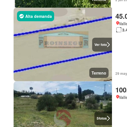
45.
Alta demanda
Vall
3.
Ver foto
Terreno
29 may
100
Vall
5
fotos