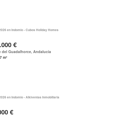
 2026 en Indomio - Cubos Holiday Homes
.000 €
e del Guadalhorce, Andalucía
7 m²
2026 en Indomio - Alkiventas Inmobiliaria
000 €