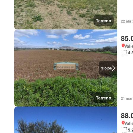
Terreno
22 abr 
85.
Vall
4.
3
fotos
Terreno
21 mar
88.
Vall
5.