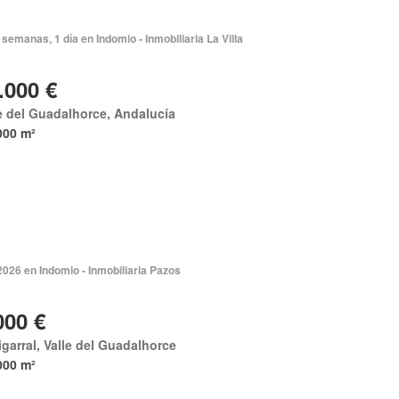
semanas, 1 día en Indomio - Inmobiliaria La Villa
.000 €
e del Guadalhorce, Andalucía
000 m²
2026 en Indomio - Inmobiliaria Pazos
000 €
igarral, Valle del Guadalhorce
000 m²