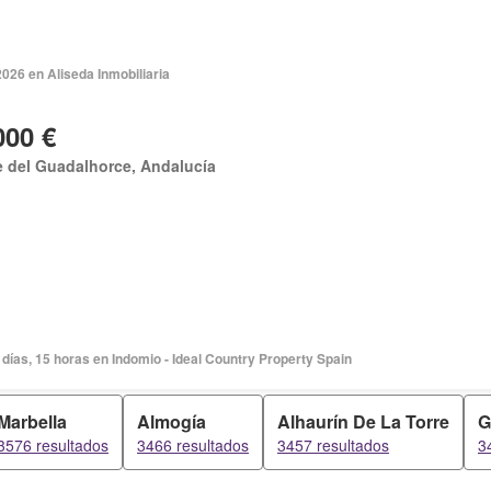
2026 en Aliseda Inmobiliaria
000 €
e del Guadalhorce, Andalucía
días, 15 horas en Indomio - Ideal Country Property Spain
Marbella
Almogía
Alhaurín De La Torre
G
3576 resultados
3466 resultados
3457 resultados
3