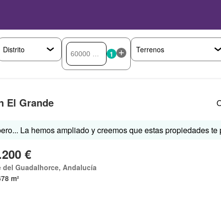
1
n El Grande
O
ero... La hemos ampliado y creemos que estas propiedades te p
.200 €
e del Guadalhorce, Andalucía
678 m²