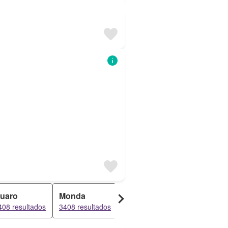
uaro
Monda
Pizarra
Torremoli
408 resultados
3408 resultados
3371 resultados
3332 result