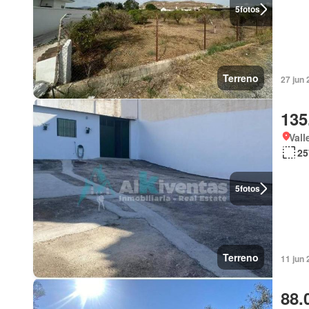
5
fotos
Terreno
27 jun
135
Vall
25
5
fotos
Terreno
11 jun 
88.