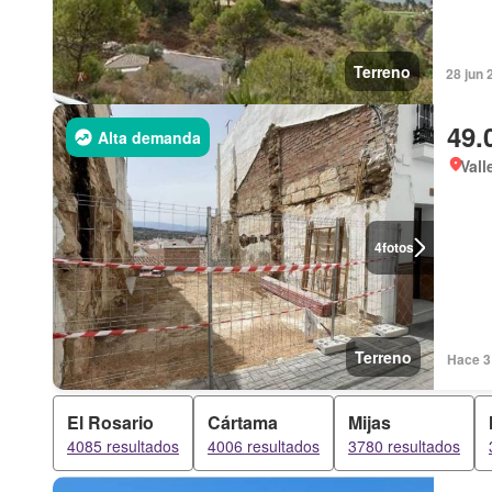
Terreno
28 jun 
49.
Alta demanda
Vall
4
fotos
Terreno
Hace 3 
El Rosario
Cártama
Mijas
4085 resultados
4006 resultados
3780 resultados