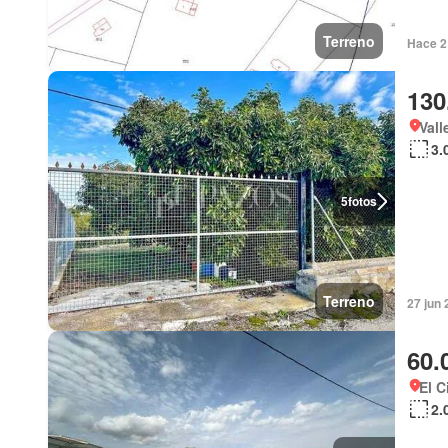
Terreno
Hace 2 
130
Vall
3.
5
fotos
Terreno
27 jun 
60.
El C
2.