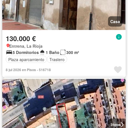
Casa
130.000 €
Entrena, La Rioja
5 Dormitorios
1 Baño
300 m²
Plaza aparcamiento
Trastero
8 jul 2026 en Pisos - 516718
3
fotos