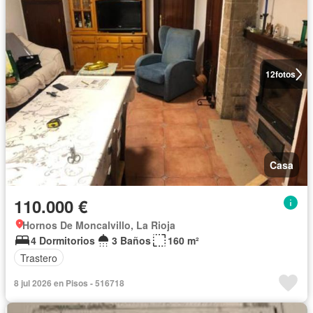
12
fotos
Casa
110.000 €
Hornos De Moncalvillo, La Rioja
4 Dormitorios
3 Baños
160 m²
Trastero
8 jul 2026 en Pisos - 516718