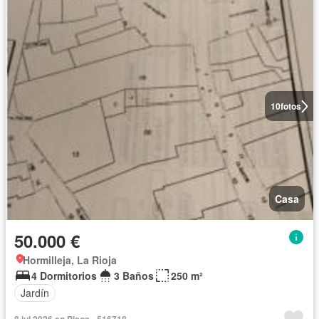
10
fotos
Casa
50.000 €
Hormilleja, La Rioja
4 Dormitorios
3 Baños
250 m²
Jardín
8 jul 2026 en Pisos - 516718