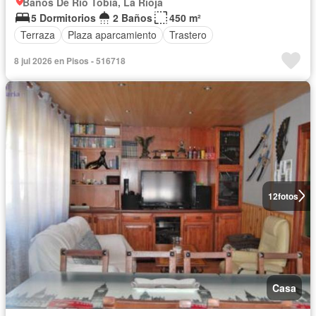
Baños De Río Tobía, La Rioja
5 Dormitorios
2 Baños
450 m²
Terraza
Plaza aparcamiento
Trastero
8 jul 2026 en Pisos - 516718
12
fotos
Casa