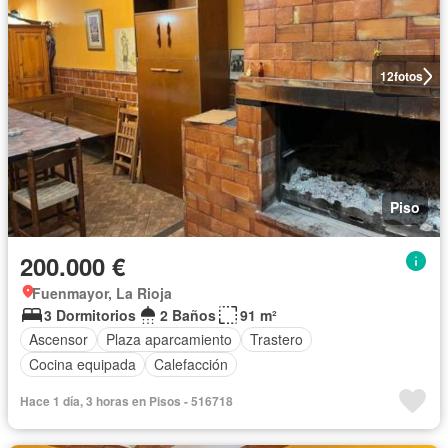
12
fotos
Piso
200.000 €
Fuenmayor, La Rioja
3 Dormitorios
2 Baños
91 m²
Ascensor
Plaza aparcamiento
Trastero
Cocina equipada
Calefacción
Hace 1 día, 3 horas en Pisos - 516718