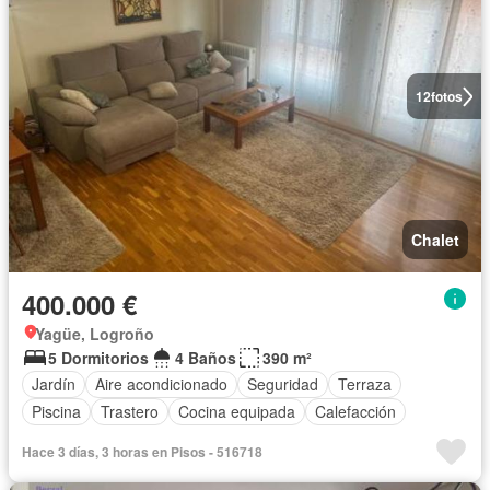
12
fotos
Chalet
400.000 €
Yagüe, Logroño
5 Dormitorios
4 Baños
390 m²
Jardín
Aire acondicionado
Seguridad
Terraza
Piscina
Trastero
Cocina equipada
Calefacción
Hace 3 días, 3 horas en Pisos - 516718