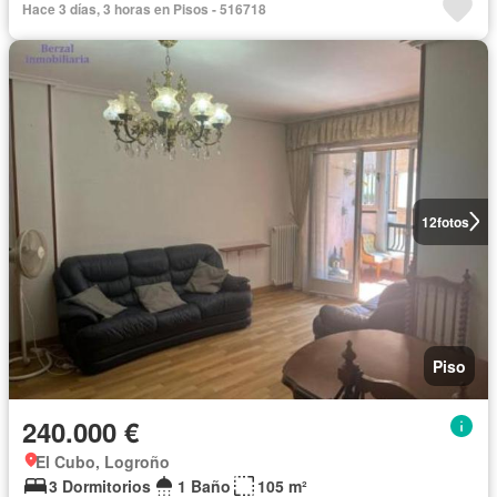
Hace 3 días, 3 horas en Pisos - 516718
12
fotos
Piso
240.000 €
El Cubo, Logroño
3 Dormitorios
1 Baño
105 m²