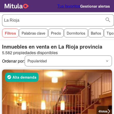
Tus favoritos
Gestionar alertas
Filtros
Palabras clave
Precio
Dormitorios
Baños
Tipo
Inmuebles en venta en La Rioja provincia
5.582 propiedades disponibles
Ordenar por:
Popularidad
Alta demanda
4
fotos