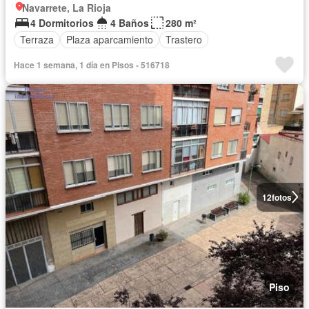
Navarrete, La Rioja
4 Dormitorios
4 Baños
280 m²
Terraza
Plaza aparcamiento
Trastero
Hace 1 semana, 1 día en Pisos - 516718
12
fotos
Piso