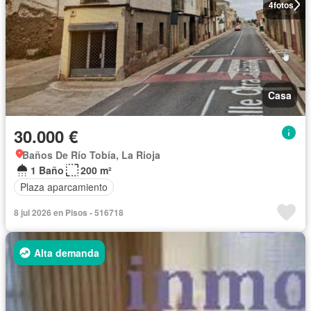
4
fotos
Casa
30.000 €
Baños De Río Tobía, La Rioja
1 Baño
200 m²
Plaza aparcamiento
8 jul 2026 en Pisos - 516718
Alta demanda