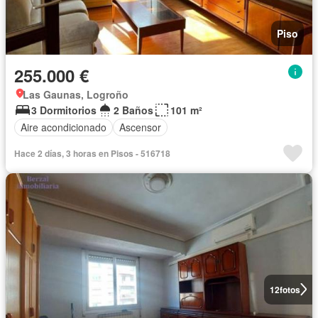
Piso
255.000 €
Las Gaunas, Logroño
3 Dormitorios
2 Baños
101 m²
Aire acondicionado
Ascensor
Hace 2 días, 3 horas en Pisos - 516718
12
fotos