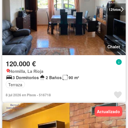
12
fotos
Chalet
120.000 €
Hormilla, La Rioja
3 Dormitorios
2 Baños
90 m²
Terraza
8 jul 2026 en Pisos - 516718
Actualizado