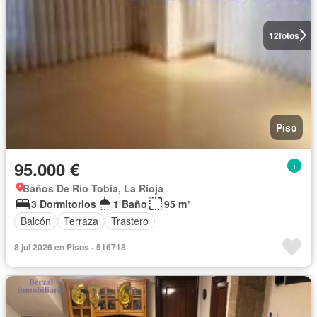
12
fotos
Piso
95.000 €
Baños De Río Tobía, La Rioja
3 Dormitorios
1 Baño
95 m²
Balcón
Terraza
Trastero
8 jul 2026 en Pisos - 516718