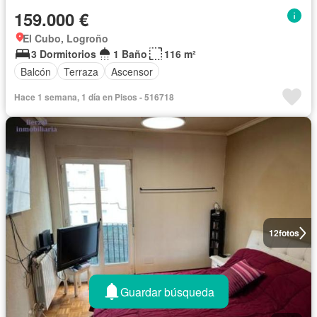
159.000 €
El Cubo, Logroño
3 Dormitorios
1 Baño
116 m²
Balcón
Terraza
Ascensor
Hace 1 semana, 1 día en Pisos - 516718
12
fotos
Guardar búsqueda