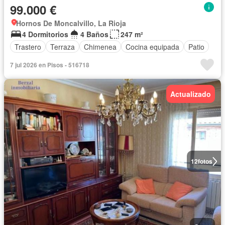
99.000 €
Hornos De Moncalvillo, La Rioja
4 Dormitorios
4 Baños
247 m²
Trastero
Terraza
Chimenea
Cocina equipada
Patio
7 jul 2026 en Pisos - 516718
Actualizado
12
fotos