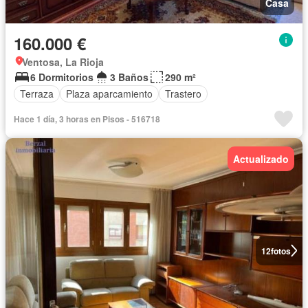
Casa
160.000 €
Ventosa, La Rioja
6 Dormitorios
3 Baños
290 m²
Terraza
Plaza aparcamiento
Trastero
Hace 1 día, 3 horas en Pisos - 516718
Actualizado
12
fotos