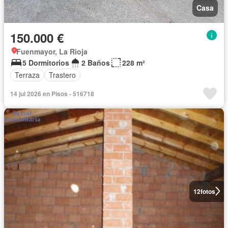
Casa
150.000 €
Fuenmayor, La Rioja
5 Dormitorios
2 Baños
228 m²
Terraza
Trastero
14 jul 2026 en Pisos - 516718
12
fotos