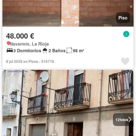
Piso
48.000 €
Navarrete, La Rioja
3 Dormitorios
2 Baños
98 m²
8 jul 2026 en Pisos - 516718
12
fotos