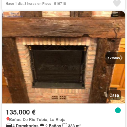
Hace 1 día, 3 horas en Pisos - 516718
12
fotos
Casa
135.000 €
Baños De Río Tobía, La Rioja
4 Dormitorios
2 Baños
333 m²