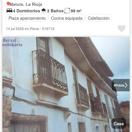
Matute, La Rioja
4 Dormitorios
2 Baños
99 m²
Plaza aparcamiento
Cocina equipada
Calefacción
14 jul 2026 en Pisos - 516718
9
fotos
Casa