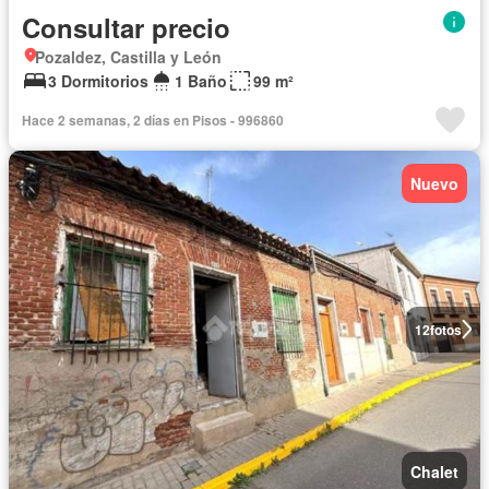
Consultar precio
Pozaldez, Castilla y León
3 Dormitorios
1 Baño
99 m²
Hace 2 semanas, 2 días en Pisos - 996860
Nuevo
12
fotos
Chalet