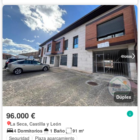
4
fotos
Dúplex
96.000 €
La Seca, Castilla y León
4 Dormitorios
1 Baño
91 m²
Seguridad
Plaza aparcamiento