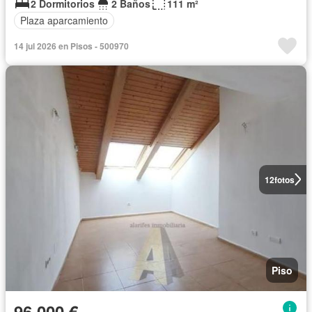
2 Dormitorios
2 Baños
111 m²
Plaza aparcamiento
14 jul 2026 en Pisos - 500970
12
fotos
Piso
96.000 €