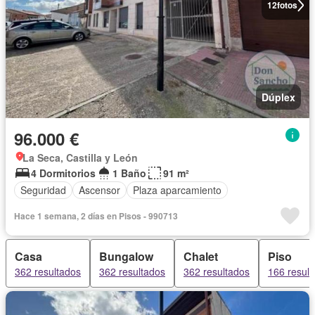
12
fotos
Dúplex
96.000 €
La Seca, Castilla y León
4 Dormitorios
1 Baño
91 m²
Seguridad
Ascensor
Plaza aparcamiento
Hace 1 semana, 2 días en Pisos - 990713
Casa
Bungalow
Chalet
Piso
362 resultados
362 resultados
362 resultados
166 resul