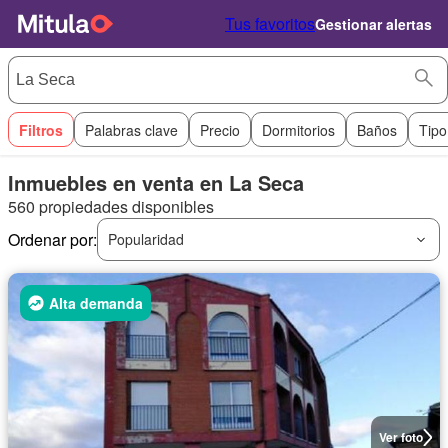
Tus favoritos
Gestionar alertas
Filtros
Palabras clave
Precio
Dormitorios
Baños
Tipo
Inmuebles en venta en La Seca
560 propiedades disponibles
Ordenar por:
Popularidad
Alta demanda
Ver foto