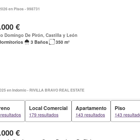
2026 en Pisos - 998731
.000 €
o Domingo De Pirón, Castilla y León
Dormitorios
3 Baños
350 m²
 2025 en Indomio - RIVILLA BRAVO REAL ESTATE
reno
Local Comercial
Apartamento
Piso
resultados
179 resultados
143 resultados
143 resultad
.000 €