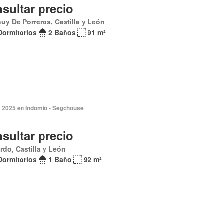
sultar precio
uy De Porreros, Castilla y León
Dormitorios
2 Baños
91 m²
t 2025 en Indomio - Segohouse
sultar precio
rdo, Castilla y León
Dormitorios
1 Baño
92 m²