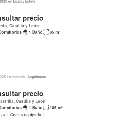
2026 en LuxuryEstate
sultar precio
rdo, Castilla y León
Dormitorios
1 Baño
65 m²
2025 en Indomio - Segohouse
sultar precio
astrilla, Castilla y León
Dormitorios
1 Baño
106 m²
aza
Cocina equipada