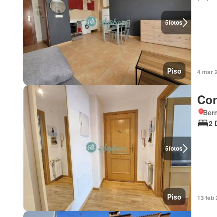
5
fotos
Piso
4 mar 
Con
Bern
2 
5
fotos
Piso
13 feb