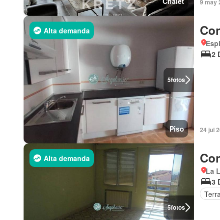
Chalet
9 may 
Con
Alta demanda
Espi
2 
5
fotos
Piso
24 jul 
Con
Alta demanda
La L
3 
Terr
5
fotos