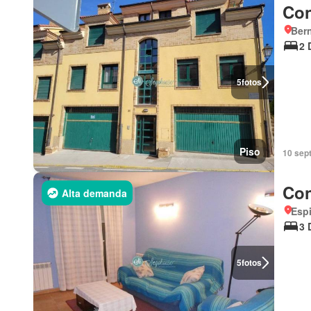
Con
Bern
2 
5
fotos
Piso
10 sep
Con
Alta demanda
Espi
3 
5
fotos