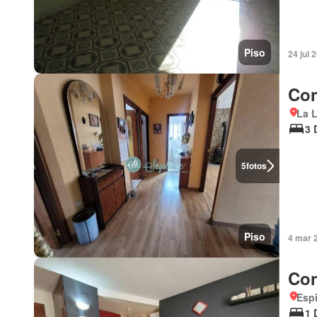
Piso
24 jul 
Con
La L
3 
5
fotos
Piso
4 mar 
Con
Espi
1 