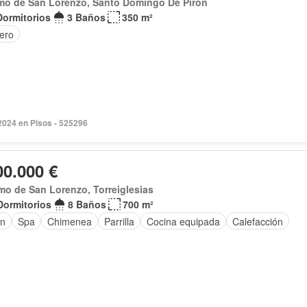
mo de San Lorenzo, Santo Domingo De Pirón
Dormitorios
3 Baños
350 m²
tero
2024 en Pisos - 525296
00.000 €
o de San Lorenzo, Torreiglesias
Dormitorios
8 Baños
700 m²
ín
Spa
Chimenea
Parrilla
Cocina equipada
Calefacción