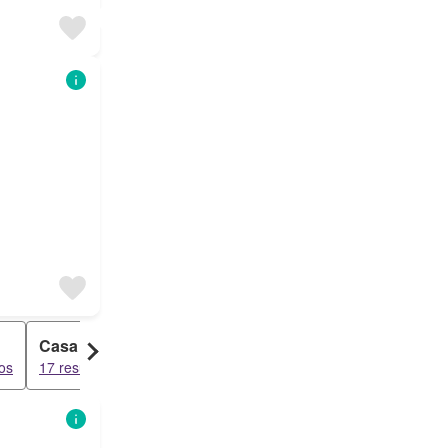
Casa Rural
Dúplex
os
17 resultados
7 resultados