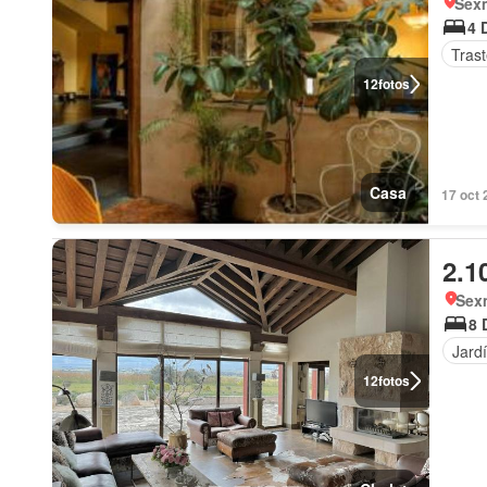
Sex
4 
Tras
12
fotos
Casa
17 oct 
2.1
Sexm
8 
Jard
12
fotos