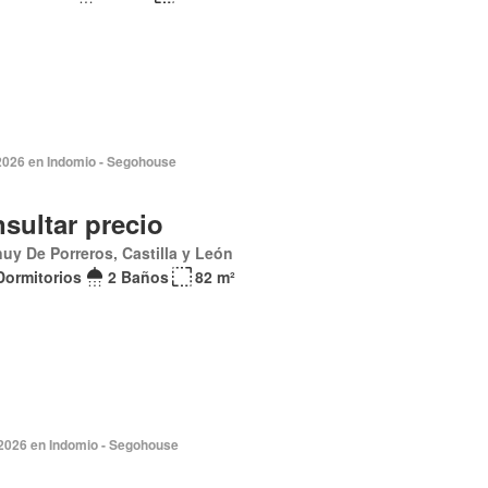
2026 en Indomio - Segohouse
sultar precio
uy De Porreros, Castilla y León
Dormitorios
2 Baños
82 m²
 2026 en Indomio - Segohouse