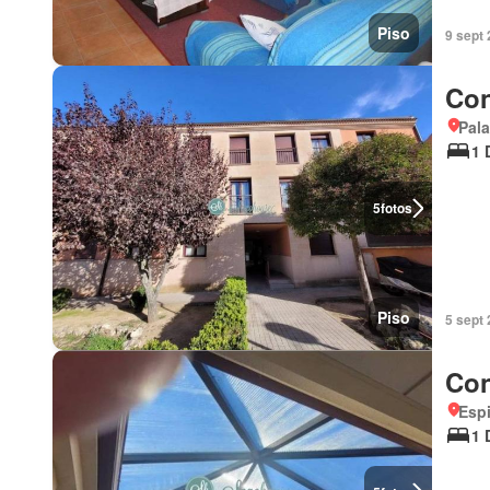
Piso
9 sept
Con
Pala
1 
5
fotos
Piso
5 sept
Con
Espi
1 