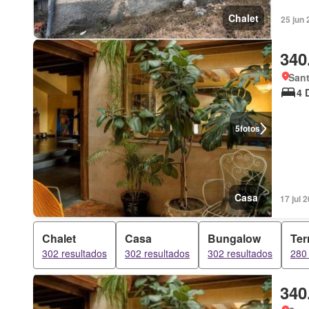
Chalet
25 jun 
340
Sant
4 
5
fotos
Casa
17 jul
Chalet
Casa
Bungalow
Ter
302 resultados
302 resultados
302 resultados
280 
340