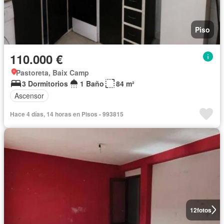
Piso
110.000 €
Pastoreta, Baix Camp
3 Dormitorios
1 Baño
84 m²
Ascensor
Hace 4 días, 14 horas en Pisos - 993815
12
fotos