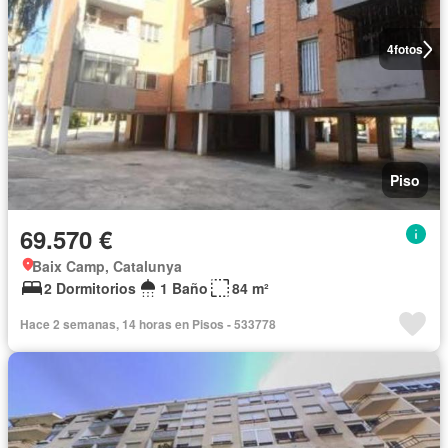
4
fotos
Piso
69.570 €
Baix Camp, Catalunya
2 Dormitorios
1 Baño
84 m²
Hace 2 semanas, 14 horas en Pisos - 533778