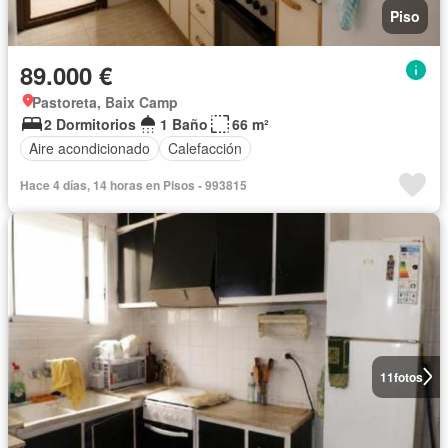
Piso
89.000 €
Pastoreta, Baix Camp
2 Dormitorios
1 Baño
66 m²
Aire acondicionado
Calefacción
Hace 4 días, 14 horas en Pisos - 993815
11
fotos