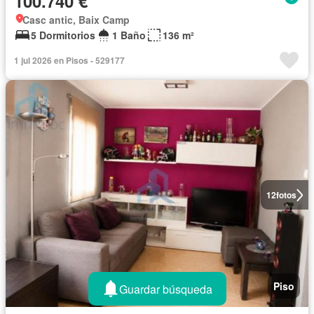
100.740 €
Casc antic, Baix Camp
5 Dormitorios
1 Baño
136 m²
1 jul 2026 en Pisos - 529177
12
fotos
Piso
Guardar búsqueda