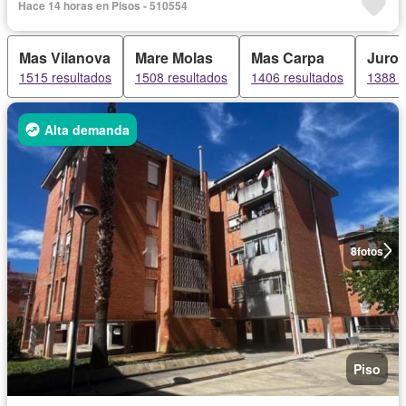
Hace 14 horas en Pisos - 510554
Mas Vilanova
Mare Molas
Mas Carpa
Juro
1515 resultados
1508 resultados
1406 resultados
1388 r
Alta demanda
8
fotos
Piso