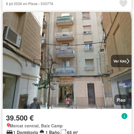
8 jul 2026 en Pisos - 533778
Ver foto
Piso
39.500 €
Mercat central, Baix Camp
1 Dormitorio
1 Baño
65 m²