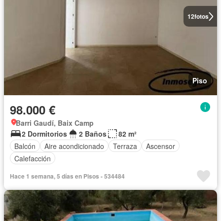
12
fotos
Piso
98.000 €
Barri Gaudí, Baix Camp
2 Dormitorios
2 Baños
82 m²
Balcón
Aire acondicionado
Terraza
Ascensor
Calefacción
Hace 1 semana, 5 días en Pisos - 534484