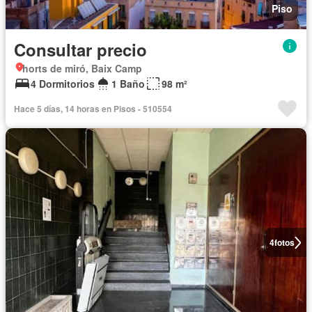
Piso
Consultar precio
horts de miró, Baix Camp
4 Dormitorios
1 Baño
98 m²
Hace 5 días, 14 horas en Pisos - 510554
4
fotos