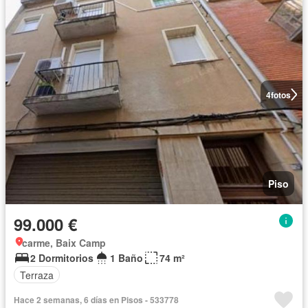
4
fotos
Piso
99.000 €
carme, Baix Camp
2 Dormitorios
1 Baño
74 m²
Terraza
Hace 2 semanas, 6 días en Pisos - 533778