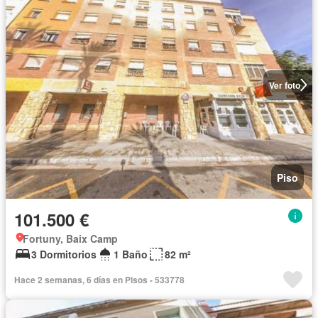
Ver foto
Piso
101.500 €
Fortuny, Baix Camp
3 Dormitorios
1 Baño
82 m²
Hace 2 semanas, 6 días en Pisos - 533778