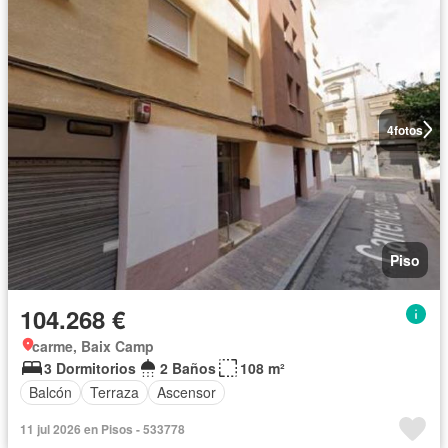
4
fotos
Piso
104.268 €
carme, Baix Camp
3 Dormitorios
2 Baños
108 m²
Balcón
Terraza
Ascensor
11 jul 2026 en Pisos - 533778