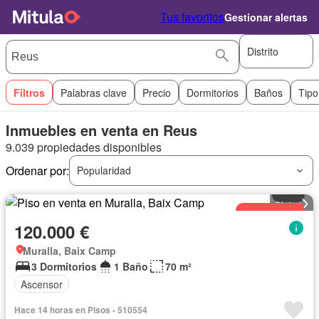
Tus favoritos
Gestionar alertas
Distrito
Filtros
Palabras clave
Precio
Dormitorios
Baños
Tipo
Inmuebles en venta en Reus
9.039 propiedades disponibles
Ordenar por:
Popularidad
Piso
8
fotos
Actualizado
120.000 €
Muralla, Baix Camp
3 Dormitorios
1 Baño
70 m²
Ascensor
Hace 14 horas en Pisos - 510554