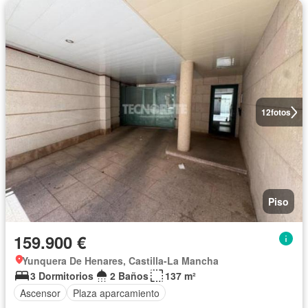
12
fotos
Piso
159.900 €
Yunquera De Henares, Castilla-La Mancha
3 Dormitorios
2 Baños
137 m²
Ascensor
Plaza aparcamiento