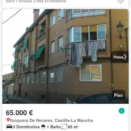
Hace 1 semana, 2 días en Habitaclia
7
fotos
Piso
65.000 €
Yunquera De Henares, Castilla-La Mancha
3 Dormitorios
1 Baño
85 m²