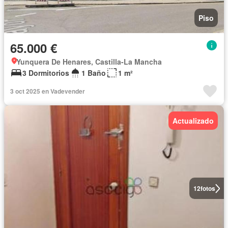
Piso
65.000 €
Yunquera De Henares, Castilla-La Mancha
3 Dormitorios
1 Baño
1 m²
3 oct 2025 en Vadevender
Actualizado
12
fotos