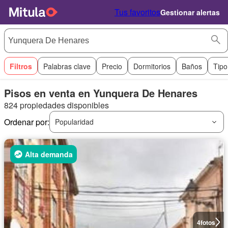
Tus favoritos
Gestionar alertas
Filtros
Palabras clave
Precio
Dormitorios
Baños
Tipo
Pisos en venta en Yunquera De Henares
824 propiedades disponibles
Ordenar por:
Popularidad
Alta demanda
4
fotos