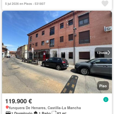
5 jul 2026 en Pisos - 531807
12
fotos
Piso
119.900 €
Yunquera De Henares, Castilla-La Mancha
1 Dormitorio
1 Baño
82 m²