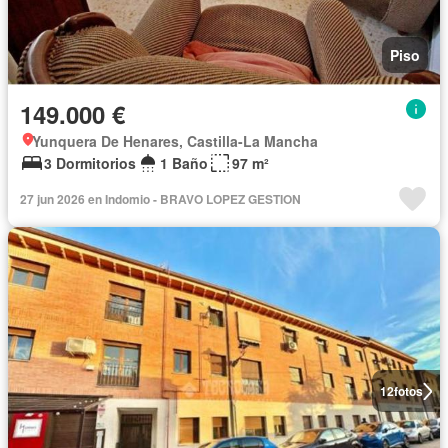
Piso
149.000 €
Yunquera De Henares, Castilla-La Mancha
3 Dormitorios
1 Baño
97 m²
27 jun 2026 en Indomio - BRAVO LOPEZ GESTION
12
fotos