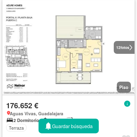
12
fotos
Piso
176.652 €
Aguas Vivas, Guadalajara
2 Dormitorios
2 Baños
100 m²
Guardar búsqueda
Terraza