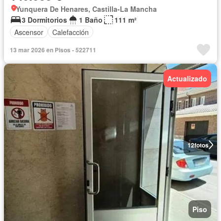
Yunquera De Henares, Castilla-La Mancha
3 Dormitorios
1 Baño
111 m²
Ascensor
Calefacción
13 mar 2026 en Pisos - 522711
Actualizado
12
fotos
Piso