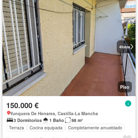
4
fotos
Piso
150.000 €
Yunquera De Henares, Castilla-La Mancha
3 Dormitorios
1 Baño
98 m²
Terraza
Cocina equipada
Completamente amueblado