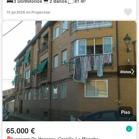
3 Dormitorios
2 Baños
81 m²
10 jul 2026 en Properstar
4
fotos
Piso
65.000 €
Yunquera De Henares, Castilla-La Mancha