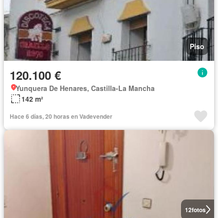
Piso
120.100 €
Yunquera De Henares, Castilla-La Mancha
142 m²
Hace 6 días, 20 horas en Vadevender
12
fotos