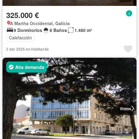
325.000 €
A Mariña Occidental, Galicia
9 Dormitorios
8 Baños
1.480 m²
Calefacción
2 abr 2025 en Habitaclia
Alta demanda
5
fotos