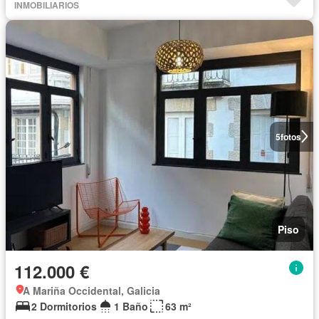
INMOBILIARIOS
5
fotos
Piso
112.000 €
A Mariña Occidental, Galicia
2 Dormitorios
1 Baño
63 m²