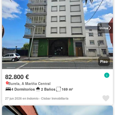
5
fotos
Piso
82.800 €
Burela, A Mariña Central
4 Dormitorios
2 Baños
169 m²
27 jun 2026 en Indomio - Cisbar Inmobiliaria