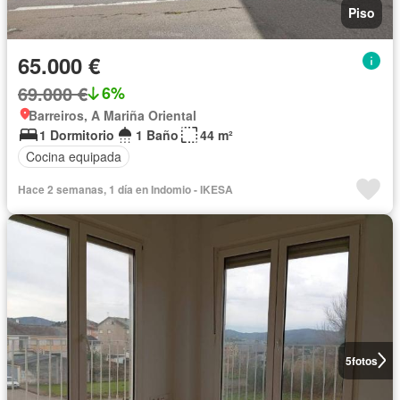
Piso
65.000 €
69.000 €
6%
Barreiros, A Mariña Oriental
1 Dormitorio
1 Baño
44 m²
Cocina equipada
Hace 2 semanas, 1 día en Indomio - IKESA
5
fotos