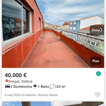
5
fotos
Piso
40.000 €
Ortegal, Galicia
3 Dormitorios
1 Baño
125 m²
5 may 2026 en Indomio - Re/max Riazor