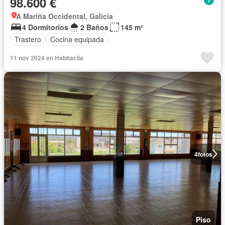
98.600 €
A Mariña Occidental, Galicia
4 Dormitorios
2 Baños
145 m²
Trastero
Cocina equipada
11 nov 2024 en Habitaclia
4
fotos
Piso