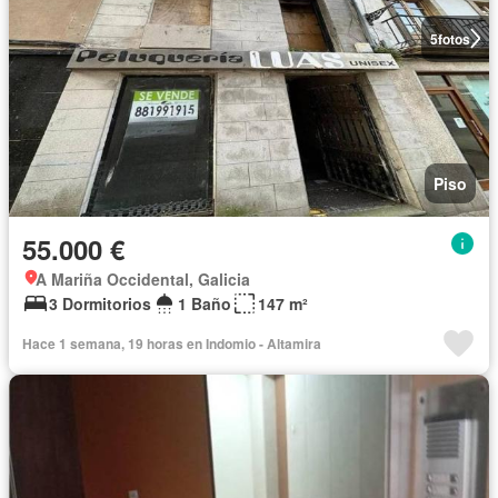
5
fotos
Piso
55.000 €
A Mariña Occidental, Galicia
3 Dormitorios
1 Baño
147 m²
Hace 1 semana, 19 horas en Indomio - Altamira