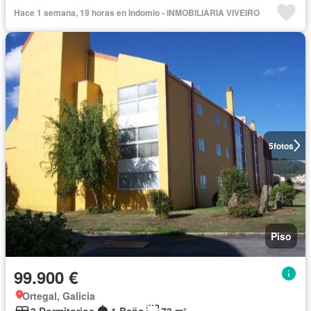
Hace 1 semana, 19 horas en Indomio - INMOBILIARIA VIVEIRO
5
fotos
Piso
99.900 €
Ortegal, Galicia
3 Dormitorios
1 Baño
73 m²