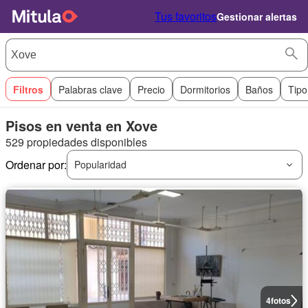
Tus favoritos
Gestionar alertas
Filtros
Palabras clave
Precio
Dormitorios
Baños
Tipo
Pisos en venta en Xove
529 propiedades disponibles
Ordenar por:
Popularidad
4
fotos