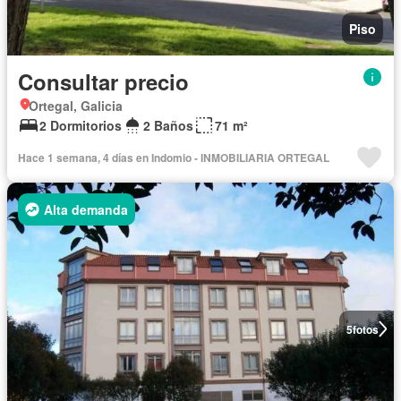
Piso
Consultar precio
Ortegal, Galicia
2 Dormitorios
2 Baños
71 m²
Hace 1 semana, 4 días en Indomio - INMOBILIARIA ORTEGAL
Alta demanda
5
fotos