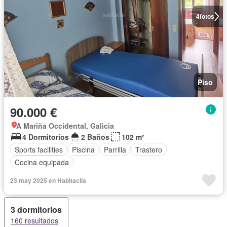
4
fotos
Piso
90.000 €
A Mariña Occidental, Galicia
4 Dormitorios
2 Baños
102 m²
Sports facilities
Piscina
Parrilla
Trastero
Cocina equipada
23 may 2025 en Habitaclia
3 dormitorios
160 resultados