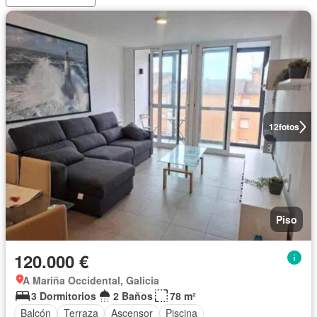
12
fotos
Piso
120.000 €
A Mariña Occidental, Galicia
3 Dormitorios
2 Baños
78 m²
Balcón
Terraza
Ascensor
Piscina