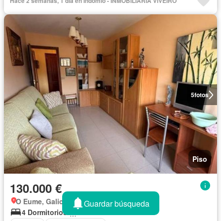
Hace 2 semanas, 1 día en Indomio - INMOBILIARIA VIVEIRO
5
fotos
Piso
130.000 €
O Eume, Galicia
Guardar búsqueda
4 Dormitorios
2 Baños