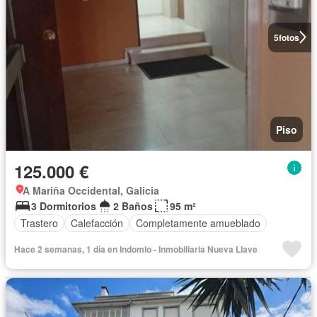
5
fotos
Piso
125.000 €
A Mariña Occidental, Galicia
3 Dormitorios
2 Baños
95 m²
Trastero
Calefacción
Completamente amueblado
Hace 2 semanas, 1 día en Indomio - Inmobiliaria Nueva Llave