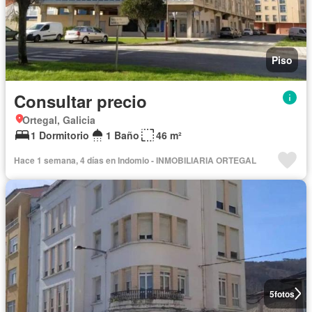
Piso
Consultar precio
Ortegal, Galicia
1 Dormitorio
1 Baño
46 m²
Hace 1 semana, 4 días en Indomio - INMOBILIARIA ORTEGAL
5
fotos