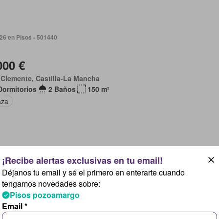
026 en Pisos - 501440
000 €
Clemente, Castilla-La Mancha
Dormitorios
2 Baños
150 m²
aza
026 en Pisos - 501440
Déjanos tu email y sé el primero en enterarte cuando
tengamos novedades sobre:
000 €
Pisos pozoamargo
Clemente, Castilla-La Mancha
Email *
Dormitorios
1 Baño
148 m²