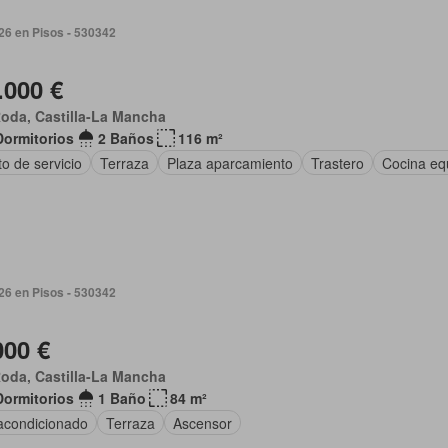
026 en Pisos - 530342
.000 €
oda, Castilla-La Mancha
Dormitorios
2 Baños
116 m²
o de servicio
Terraza
Plaza aparcamiento
Trastero
Cocina eq
026 en Pisos - 530342
000 €
oda, Castilla-La Mancha
Dormitorios
1 Baño
84 m²
 acondicionado
Terraza
Ascensor