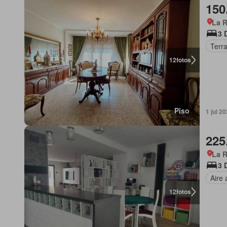
150
La R
3 
Terr
12
fotos
Piso
1 jul 2
225
La R
3 
Aire
12
fotos