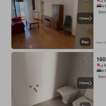
La R
3 
Balc
12
fotos
Piso
Hace 5 
160
La R
2 
Balc
12
fotos