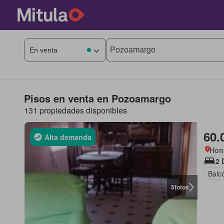
Pisos en venta en Pozoamargo
131 propiedades disponibles
60.
Alta demanda
Hon
2 
Balc
5
fotos