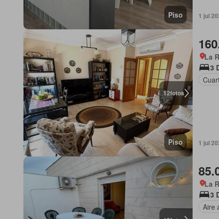
Piso
1 jul 2
160
La R
3 
Cuart
12
fotos
Piso
1 jul 2
85.
La R
3 
Aire