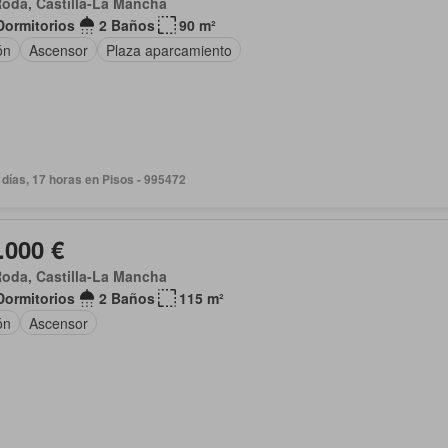
oda, Castilla-La Mancha
Dormitorios
2 Baños
90 m²
ón
Ascensor
Plaza aparcamiento
días, 17 horas en Pisos - 995472
.000 €
oda, Castilla-La Mancha
Dormitorios
2 Baños
115 m²
ón
Ascensor