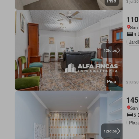
Piso
3 jul 2
110
San 
4 
Jard
12
fotos
Piso
2 jul 2
145
San 
5 
Plaz
12
fotos