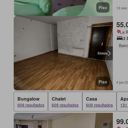
Piso
13 nov
55.
La R
2 
Balc
5
fotos
Piso
4 jun 2
Bungalow
Chalet
Casa
Apa
609 resultados
609 resultados
609 resultados
131 
99.