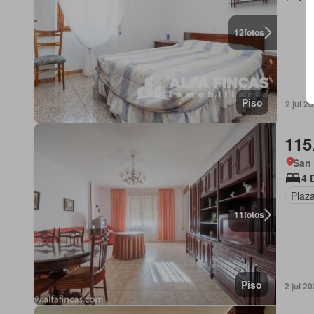
12
fotos
Piso
2 jul 2
115
San 
4 
Plaz
11
fotos
Piso
2 jul 2