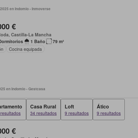
 2025 en Indomio - Inmoverse
000 €
oda, Castilla-La Mancha
Dormitorios
1 Baño
79 m²
ón
Cocina equipada
025 en Indomio - Gestcasa
rtamento
Casa Rural
Loft
Ático
resultados
34 resultados
9 resultados
9 resultados
000 €