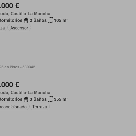
.000 €
oda, Castilla-La Mancha
Dormitorios
2 Baños
105 m²
aza
Ascensor
026 en Pisos - 530342
.000 €
oda, Castilla-La Mancha
Dormitorios
3 Baños
355 m²
 acondicionado
Terraza