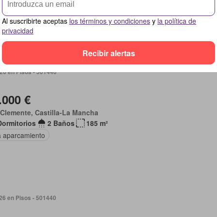
Al suscribirte aceptas
los términos y condiciones
y
la política de
privacidad
Recibir alertas
026 en Pisos - 501440
.000 €
Clemente, Castilla-La Mancha
Dormitorios
2 Baños
185 m²
a aparcamiento
026 en Pisos - 501440