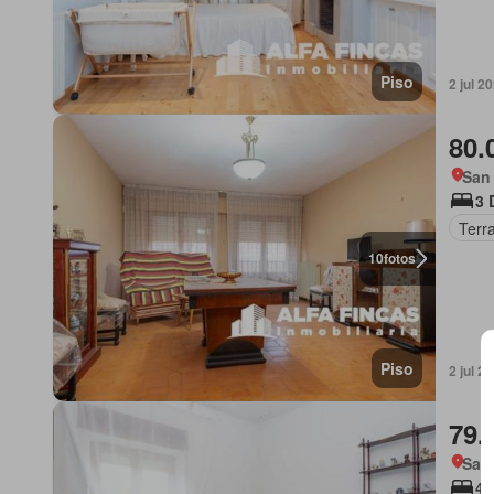
Piso
2 jul 2
80.
San 
3 
Terr
10
fotos
Piso
2 jul 2
79.
San 
4 