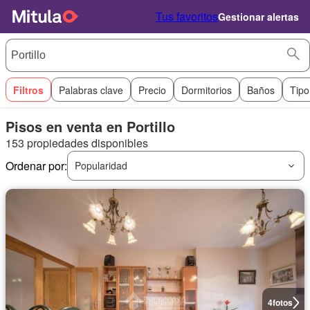
Tus favoritos
Gestionar alertas
Filtros
Palabras clave
Precio
Dormitorios
Baños
Tipo
Pisos en venta en Portillo
153 propiedades disponibles
Ordenar por:
Popularidad
4
fotos