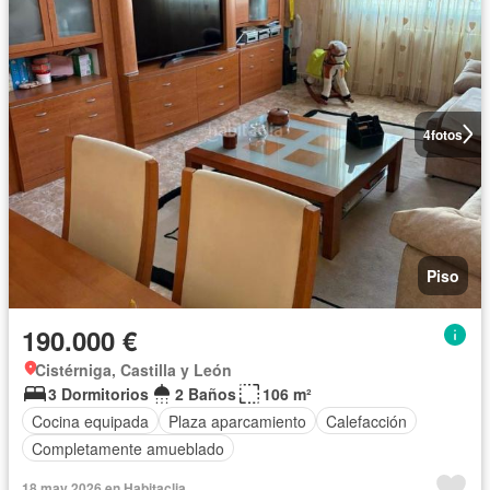
4
fotos
Piso
190.000 €
Cistérniga, Castilla y León
3 Dormitorios
2 Baños
106 m²
Cocina equipada
Plaza aparcamiento
Calefacción
Completamente amueblado
18 may 2026 en Habitaclia