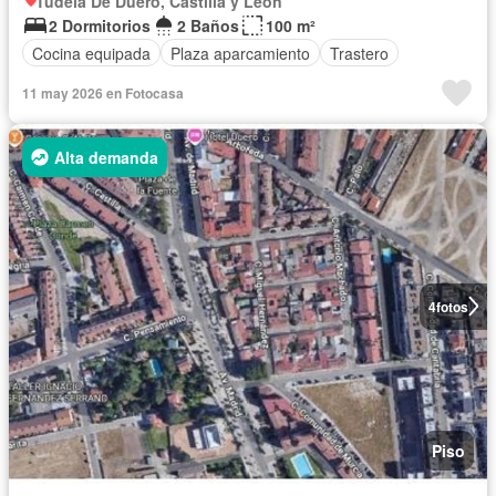
Tudela De Duero, Castilla y León
2 Dormitorios
2 Baños
100 m²
Cocina equipada
Plaza aparcamiento
Trastero
11 may 2026 en Fotocasa
Alta demanda
4
fotos
Piso