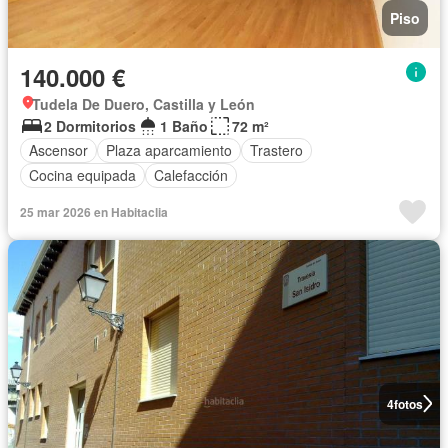
Piso
140.000 €
Tudela De Duero, Castilla y León
2 Dormitorios
1 Baño
72 m²
Ascensor
Plaza aparcamiento
Trastero
Cocina equipada
Calefacción
25 mar 2026 en Habitaclia
4
fotos