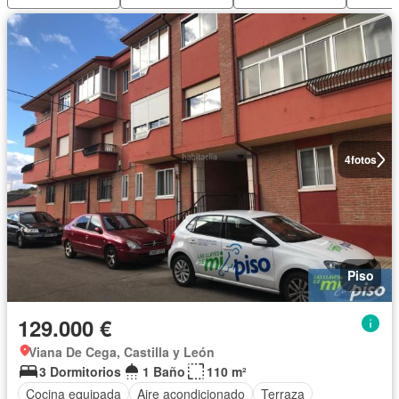
4
fotos
Piso
129.000 €
Viana De Cega, Castilla y León
3 Dormitorios
1 Baño
110 m²
Cocina equipada
Aire acondicionado
Terraza