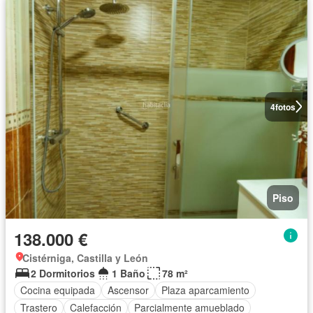
4
fotos
Piso
138.000 €
Cistérniga, Castilla y León
2 Dormitorios
1 Baño
78 m²
Cocina equipada
Ascensor
Plaza aparcamiento
Trastero
Calefacción
Parcialmente amueblado