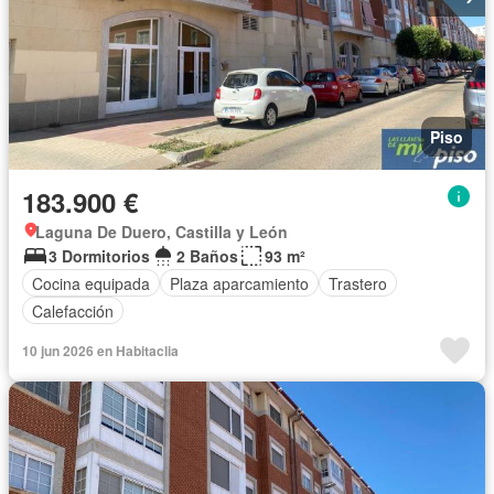
Piso
183.900 €
Laguna De Duero, Castilla y León
3 Dormitorios
2 Baños
93 m²
Cocina equipada
Plaza aparcamiento
Trastero
Calefacción
10 jun 2026 en Habitaclia