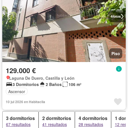
4
fotos
Piso
129.000 €
Laguna De Duero, Castilla y León
3 Dormitorios
2 Baños
106 m²
Ascensor
10 jul 2026 en Habitaclia
3 dormitorios
2 dormitorios
4 dormitorios
1 dorm
67 resultados
41 resultados
28 resultados
12 res