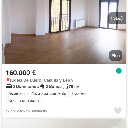
4
fotos
Piso
160.000 €
Tudela De Duero, Castilla y León
2 Dormitorios
2 Baños
78 m²
Ascensor
Plaza aparcamiento
Trastero
Cocina equipada
17 abr 2026 en Habitaclia