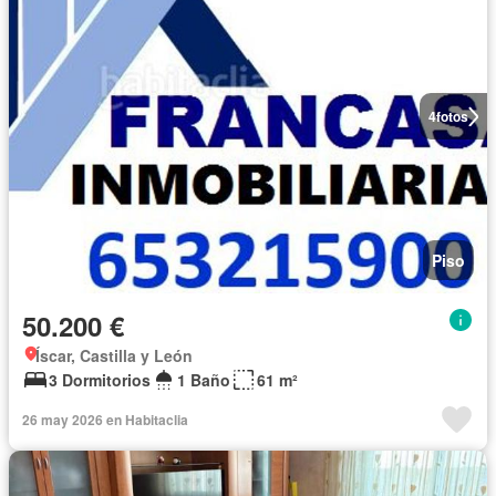
4
fotos
Piso
50.200 €
Íscar, Castilla y León
3 Dormitorios
1 Baño
61 m²
26 may 2026 en Habitaclia