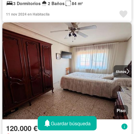
3 Dormitorios
2 Baños
84 m²
11 nov 2024 en Habitaclia
4
fotos
Piso
Guardar búsqueda
120.000 €