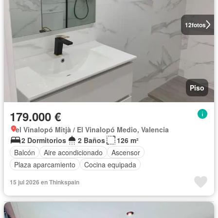
12
fotos
Piso
179.000 €
el Vinalopó Mitjà / El Vinalopó Medio, Valencia
2 Dormitorios
2 Baños
126 m²
Balcón
Aire acondicionado
Ascensor
Plaza aparcamiento
Cocina equipada
15 jul 2026 en Thinkspain