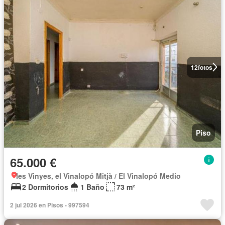
12
fotos
Piso
65.000 €
les Vinyes, el Vinalopó Mitjà / El Vinalopó Medio
2 Dormitorios
1 Baño
73 m²
2 jul 2026 en Pisos - 997594