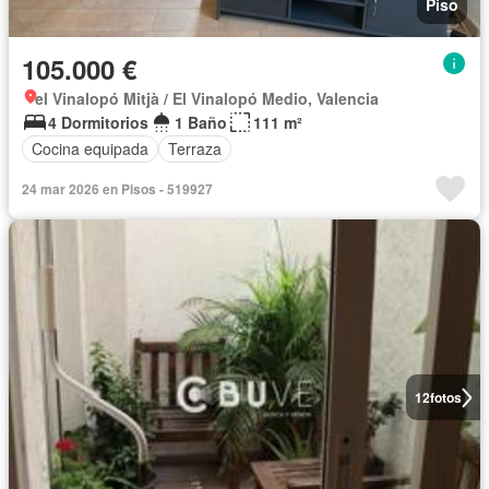
Piso
105.000 €
el Vinalopó Mitjà / El Vinalopó Medio, Valencia
4 Dormitorios
1 Baño
111 m²
Cocina equipada
Terraza
24 mar 2026 en Pisos - 519927
12
fotos