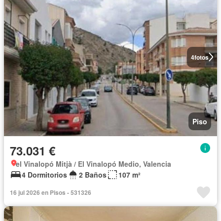
4
fotos
Piso
73.031 €
el Vinalopó Mitjà / El Vinalopó Medio, Valencia
4 Dormitorios
2 Baños
107 m²
16 jul 2026 en Pisos - 531326