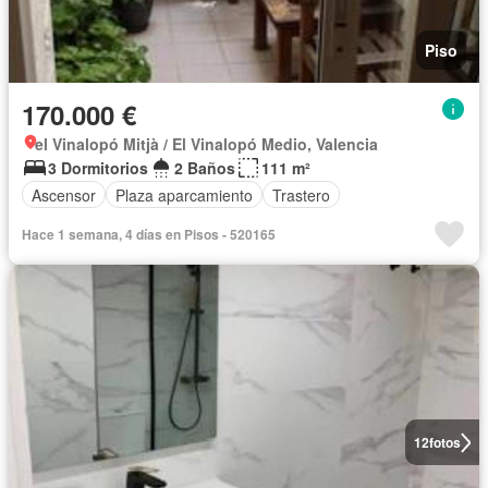
Piso
170.000 €
el Vinalopó Mitjà / El Vinalopó Medio, Valencia
3 Dormitorios
2 Baños
111 m²
Ascensor
Plaza aparcamiento
Trastero
Hace 1 semana, 4 días en Pisos - 520165
12
fotos