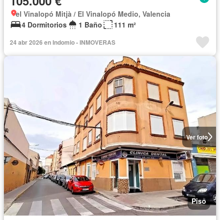
105.000 €
el Vinalopó Mitjà / El Vinalopó Medio, Valencia
4 Dormitorios
1 Baño
111 m²
24 abr 2026 en Indomio - INMOVERAS
Ver foto
Piso