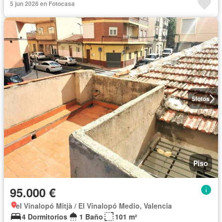
5 jun 2026 en Fotocasa
5
fotos
Piso
95.000 €
el Vinalopó Mitjà / El Vinalopó Medio, Valencia
4 Dormitorios
1 Baño
101 m²