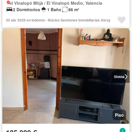
el Vinalopó Mitjà / El Vinalopó Medio, Valencia
2 Dormitorios
1 Baño
86 m²
30 abr 2026 en Indomio - Núcleo Gestiones Inmobiliarias Alcoy
5
fotos
Piso