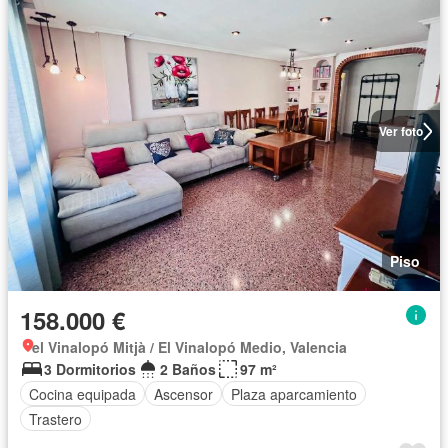
Ver foto
Piso
158.000 €
el Vinalopó Mitjà / El Vinalopó Medio, Valencia
3 Dormitorios
2 Baños
97 m²
Cocina equipada
Ascensor
Plaza aparcamiento
Trastero