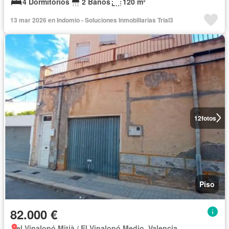
4 Dormitorios
2 Baños
120 m²
13 mar 2026 en Indomio - Soluciones Inmobiliarias Trial3
12
fotos
Piso
82.000 €
el Vinalopó Mitjà / El Vinalopó Medio, Valencia