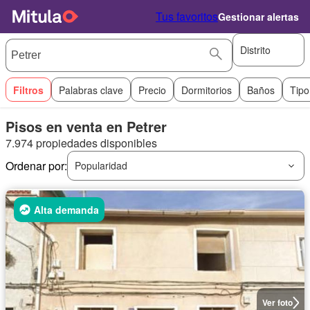
Tus favoritos
Gestionar alertas
Distrito
Filtros
Palabras clave
Precio
Dormitorios
Baños
Tipo
Pisos en venta en Petrer
7.974 propiedades disponibles
Ordenar por:
Popularidad
Alta demanda
Ver foto