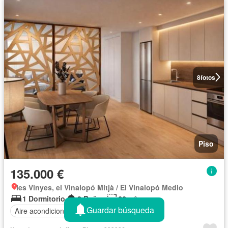
8
fotos
Piso
135.000 €
les Vinyes, el Vinalopó Mitjà / El Vinalopó Medio
1 Dormitorio
2 Baños
66 m²
Guardar búsqueda
Aire acondicionado