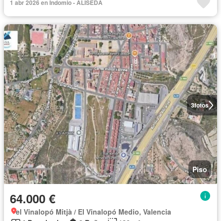
1 abr 2026 en Indomio - ALISEDA
3
fotos
Piso
64.000 €
el Vinalopó Mitjà / El Vinalopó Medio, Valencia