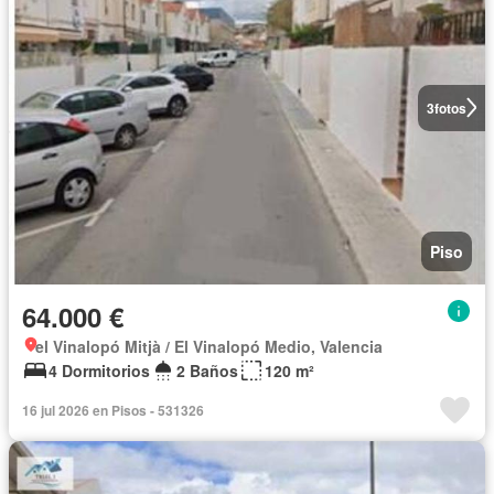
3
fotos
Piso
64.000 €
el Vinalopó Mitjà / El Vinalopó Medio, Valencia
4 Dormitorios
2 Baños
120 m²
16 jul 2026 en Pisos - 531326