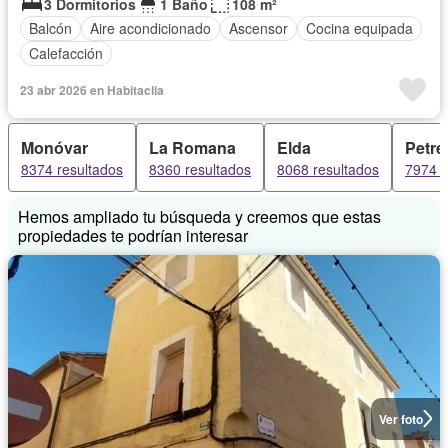
3 Dormitorios
1 Baño
108 m²
Balcón
Aire acondicionado
Ascensor
Cocina equipada
Calefacción
23 abr 2026 en Habitaclia
Monóvar
La Romana
Elda
Petre
8374 resultados
8360 resultados
8068 resultados
7974 r
Hemos ampliado tu búsqueda y creemos que estas
propiedades te podrían interesar
Ver foto