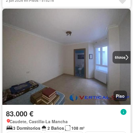
2 jun 2026 en Pisos - 515216
6
fotos
Piso
83.000 €
Caudete, Castilla-La Mancha
3 Dormitorios
2 Baños
108 m²