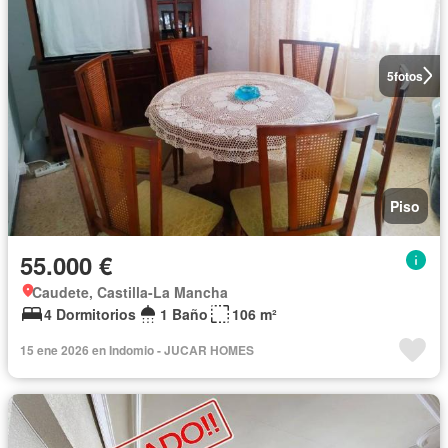
5
fotos
Piso
55.000 €
Caudete, Castilla-La Mancha
4 Dormitorios
1 Baño
106 m²
15 ene 2026 en Indomio - JUCAR HOMES