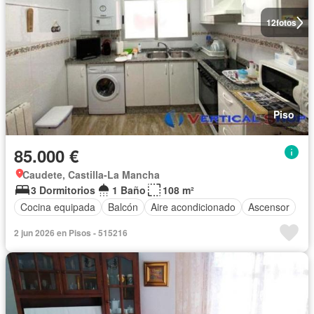
12
fotos
Piso
85.000 €
Caudete, Castilla-La Mancha
3 Dormitorios
1 Baño
108 m²
Cocina equipada
Balcón
Aire acondicionado
Ascensor
2 jun 2026 en Pisos - 515216