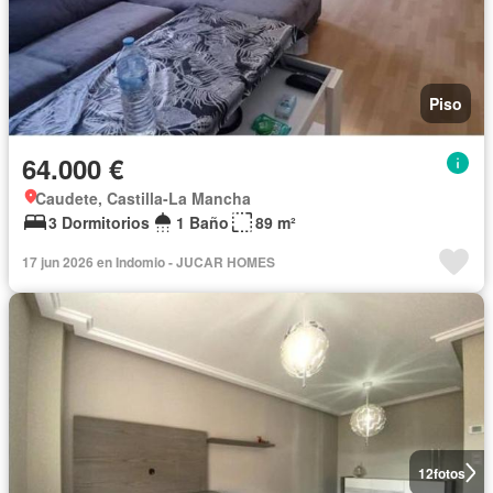
Piso
64.000 €
Caudete, Castilla-La Mancha
3 Dormitorios
1 Baño
89 m²
17 jun 2026 en Indomio - JUCAR HOMES
12
fotos