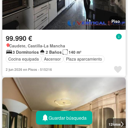
Piso
99.990 €
Caudete, Castilla-La Mancha
3 Dormitorios
2 Baños
140 m²
Cocina equipada
Ascensor
Plaza aparcamiento
2 jun 2026 en Pisos - 515216
Guardar búsqueda
12
fotos