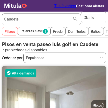
Tus favoritos
Gestionar alertas
Distrito
Palabras clave
Filtros
1
Precio
Dormitorios
Baños
T
Pisos en venta paseo luis golf en Caudete
7 propiedades disponibles
Ordenar por:
Popularidad
Alta demanda
5
fotos