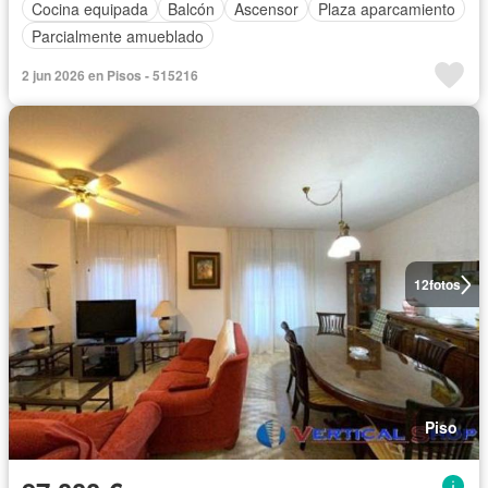
Cocina equipada
Balcón
Ascensor
Plaza aparcamiento
Parcialmente amueblado
2 jun 2026 en Pisos - 515216
12
fotos
Piso