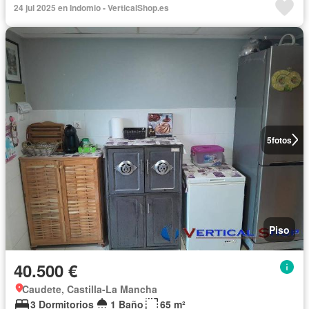
24 jul 2025 en Indomio - VerticalShop.es
5
fotos
Piso
40.500 €
Caudete, Castilla-La Mancha
3 Dormitorios
1 Baño
65 m²