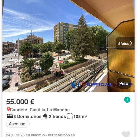
5
fotos
Piso
55.000 €
Caudete, Castilla-La Mancha
3 Dormitorios
2 Baños
108 m²
Ascensor
24 jul 2025 en Indomio - VerticalShop.es