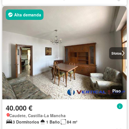
Alta demanda
5
fotos
Piso
40.000 €
Caudete, Castilla-La Mancha
3 Dormitorios
1 Baño
84 m²