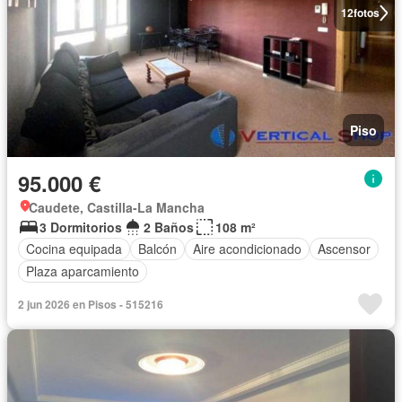
12
fotos
Piso
95.000 €
Caudete, Castilla-La Mancha
3 Dormitorios
2 Baños
108 m²
Cocina equipada
Balcón
Aire acondicionado
Ascensor
Plaza aparcamiento
2 jun 2026 en Pisos - 515216