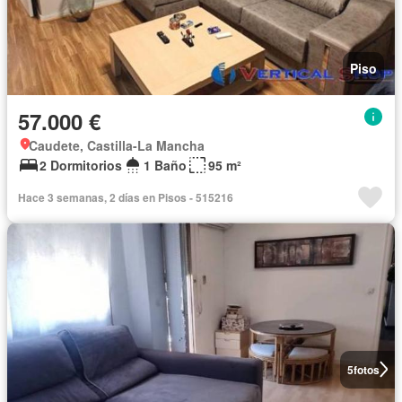
Piso
57.000 €
Caudete, Castilla-La Mancha
2 Dormitorios
1 Baño
95 m²
Hace 3 semanas, 2 días en Pisos - 515216
5
fotos