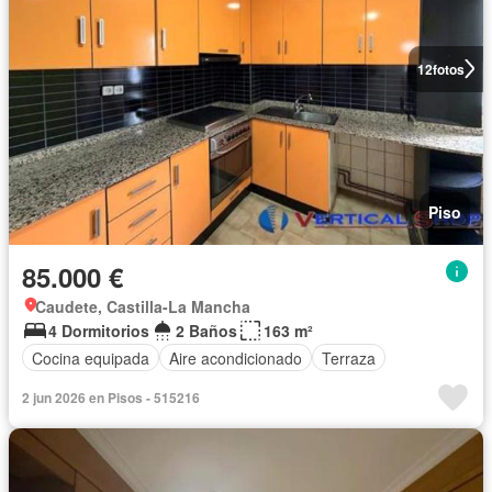
12
fotos
Piso
85.000 €
Caudete, Castilla-La Mancha
4 Dormitorios
2 Baños
163 m²
Cocina equipada
Aire acondicionado
Terraza
2 jun 2026 en Pisos - 515216