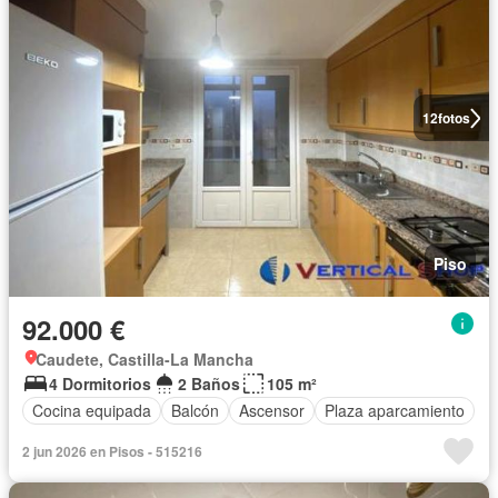
12
fotos
Piso
92.000 €
Caudete, Castilla-La Mancha
4 Dormitorios
2 Baños
105 m²
Cocina equipada
Balcón
Ascensor
Plaza aparcamiento
2 jun 2026 en Pisos - 515216