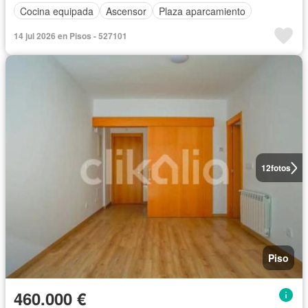
Cocina equipada
Ascensor
Plaza aparcamiento
14 jul 2026 en Pisos - 527101
12
fotos
Piso
460.000 €