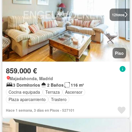
12
fotos
Piso
859.000 €
Majadahonda, Madrid
3 Dormitorios
2 Baños
116 m²
Cocina equipada
Terraza
Ascensor
Plaza aparcamiento
Trastero
Hace 1 semana, 3 días en Pisos - 527101