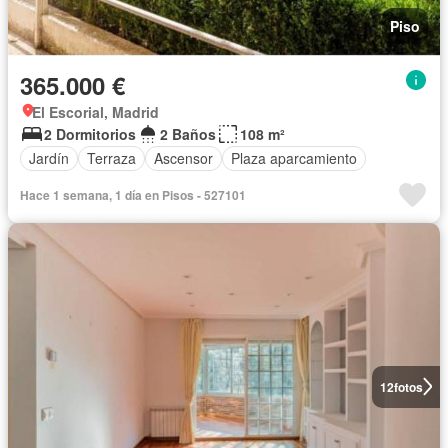
Piso
365.000 €
El Escorial, Madrid
2 Dormitorios
2 Baños
108 m²
Jardín
Terraza
Ascensor
Plaza aparcamiento
Hace 1 semana, 1 día en Pisos - 527101
12
fotos