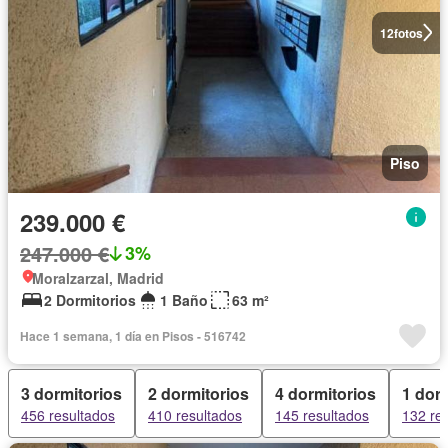
12
fotos
Piso
239.000 €
247.000 €
3%
Moralzarzal, Madrid
2 Dormitorios
1 Baño
63 m²
Hace 1 semana, 1 día en Pisos - 516742
3 dormitorios
2 dormitorios
4 dormitorios
1 dorm
456 resultados
410 resultados
145 resultados
132 re