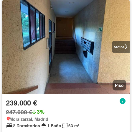
5
fotos
Piso
239.000 €
247.000 €
3%
Moralzarzal, Madrid
2 Dormitorios
1 Baño
63 m²