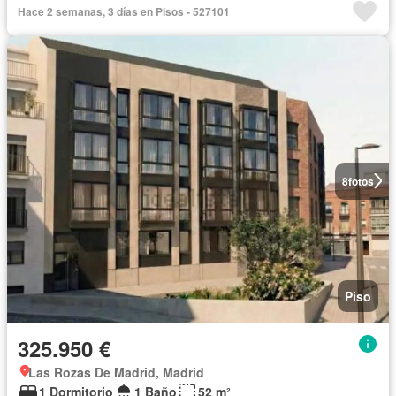
Hace 2 semanas, 3 días en Pisos - 527101
8
fotos
Piso
325.950 €
Las Rozas De Madrid, Madrid
1 Dormitorio
1 Baño
52 m²