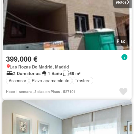
9
fotos
Piso
399.000 €
Las Rozas De Madrid, Madrid
2 Dormitorios
1 Baño
68 m²
Ascensor
Plaza aparcamiento
Trastero
Hace 1 semana, 3 días en Pisos - 527101