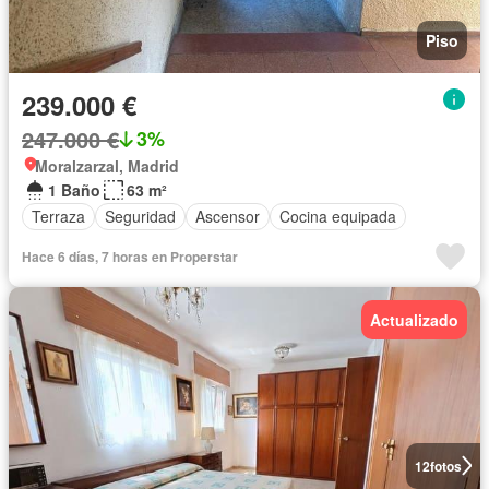
Piso
239.000 €
247.000 €
3%
Moralzarzal, Madrid
1 Baño
63 m²
Terraza
Seguridad
Ascensor
Cocina equipada
Hace 6 días, 7 horas en Properstar
Actualizado
12
fotos