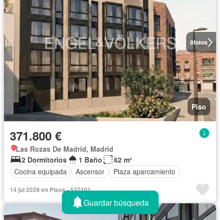
8
fotos
Piso
371.800 €
Las Rozas De Madrid, Madrid
2 Dormitorios
1 Baño
62 m²
Cocina equipada
Ascensor
Plaza aparcamiento
14 jul 2026 en Pisos - 527101
Guardar búsqueda