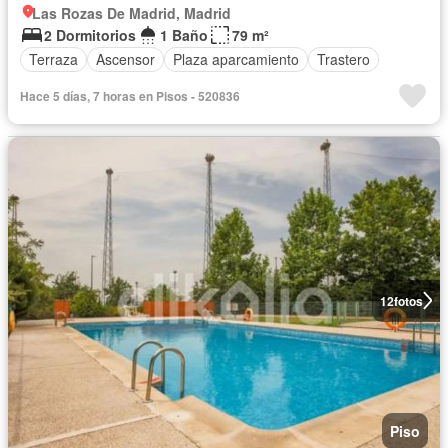
Las Rozas De Madrid, Madrid
2 Dormitorios
1 Baño
79 m²
Terraza
Ascensor
Plaza aparcamiento
Trastero
Hace 5 días, 7 horas en Pisos - 520836
12
fotos
Piso