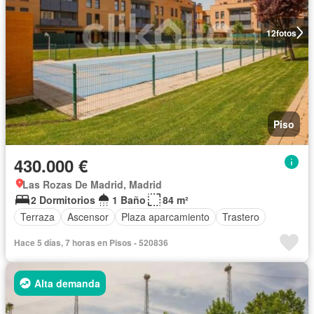
12
fotos
Piso
430.000 €
Las Rozas De Madrid, Madrid
2 Dormitorios
1 Baño
84 m²
Terraza
Ascensor
Plaza aparcamiento
Trastero
Hace 5 días, 7 horas en Pisos - 520836
Alta demanda