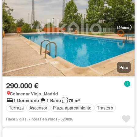
12
fotos
Piso
290.000 €
Colmenar Viejo, Madrid
1 Dormitorio
1 Baño
79 m²
Terraza
Ascensor
Plaza aparcamiento
Trastero
Hace 5 días, 7 horas en Pisos - 520836