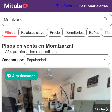
Tus favoritos
Gestionar alertas
Filtros
Palabras clave
Precio
Dormitorios
Baños
Tipo
Pisos en venta en Moralzarzal
1.234 propiedades disponibles
Ordenar por:
Popularidad
Alta demanda
12
fotos