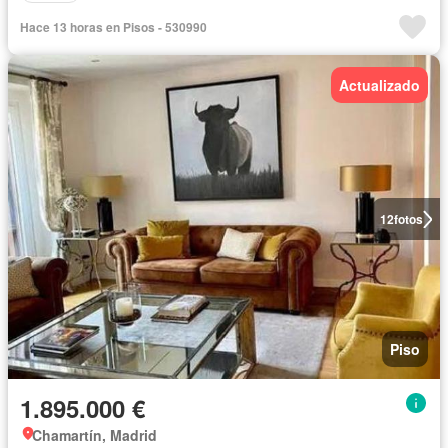
Hace 13 horas en Pisos - 530990
Actualizado
12
fotos
Piso
1.895.000 €
Chamartín, Madrid