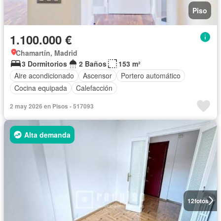
Piso
1.100.000 €
Chamartín, Madrid
3 Dormitorios
2 Baños
153 m²
Aire acondicionado
Ascensor
Portero automático
Cocina equipada
Calefacción
2 may 2026 en Pisos - 517093
Alta demanda
12
fotos