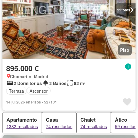
12
fotos
Piso
895.000 €
Chamartín, Madrid
2 Dormitorios
2 Baños
82 m²
Terraza
Ascensor
14 jul 2026 en Pisos - 527101
Apartamento
Casa
Chalet
Ático
1382 resultados
74 resultados
74 resultados
59 resultad