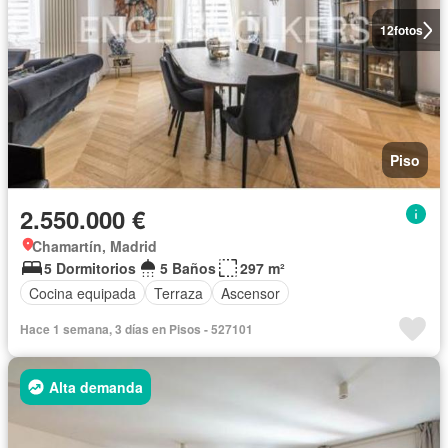
12
fotos
Piso
2.550.000 €
Chamartín, Madrid
5 Dormitorios
5 Baños
297 m²
Cocina equipada
Terraza
Ascensor
Hace 1 semana, 3 días en Pisos - 527101
Alta demanda