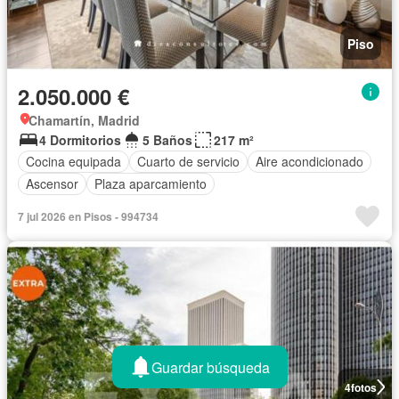
Piso
2.050.000 €
Chamartín, Madrid
4 Dormitorios
5 Baños
217 m²
Cocina equipada
Cuarto de servicio
Aire acondicionado
Ascensor
Plaza aparcamiento
7 jul 2026 en Pisos - 994734
Guardar búsqueda
4
fotos