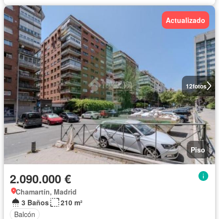
Actualizado
12
fotos
Piso
2.090.000 €
Chamartín, Madrid
3 Baños
210 m²
Balcón