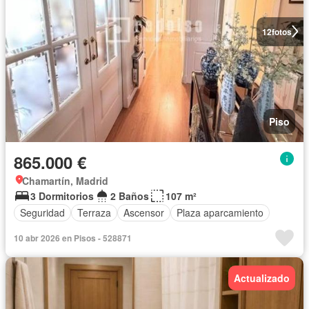
12
fotos
Piso
865.000 €
Chamartín, Madrid
3 Dormitorios
2 Baños
107 m²
Seguridad
Terraza
Ascensor
Plaza aparcamiento
10 abr 2026 en Pisos - 528871
Actualizado