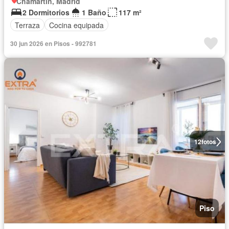
Chamartín, Madrid
2 Dormitorios
1 Baño
117 m²
Terraza
Cocina equipada
30 jun 2026 en Pisos - 992781
12
fotos
Piso