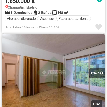
1.850.000 €
Chamartín, Madrid
3 Dormitorios
2 Baños
148 m²
Aire acondicionado
Ascensor
Plaza aparcamiento
Hace 4 días, 13 horas en Pisos - 991095
12
fotos
Piso