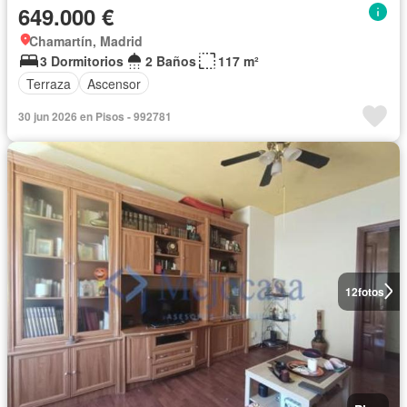
649.000 €
Chamartín, Madrid
3 Dormitorios
2 Baños
117 m²
Terraza
Ascensor
30 jun 2026 en Pisos - 992781
12
fotos