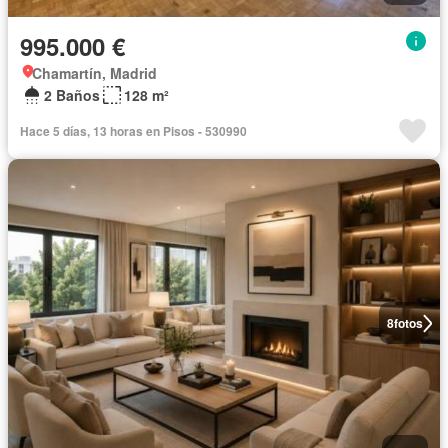
995.000 €
Chamartín, Madrid
2 Baños
128 m²
Hace 5 días, 13 horas en Pisos - 530990
8
fotos