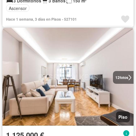
3 Dormitorios
3 Baños
150 m²
Ascensor
Hace 1 semana, 3 días en Pisos - 527101
12
fotos
Piso
1.125.000 €