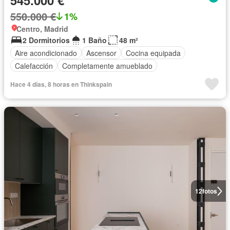
545.000 €
550.000 €
1%
Centro, Madrid
2 Dormitorios
1 Baño
48 m²
Aire acondicionado
Ascensor
Cocina equipada
Calefacción
Completamente amueblado
Hace 4 días, 8 horas en Thinkspain
12
fotos