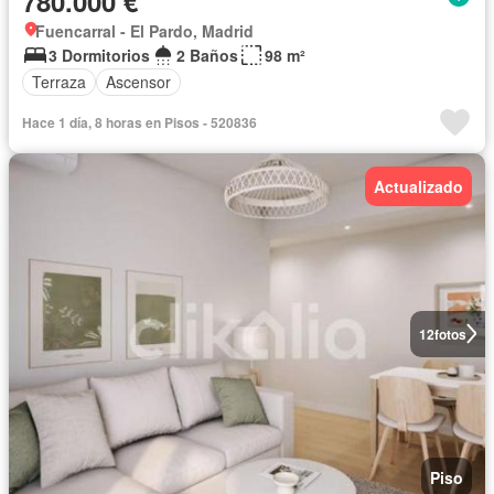
780.000 €
Fuencarral - El Pardo, Madrid
3 Dormitorios
2 Baños
98 m²
Terraza
Ascensor
Hace 1 día, 8 horas en Pisos - 520836
Actualizado
12
fotos
Piso