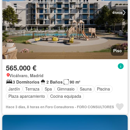
4
fotos
Piso
565.000 €
Vicálvaro, Madrid
3 Dormitorios
2 Baños
90 m²
Jardín
Terraza
Spa
Gimnasio
Sauna
Piscina
Plaza aparcamiento
Cocina equipada
Hace 3 días, 8 horas en Foro Consultores - FORO CONSULTORES