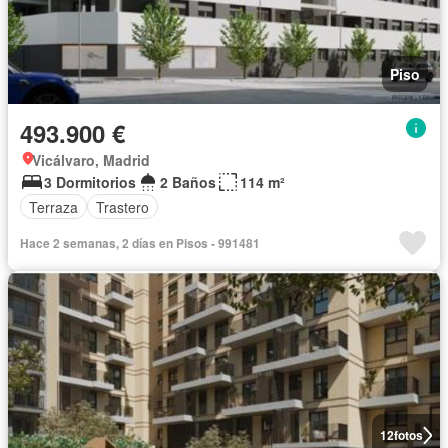
Piso
493.900 €
Vicálvaro, Madrid
3 Dormitorios
2 Baños
114 m²
Terraza
Trastero
Hace 2 semanas, 2 días en Pisos - 991481
12
fotos