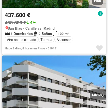
Piso
437.600 €
453.500 €
4%
San Blas - Canillejas, Madrid
3 Dormitorios
2 Baños
100 m²
Aire acondicionado
Terraza
Ascensor
Hace 2 días, 8 horas en Pisos - 510451
12
fotos