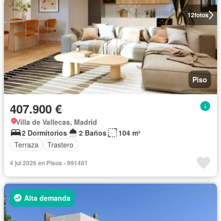
12
fotos
Piso
407.900 €
Villa de Vallecas, Madrid
2 Dormitorios
2 Baños
104 m²
Terraza
Trastero
4 jul 2026 en Pisos - 991481
Alta demanda