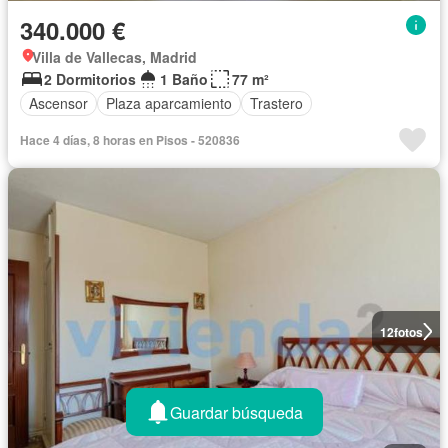
340.000 €
Villa de Vallecas, Madrid
2 Dormitorios
1 Baño
77 m²
Ascensor
Plaza aparcamiento
Trastero
Hace 4 días, 8 horas en Pisos - 520836
12
fotos
Guardar búsqueda