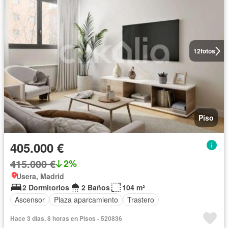
12
fotos
Piso
405.000 €
415.000 €
2%
Usera, Madrid
2 Dormitorios
2 Baños
104 m²
Ascensor
Plaza aparcamiento
Trastero
Hace 3 días, 8 horas en Pisos - 520836