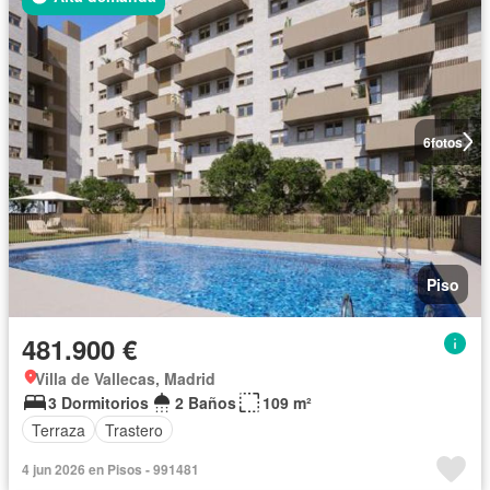
6
fotos
Piso
481.900 €
Villa de Vallecas, Madrid
3 Dormitorios
2 Baños
109 m²
Terraza
Trastero
4 jun 2026 en Pisos - 991481