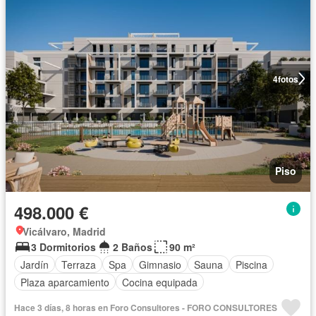
4
fotos
Piso
498.000 €
Vicálvaro, Madrid
3 Dormitorios
2 Baños
90 m²
Jardín
Terraza
Spa
Gimnasio
Sauna
Piscina
Plaza aparcamiento
Cocina equipada
Hace 3 días, 8 horas en Foro Consultores - FORO CONSULTORES