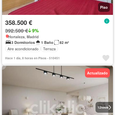
Piso
358.500 €
392.500 €
9%
Hortaleza, Madrid
3 Dormitorios
1 Baño
82 m²
Aire acondicionado
Terraza
Hace 1 día, 8 horas en Pisos - 510451
Actualizado
12
fotos