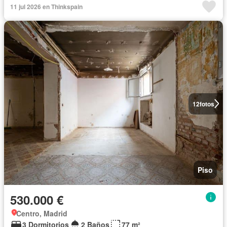
11 jul 2026 en Thinkspain
12
fotos
Piso
530.000 €
Centro, Madrid
3 Dormitorios
2 Baños
77 m²