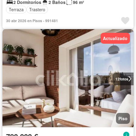
2 Dormitorios
2 Baños
96 m²
Terraza
Trastero
30 abr 2026 en Pisos - 991481
Actualizado
12
fotos
Piso