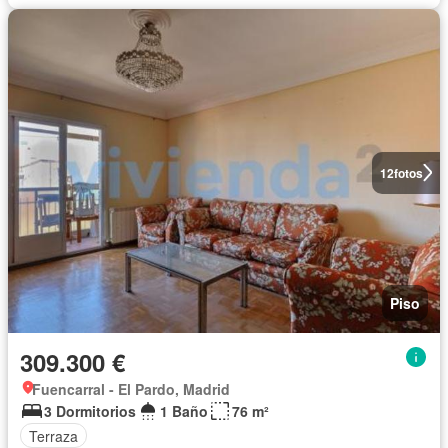
12
fotos
Piso
309.300 €
Fuencarral - El Pardo, Madrid
3 Dormitorios
1 Baño
76 m²
Terraza