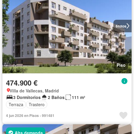
6
fotos
Piso
474.900 €
Villa de Vallecas, Madrid
3 Dormitorios
2 Baños
111 m²
Terraza
Trastero
4 jun 2026 en Pisos - 991481
Alta demanda