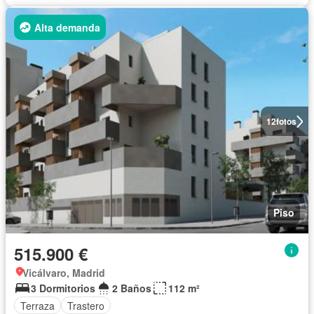
Alta demanda
12
fotos
Piso
515.900 €
Vicálvaro, Madrid
3 Dormitorios
2 Baños
112 m²
Terraza
Trastero