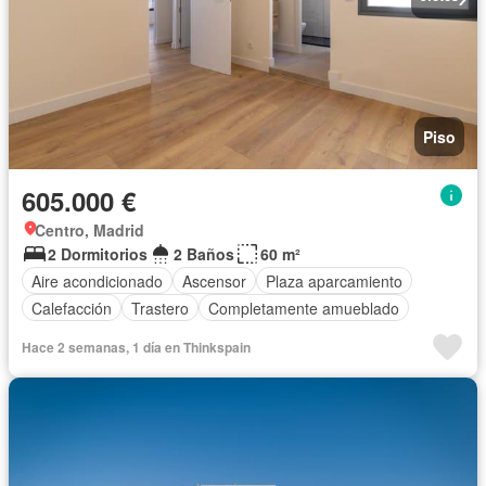
Piso
605.000 €
Centro, Madrid
2 Dormitorios
2 Baños
60 m²
Aire acondicionado
Ascensor
Plaza aparcamiento
Calefacción
Trastero
Completamente amueblado
Hace 2 semanas, 1 día en Thinkspain