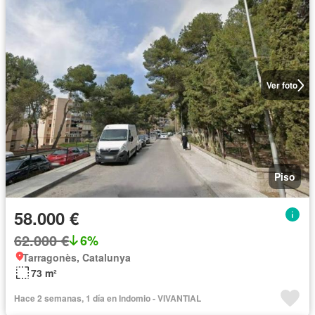
Ver foto
Piso
58.000 €
62.000 €
6%
Tarragonès, Catalunya
73 m²
Hace 2 semanas, 1 día en Indomio - VIVANTIAL