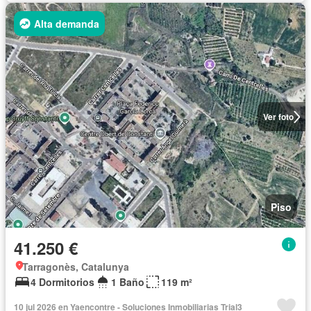
Alta demanda
Ver foto
Piso
41.250 €
Tarragonès, Catalunya
4 Dormitorios
1 Baño
119 m²
10 jul 2026 en Yaencontre - Soluciones Inmobiliarias Trial3