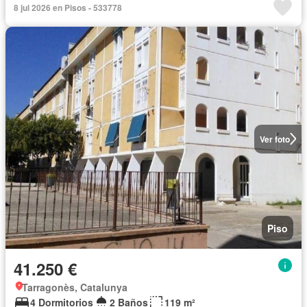
8 jul 2026 en Pisos - 533778
Ver foto
Piso
41.250 €
Tarragonès, Catalunya
4 Dormitorios
2 Baños
119 m²