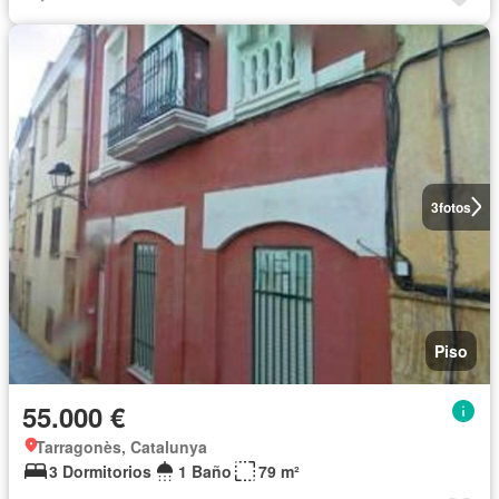
3
fotos
Piso
55.000 €
Tarragonès, Catalunya
3 Dormitorios
1 Baño
79 m²