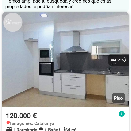
Hemos ampliado tu búsqueda y creemos que estas
propiedades te podrían interesar
Ver foto
Piso
120.000 €
Tarragonès, Catalunya
1 Dormitorio
1 Baño
64 m²