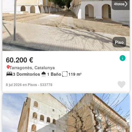
4
fotos
Piso
60.200 €
Tarragonès, Catalunya
3 Dormitorios
1 Baño
119 m²
8 jul 2026 en Pisos - 533778