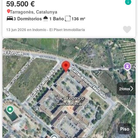
59.500 €
Tarragonès, Catalunya
3 Dormitorios
1 Baño
136 m²
13 jun 2026 en Indomio - El Piset Immobiliaria
2
fotos
Piso