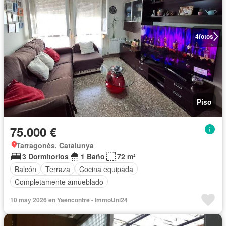
4
fotos
Piso
75.000 €
Tarragonès, Catalunya
3 Dormitorios
1 Baño
72 m²
Balcón
Terraza
Cocina equipada
Completamente amueblado
10 may 2026 en Yaencontre - ImmoUni24