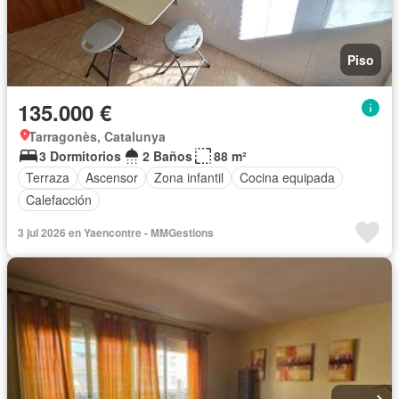
Piso
135.000 €
Tarragonès, Catalunya
3 Dormitorios
2 Baños
88 m²
Terraza
Ascensor
Zona infantil
Cocina equipada
Calefacción
3 jul 2026 en Yaencontre - MMGestions