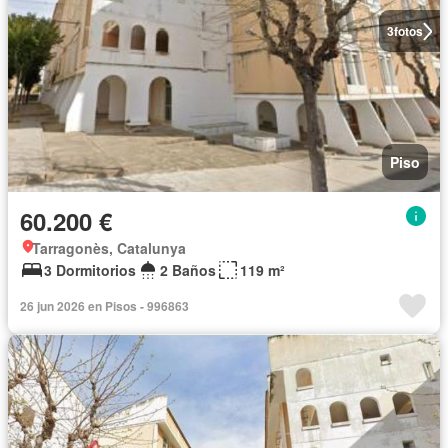
3
fotos
Piso
60.200 €
Tarragonès, Catalunya
3 Dormitorios
2 Baños
119 m²
26 jun 2026 en Pisos - 996863