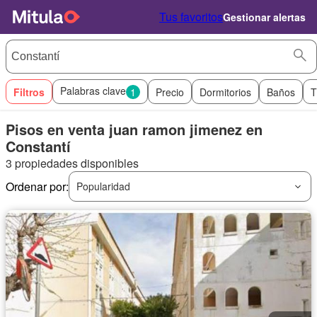
Tus favoritos
Gestionar alertas
Palabras clave
Filtros
1
Precio
Dormitorios
Baños
T
Pisos en venta juan ramon jimenez en
Constantí
3 propiedades disponibles
Ordenar por:
Popularidad