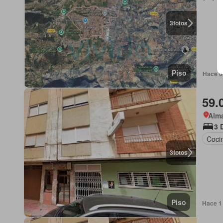
3
fotos
Piso
Hace 6 
59.
Alma
3 
Coci
3
fotos
Piso
Hace 1 