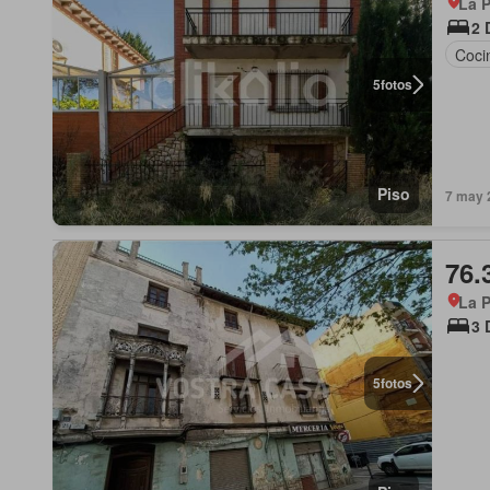
La P
2 
Coci
5
fotos
Piso
7 may 2
76.
La P
3 
5
fotos