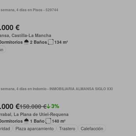
 semana, 4 días en Pisos - 529744
.000 €
nsa, Castilla-La Mancha
Dormitorios
2 Baños
134 m²
ón
 semana, 4 días en Indomio - INMOBILIARIA ALMANSA SIGLO XXI
.000 €
150.000 €
3%
rrabal, La Plana de Utiel-Requena
Dormitorios
1 Baño
140 m²
ridad
Plaza aparcamiento
Trastero
Calefacción