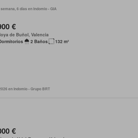
 semana, 6 días en Indomio - GIA
900 €
oya de Buñol, Valencia
Dormitorios
2 Baños
132 m²
 2026 en Indomio - Grupo BRT
000 €