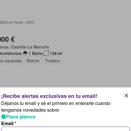
2026 en Pisos - 2052
000 €
nsa, Castilla-La Mancha
Dormitorios
1 Baño
138 m²
na equipada
Balcón
Trastero
2025 en Pisos - 2052
Déjanos tu email y sé el primero en enterarte cuando
tengamos novedades sobre:
.000 €
Pisos jalance
oya de Buñol, Valencia
Email *
Dormitorios
1 Baño
88 m²