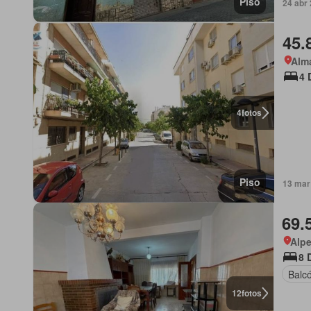
Piso
24 abr 
45.
Alma
4 
4
fotos
Piso
13 mar 
69.
Alpe
8 
Balc
12
fotos