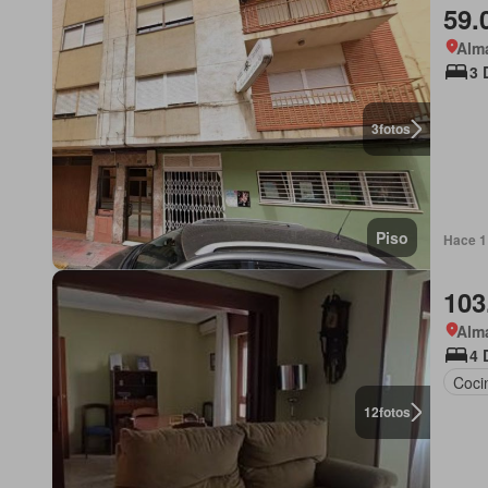
59.
Alma
3 
3
fotos
Piso
Hace 1
103
Alma
4 
Coci
12
fotos