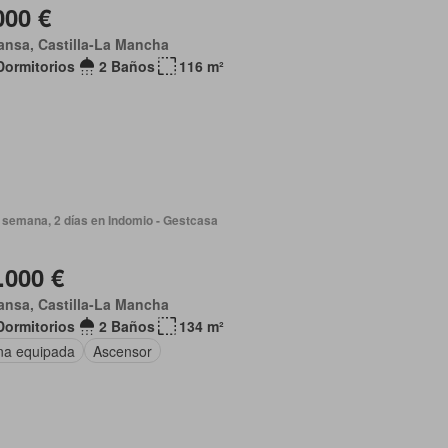
000 €
nsa, Castilla-La Mancha
Dormitorios
2 Baños
116 m²
 semana, 2 días en Indomio - Gestcasa
.000 €
nsa, Castilla-La Mancha
Dormitorios
2 Baños
134 m²
na equipada
Ascensor