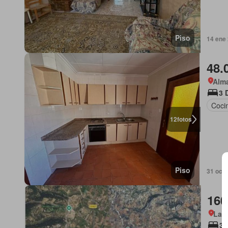
Piso
14 ene 
48.
Alma
3 
Coci
12
fotos
Piso
31 oct 
160
La H
3 