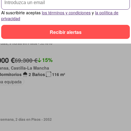
Al suscribirte aceptas
los términos y condiciones
y
la política de
privacidad
Recibir alertas
días, 9 horas en Pisos - 521818
000 €
69.300 €
15%
nsa, Castilla-La Mancha
Dormitorios
2 Baños
116 m²
na equipada
semana, 2 días en Pisos - 2052