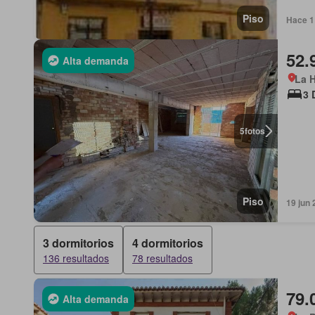
Piso
Hace 1
52.
Alta demanda
La H
3 
5
fotos
Piso
19 jun
3 dormitorios
4 dormitorios
136 resultados
78 resultados
79.
Alta demanda