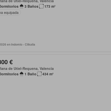
lana de Utiel-Requena, Valencia
Dormitorios
3 Baños
173 m²
na equipada
026 en Indomio - Clikalia
300 €
lana de Utiel-Requena, Valencia
Dormitorios
1 Baño
434 m²